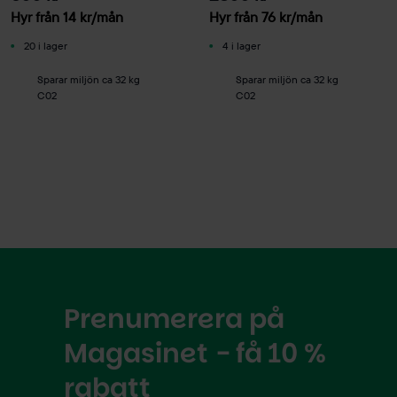
Hyr från
14
kr
/mån
Hyr från
76
kr
/mån
20 i lager
4 i lager
Sparar miljön ca 32 kg
Sparar miljön ca 32 kg
C02
C02
Prenumerera på
Magasinet - få 10 %
rabatt