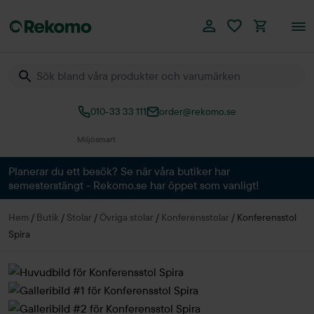
010-33 33 111
order@rekomo.se
Över 60.000 produkter
Planerar du ett besök? Se när våra butiker har
semesterstängt - Rekomo.se har öppet som vanligt!
Hem
/
Butik
/
Stolar
/
Övriga stolar
/
Konferensstolar
/
Konferensstol
Spira