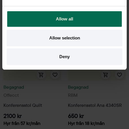
Sparar miljön ca 32 kg
Sparar miljön ca 56 kg
C02
C02
Allow all
Allow selection
Deny
Begagnad
Begagnad
Offecct
RBM
Konferensstol Quilt
Konferensstol Ana 4340SR
2100 kr
650 kr
Hyr från
57
kr
/mån
Hyr från
18
kr
/mån