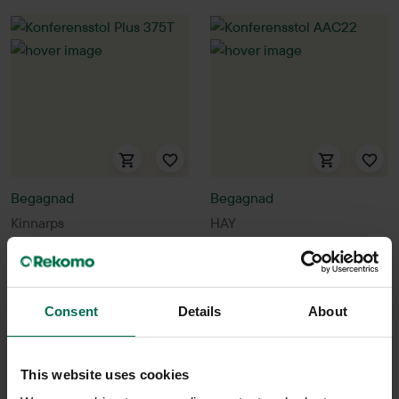
Begagnad
Begagnad
Kinnarps
HAY
Konferensstol Plus 375T
Konferensstol AAC22
1950 kr
1550 kr
Hyr från
53
kr
/mån
Hyr från
42
kr
/mån
Consent
Details
About
22 i lager
10 i lager
Sparar miljön ca 56 kg
Sparar miljön ca 32 kg
This website uses cookies
C02
C02