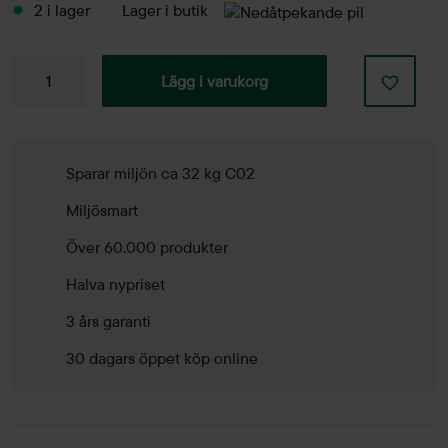
2 i lager
Lager i butik
Konferensstol
Lägg i varukorg
Spira
mängd
Sparar miljön ca 32 kg C02
Miljösmart
Över 60.000 produkter
Halva nypriset
3 års garanti
30 dagars öppet köp online