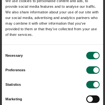
We use cookies to personalise content and ads, to
provide social media features and to analyse our traffic.
We also share information about your use of our site with
our social media, advertising and analytics partners who
-20%
may combine it with other information that you’ve
provided to them or that they’ve collected from your use
of their services.
Consent
Necessary
Selection
Begagnad
Begagnad
Mitab
HAY
Preferences
Konferensstol Ral
Konferensstol AAC123 Soft
3200 kr
3000 kr
Statistics
4000 kr
Hyr från
81
kr
/mån
Hyr från
108
kr
/mån
2 i lager
1 i lager
Marketing