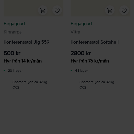
Begagnad
Begagnad
Kinnarps
Vitra
Konferensstol Jig 559
Konferensstol Softshell
500 kr
2800 kr
Hyr från
14
kr
/mån
Hyr från
76
kr
/mån
20 i lager
4 i lager
Sparar miljön ca 32 kg
Sparar miljön ca 32 kg
C02
C02