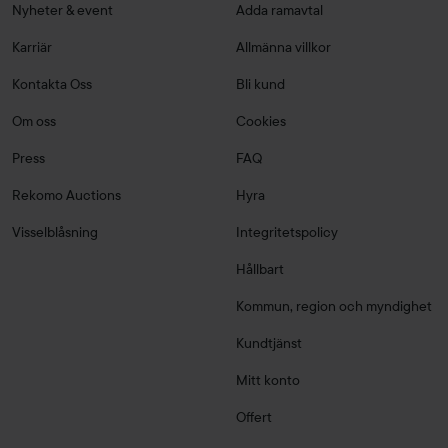
Nyheter & event
Adda ramavtal
Karriär
Allmänna villkor
Kontakta Oss
Bli kund
Om oss
Cookies
Press
FAQ
Rekomo Auctions
Hyra
Visselblåsning
Integritetspolicy
Hållbart
Kommun, region och myndighet
Kundtjänst
Mitt konto
Offert