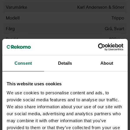
Varumärke
Karl Andersson & Söner
Modell
Trippo
Färg
Grå, Svart
Bredd
480mm
Djup
530mm
Höjd
775mm
Consent
Details
About
Sitthöjd
450mm
Färg - sits
Svart
This website uses cookies
Färg - rygg
Grå, Svart, Mönstrad
We use cookies to personalise content and ads, to
provide social media features and to analyse our traffic.
Färg - ben
Borstat stål
We also share information about your use of our site with
our social media, advertising and analytics partners who
may combine it with other information that you’ve
provided to them or that they’ve collected from your use