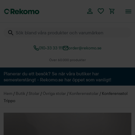
010-33 33 111
order@rekomo.se
Över 60.000 produkter
Planerar du ett besök? Se när våra butiker har
semesterstängt - Rekomo.se har öppet som vanligt!
Hem
/
Butik
/
Stolar
/
Övriga stolar
/
Konferensstolar
/
Konferensstol
Trippo