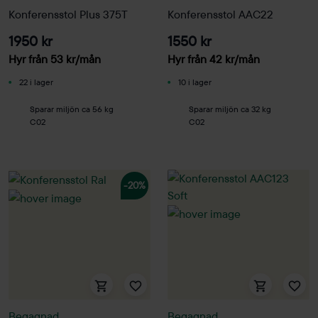
Konferensstol Plus 375T
Konferensstol AAC22
1950 kr
1550 kr
Hyr från
53
kr
/mån
Hyr från
42
kr
/mån
22 i lager
10 i lager
Sparar miljön ca 56 kg
Sparar miljön ca 32 kg
C02
C02
-20%
Begagnad
Begagnad