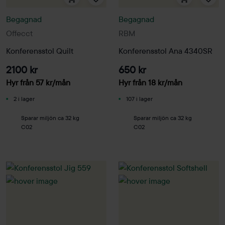
Begagnad
Begagnad
Offecct
RBM
Konferensstol Quilt
Konferensstol Ana 4340SR
2100 kr
650 kr
Hyr från
57
kr
/mån
Hyr från
18
kr
/mån
2 i lager
107 i lager
Sparar miljön ca 32 kg
Sparar miljön ca 32 kg
C02
C02