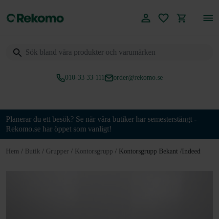
010-33 33 111
order@rekomo.se
Över 60.000 produkter
Planerar du ett besök? Se när våra butiker har semesterstängt -
Rekomo.se har öppet som vanligt!
Hem
/
Butik
/
Grupper
/
Kontorsgrupp
/
Kontorsgrupp Bekant /Indeed