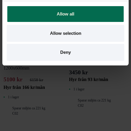
Allow all
Allow selection
Begagnad
Begagnad
IKEA
IKEA
Deny
Kontorsgrupp Allstar/ Galant
Kontorsgrupp Galant/ Markus
1200x600mm
3450 kr
5100 kr
Hyr från
93
kr
/mån
6150 kr
Hyr från
166
kr
/mån
1 i lager
1 i lager
Sparar miljön ca 221 kg
C02
Sparar miljön ca 221 kg
C02