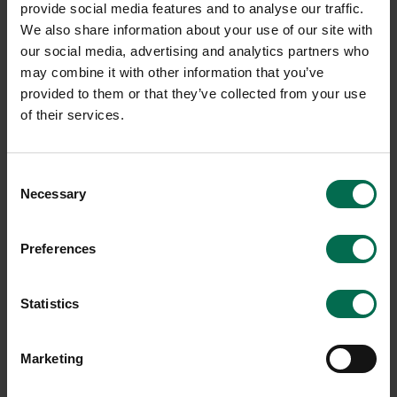
provide social media features and to analyse our traffic.
We also share information about your use of our site with
our social media, advertising and analytics partners who
Begagnad
Begagnad
may combine it with other information that you’ve
provided to them or that they’ve collected from your use
Horreds
Herman Miller
of their services.
Kontorsgrupp A-frame/
Kontorsgrupp Sayl
Softline 30
6700 kr
7520 kr
Consent
4990 kr
7350 kr
Hyr från
203
kr
/mån
Necessary
Selection
Hyr från
198
kr
/mån
11 i lager
2 i lager
Preferences
Sparar miljön ca 222 kg
C02
Sparar miljön ca 275 kg
C02
Statistics
Marketing
-17%