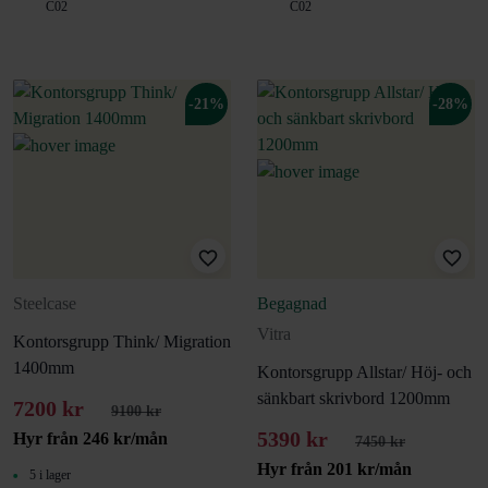
C02
C02
-21%
-28%
Steelcase
Begagnad
Vitra
Kontorsgrupp Think/ Migration
1400mm
Kontorsgrupp Allstar/ Höj- och
sänkbart skrivbord 1200mm
7200 kr
9100 kr
5390 kr
Hyr från
246
kr
/mån
7450 kr
Hyr från
201
kr
/mån
5 i lager