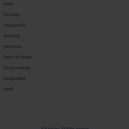
Stolar
Förvaring
Avskärmning
Belysning
Skrivtavlor
Soffor & Fåtöljer
Övrig inredning
Designmöbler
Outlet
2026 Rekomo. All Rights Reserved