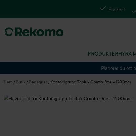
Miljösmart
PRODUKTER
HYRA 
Planerar du ett 
Hem
/
Butik
/
Begagnat
/
Kontorsgrupp Toplux Comfo One – 1200mm