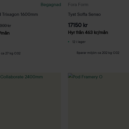
Begagnad
Fora Form
d Trixagon 1600mm
Tyst Soffa Senso
17150 kr
300 kr
Hyr från
463
kr
/mån
/mån
12 i lager
Sparar miljön ca 202 kg C02
n ca 27 kg C02