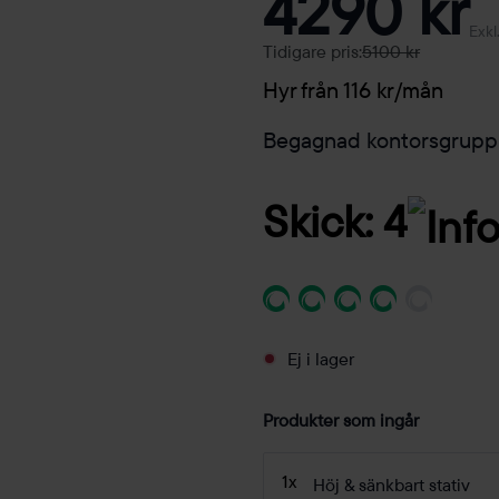
4290 kr
Exkl
Tidigare pris:
5100 kr
Hyr från 116 kr/mån
Begagnad kontorsgrupp 
Skick: 4
Ej i lager
Produkter som ingår
1x
Höj & sänkbart stativ