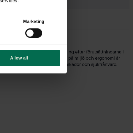
 services.
Svart
Svart
Marketing
rse arbetsplatser med rätt utrustning efter förutsättningarna i
, verktyg och maskiner. Med fokus på miljö och ergonomi är
Allow all
ande i sin förmåga att förebygga skador och sjukfrånvaro.