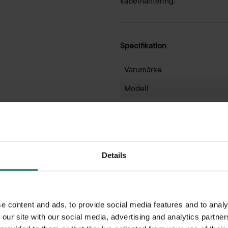
kabelhantering.
Specifikation
Varumärke
Modell
Färg
Bord
Kontorsstol
Details
Färg - bordsskiva
e content and ads, to provide social media features and to analy
Färg - stativ
 our site with our social media, advertising and analytics partn