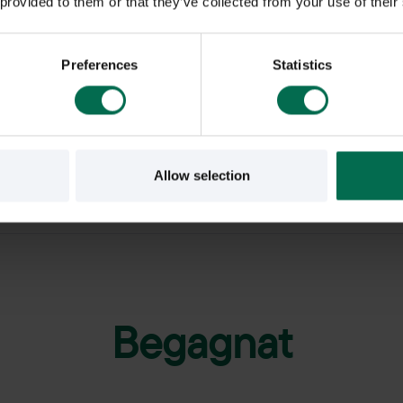
 provided to them or that they’ve collected from your use of their
Färg - klädsel
Färg - underrede
Preferences
Statistics
Om varumärket
Toplux är specialister på att fö
form av kläder, skor, handskar
Allow selection
kvaliteten i produkterna avgör
Begagnat