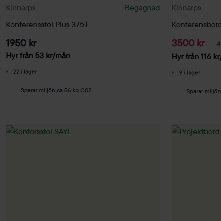
Kinnarps
Begagnad
Kinnarps
Konferensstol Plus 375T
Konferensbor
1950 kr
3500 kr
4
Hyr från
53
kr
/mån
Hyr från
116
kr
22 i lager
9 i lager
Sparar miljön ca 56 kg C02
Sparar miljö