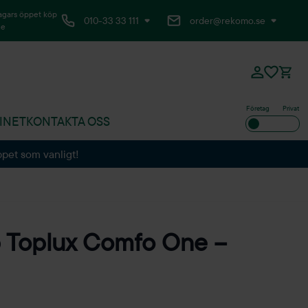
agars öppet köp
010-33 33 111
order@rekomo.se
ne
Företag
Privat
INET
KONTAKTA OSS
ppet som vanligt!
 Toplux Comfo One –