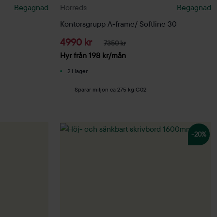
Begagnad
Horreds
Begagnad
Kontorsgrupp A-frame/ Softline 30
4990 kr
7350 kr
Hyr från
198
kr
/mån
2 i lager
Sparar miljön ca 275 kg C02
-20%