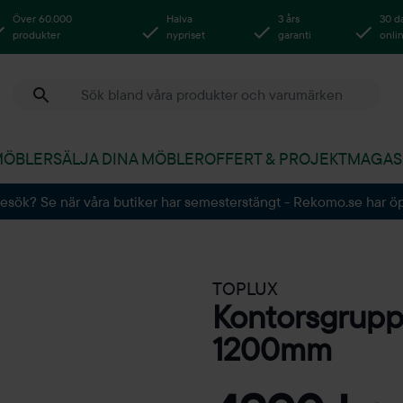
Över 60.000
Halva
3 års
30 d
produkter
nypriset
garanti
onli
MÖBLER
SÄLJA DINA MÖBLER
OFFERT & PROJEKT
MAGAS
besök? Se när våra butiker har semesterstängt - Rekomo.se har ö
TOPLUX
Kontorsgrupp
1200mm