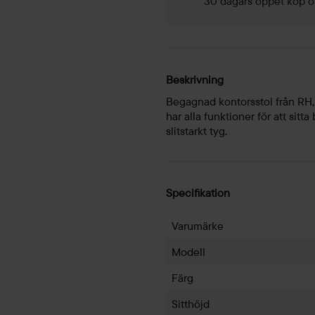
30 dagars öppet köp o
Beskrivning
Begagnad kontorsstol från RH,
har alla funktioner för att sitt
slitstarkt tyg.
Specifikation
Varumärke
Modell
Färg
Sitthöjd