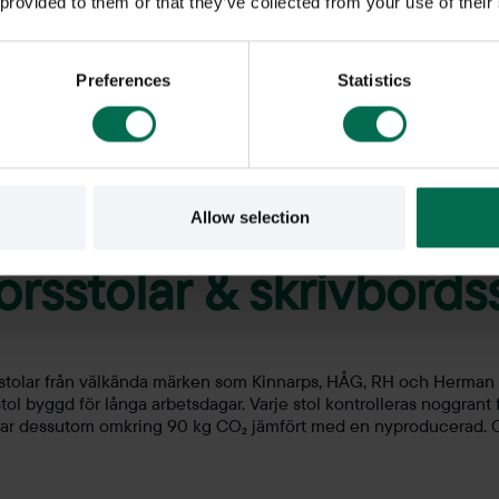
Om varumärket
 provided to them or that they’ve collected from your use of their
RH ingår i Scandinavian Busi
tillverkning av kontorsstolar sa
Preferences
Statistics
Koncernen äger de skandinav
förverkliga koncernens vision: ”
Allow selection
rsstolar & skrivbords
olar från välkända märken som Kinnarps, HÅG, RH och Herman Mill
stol byggd för långa arbetsdagar. Varje stol kontrolleras noggrant 
ar dessutom omkring 90 kg CO₂ jämfört med en nyproducerad. Oav