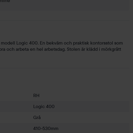
nline
 modell Logic 400. En bekväm och praktisk kontorsstol som
a bra och arbeta en hel arbetsdag. Stolen är klädd i mörkgrått
RH
Logic 400
Grå
410-530mm