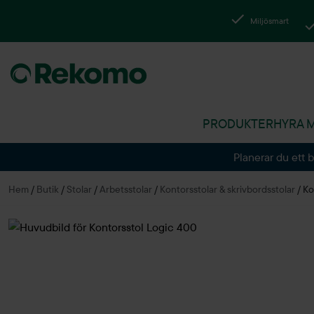
Miljösmart
PRODUKTER
HYRA 
Planerar du ett 
Hem
/
Butik
/
Stolar
/
Arbetsstolar
/
Kontorsstolar & skrivbordsstolar
/
Ko