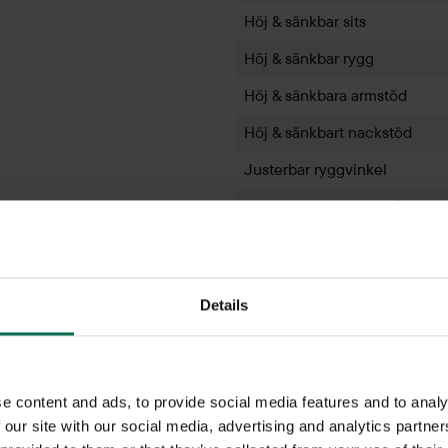
Höj & sänkbar sits
Höj & sänkbar rygg
Höj & sänkbara armstöd
Höj & sänkbart nackstöd
Justerbar ryggvinkel
Justerbart gungmotstånd
Justerbart nackstöd
Justerbart sittdjup
Details
Gunga
Färg - klädsel
e content and ads, to provide social media features and to analy
 our site with our social media, advertising and analytics partn