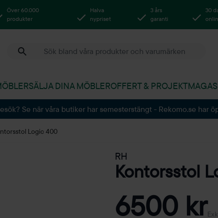
Över 60.000
Halva
3 års
30 d
produkter
nypriset
garanti
onli
MÖBLER
SÄLJA DINA MÖBLER
OFFERT & PROJEKT
MAGAS
besök? Se när våra butiker har semesterstängt - Rekomo.se har ö
ntorsstol Logic 400
RH
Kontorsstol L
6500 kr
Exk