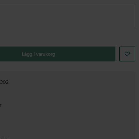
Lägg i varukorg
 C02
r