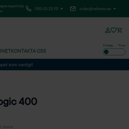
agars öppet köp
010-33 33 111
order@rekomo.se
ne
Företag
Privat
INET
KONTAKTA OSS
ppet som vanligt!
ogic 400
l. moms