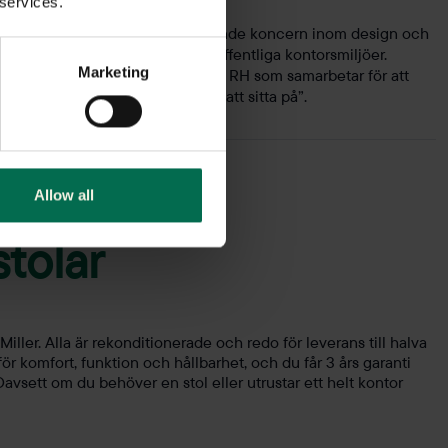
 services.
ness Seating, Skandinaviens ledande koncern inom design och
mt sittlösningar för privata och offentliga kontorsmiljöer.
Marketing
iska varumärkena HÅG, RBM och RH som samarbetar för att
Göra världen till en bättre plats att sitta på”.
Allow all
stolar
er. Alla är rekonditionerade och redo för leverans till halva
för komfort, funktion och hållbarhet, och du får 3 års garanti
sett om du behöver en stol eller utrustar ett helt kontor