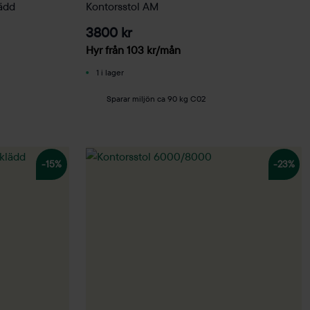
ädd
Kontorsstol AM
3800 kr
Hyr från
103
kr
/mån
1 i lager
Sparar miljön ca 90 kg C02
-15%
-23%