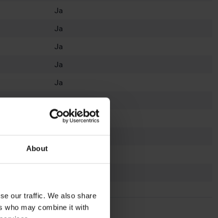
Ja
Ja
Ja
Ja
Ja
Ja
Ja
Ja
About
Ja - Låsbar
Mörkgrå
se our traffic. We also share
ers who may combine it with