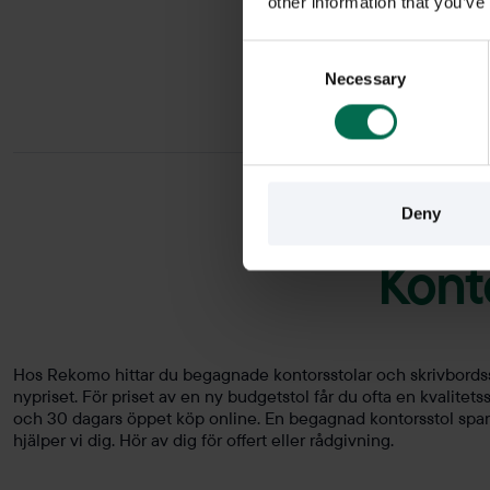
other information that you’ve
Consent
Necessary
Selection
Deny
Konto
Hos Rekomo hittar du begagnade kontorsstolar och skrivbordsst
nypriset. För priset av en ny budgetstol får du ofta en kvalitets
och 30 dagars öppet köp online. En begagnad kontorsstol spar
hjälper vi dig. Hör av dig för offert eller rådgivning.