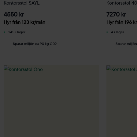
Kontorsstol SAYL
Kontorsstol 4
4550 kr
7270 kr
Hyr från
123
kr
/mån
Hyr från
196
kr
245 i lager
4 i lager
Sparar miljön ca 90 kg C02
Sparar miljö