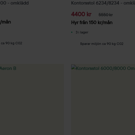
000 - omklädd
Kontorsstol 6234/8234 - omkl
4400 kr
5550 kr
/mån
Hyr från
150
kr
/mån
3 i lager
n ca 90 kg C02
Sparar miljön ca 90 kg C02