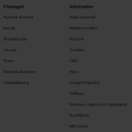
Företaget
Information
Nyheter & event
Adda ramavtal
Karriär
Allmänna villkor
Kontakta Oss
Bli kund
Om oss
Cookies
Press
FAQ
Rekomo Auctions
Hyra
Visselblåsning
Integritetspolicy
Hållbart
Kommun, region och myndighet
Kundtjänst
Mitt konto