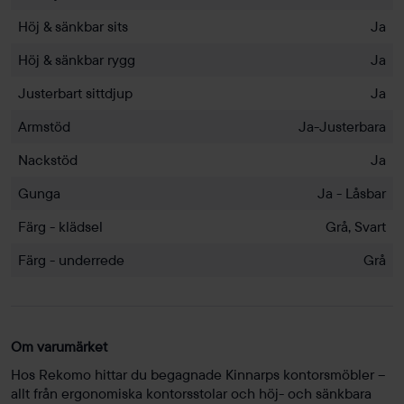
Höj & sänkbar sits
Ja
Höj & sänkbar rygg
Ja
Justerbart sittdjup
Ja
Armstöd
Ja-Justerbara
Nackstöd
Ja
Gunga
Ja - Låsbar
Färg - klädsel
Grå, Svart
Färg - underrede
Grå
Om varumärket
Hos Rekomo hittar du begagnade Kinnarps kontorsmöbler –
allt från ergonomiska kontorsstolar och höj- och sänkbara