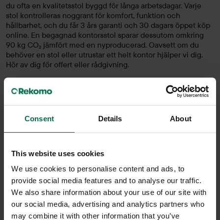
du ofta en kvalitetsstol byggd för långa arbetsdagar. Varje
stol kontrolleras noggrant för komfort, funktion och
hållbarhet, och du får 3 års garanti och 30 dagars öppet köp
online. En begagnad kontorsstol sparar dessutom omkring
90 kg CO₂ jämfört med en nyproducerad. Oavsett om du
behöver en stol eller utrustar ett helt kontor hjälper vi dig.
Hör av dig för offert eller rådgivning.
Consent
Details
About
This website uses cookies
We use cookies to personalise content and ads, to
provide social media features and to analyse our traffic.
We also share information about your use of our site with
our social media, advertising and analytics partners who
Begagnad
Begagnad
may combine it with other information that you’ve