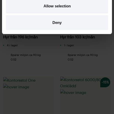
Begagnad
Begagnad
Allow selection
Malmstolen
Vitra
Kontorsstol 4000 - omklädd
Kontorsstol AM
Deny
7270 kr
3800 kr
Hyr från
196
kr
/mån
Hyr från
103
kr
/mån
4 i lager
1 i lager
Sparar miljön ca 90 kg
Sparar miljön ca 90 kg
C02
C02
-15%