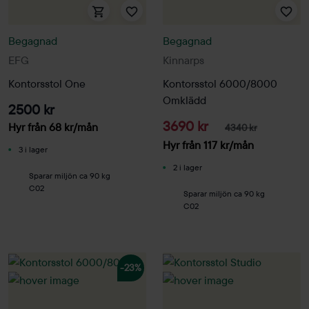
Begagnad
Begagnad
EFG
Kinnarps
Kontorsstol One
Kontorsstol 6000/8000
Omklädd
2500 kr
3690 kr
Hyr från
68
kr
/mån
4340 kr
Hyr från
117
kr
/mån
3 i lager
2 i lager
Sparar miljön ca 90 kg
C02
Sparar miljön ca 90 kg
C02
-23%