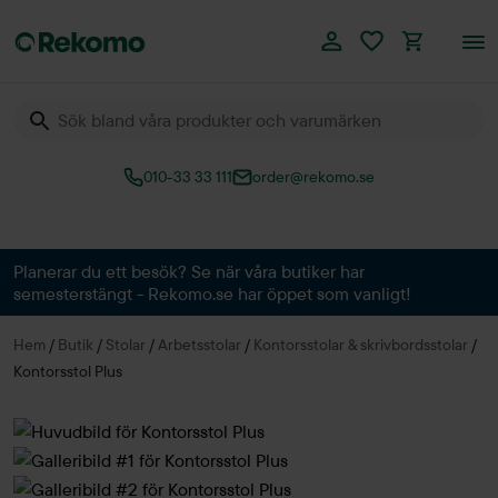
010-33 33 111
order@rekomo.se
Över 60.000 produkter
Planerar du ett besök? Se när våra butiker har
semesterstängt - Rekomo.se har öppet som vanligt!
Hem
/
Butik
/
Stolar
/
Arbetsstolar
/
Kontorsstolar & skrivbordsstolar
/
Kontorsstol Plus