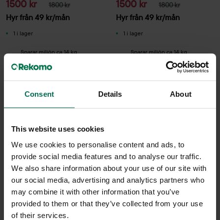
1500 kr
1500 kr
1800 kr
1800 kr
Hyr från
49
kr
/mån
Hyr från
49
kr
/mån
1 i lager
1 i lager
Sparar miljön ca 14 kg
Sparar miljön ca 14 kg
C02
C02
Consent
Details
About
This website uses cookies
We use cookies to personalise content and ads, to
provide social media features and to analyse our traffic.
We also share information about your use of our site with
our social media, advertising and analytics partners who
may combine it with other information that you’ve
Begagnad
Begagnad
provided to them or that they’ve collected from your use
Vitra
Materia
of their services.