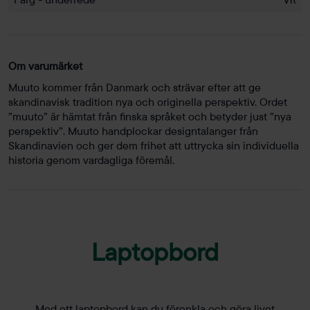
Om varumärket
Muuto kommer från Danmark och strävar efter att ge
skandinavisk tradition nya och originella perspektiv. Ordet
”muuto” är hämtat från finska språket och betyder just ”nya
perspektiv”. Muuto handplockar designtalanger från
Skandinavien och ger dem frihet att uttrycka sin individuella
historia genom vardagliga föremål.
Laptopbord
Med ett laptopbord kan du förenkla och göra livet