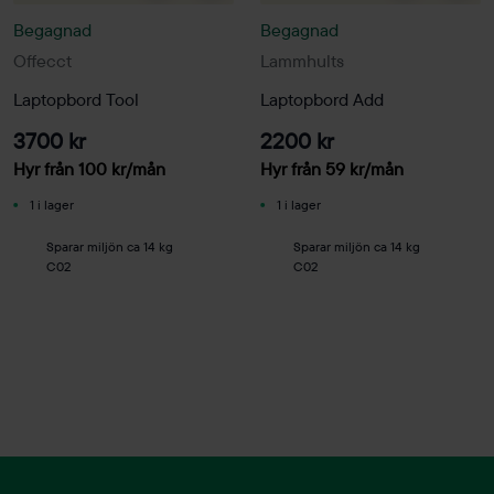
Begagnad
Begagnad
Offecct
Lammhults
Laptopbord Tool
Laptopbord Add
3700 kr
2200 kr
Hyr från
100
kr
/mån
Hyr från
59
kr
/mån
1 i lager
1 i lager
Sparar miljön ca 14 kg
Sparar miljön ca 14 kg
C02
C02