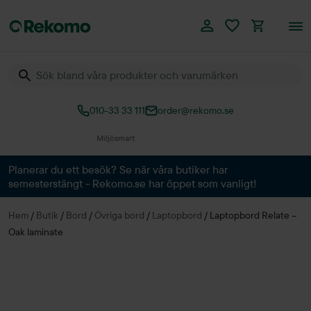
010-33 33 111
order@rekomo.se
Planerar du ett besök? Se när våra butiker har
semesterstängt - Rekomo.se har öppet som vanligt!
Hem
/
Butik
/
Bord
/
Övriga bord
/
Laptopbord
/
Laptopbord Relate –
Oak laminate