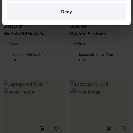
Offecct
IKEA
Deny
Laptopbord Tool
Laptopbord Björkåsen
3700 kr
300 kr
Hyr från
100
kr
/mån
Hyr från
8
kr
/mån
1 i lager
2 i lager
Sparar miljön ca 14 kg
Sparar miljön ca 14 kg
C02
C02