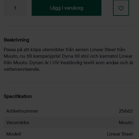
Dyna
Lägg i varukorg
stol
Linear
Steel
mängd
Beskrivning
Passa på att köpa utemöbler från serien Linear Steel från
Muuto, nu till kampanjpris! Dyna till stol och karmstol Linear
från Muuto. Dynan är i UV-beständig textil som andas och är
vattenavvisande.
Specifikation
Artikelnummer
25662
Varumärke
Muuto
Modell
Linear Steel