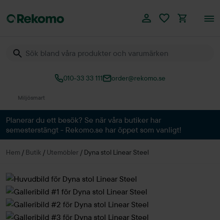
010-33 33 111
order@rekomo.se
Över 60.000 produkter
Planerar du ett besök? Se när våra butiker har
semesterstängt - Rekomo.se har öppet som vanligt!
Hem
/
Butik
/
Utemöbler
/
Dyna stol Linear Steel