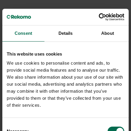
Consent
Details
About
This website uses cookies
We use cookies to personalise content and ads, to
Begagnad
Begagnad
provide social media features and to analyse our traffic.
We also share information about your use of our site with
Crassevig
Siesta
our social media, advertising and analytics partners who
Barstol Nett
Caféstol Maya
may combine it with other information that you’ve
1100 kr
850 kr
provided to them or that they’ve collected from your use
of their services.
Hyr från
30
kr
/mån
Hyr från
23
kr
/mån
6 i lager
7 i lager
Consent
Sparar miljön ca 37 kg
Sparar miljön ca 29 kg