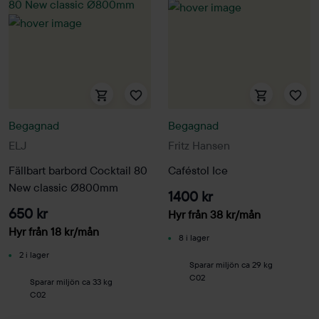
Begagnad
Begagnad
ELJ
Fritz Hansen
Fällbart barbord Cocktail 80
Caféstol Ice
New classic Ø800mm
1400 kr
650 kr
Hyr från
38
kr
/mån
Hyr från
18
kr
/mån
8 i lager
2 i lager
Sparar miljön ca 29 kg
C02
Sparar miljön ca 33 kg
C02