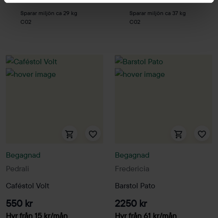
Sparar miljön ca 29 kg
Sparar miljön ca 37 kg
C02
C02
Begagnad
Begagnad
Pedrali
Fredericia
Caféstol Volt
Barstol Pato
550 kr
2250 kr
Hyr från
15
kr
/mån
Hyr från
61
kr
/mån