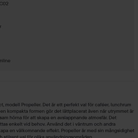
 C02
r
nline
, modell Propeller. Det är ett perfekt val för caféer, lunchrum
Den kompakta formen gör det lättplacerat även när utrymmet är
ivsam hörna för att skapa en avslappnande atmosfär. Det
lyttas enkelt vid behov. Använd det i väntrum och andra
apa en välkomnande effekt. Propeller är med sin mångsidighet
ch stilrent val för olika användningsområden.