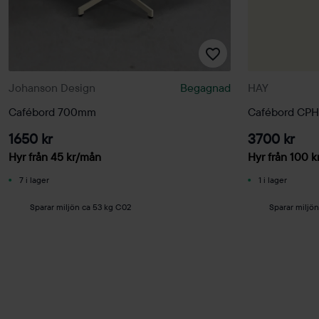
Johanson Design
Begagnad
HAY
Cafébord 700mm
Cafébord CP
1650 kr
3700 kr
Hyr från
45
kr
/mån
Hyr från
100
k
7 i lager
1 i lager
Sparar miljön ca 53 kg C02
Sparar miljön