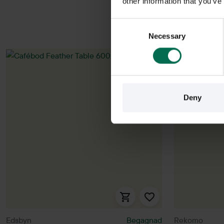
other information that you’ve
Consent
Necessary
Selection
Deny
Edsbyn
Begagnad
Rekomo