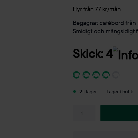
Hyr från 77 kr/mån
Begagnat cafébord från O
Smidigt och mångsidigt f
Skick: 4
2 i lager
Lager i butik
Cafébord
Propeller
mängd