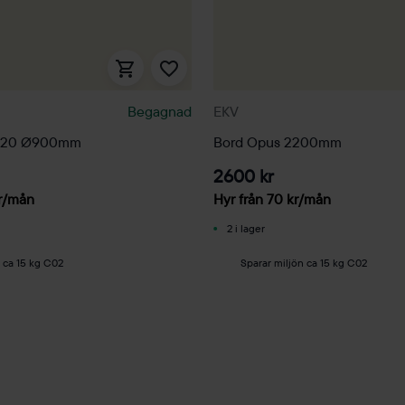
Begagnad
EKV
H20 Ø900mm
Bord Opus 2200mm
2600 kr
r
/mån
Hyr från
70
kr
/mån
2 i lager
 ca 15 kg C02
Sparar miljön ca 15 kg C02