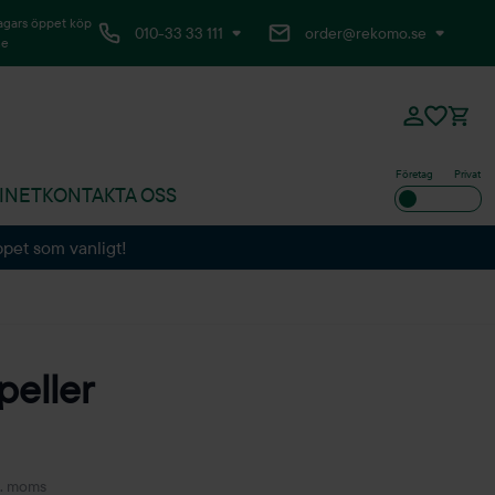
agars öppet köp
010-33 33 111
order@rekomo.se
ne
Företag
Privat
INET
KONTAKTA OSS
ppet som vanligt!
peller
l. moms