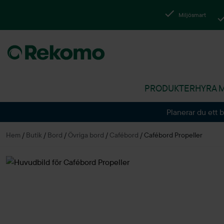
Miljösmart
PRODUKTER
HYRA 
Planerar du ett 
Hem
/
Butik
/
Bord
/
Övriga bord
/
Cafébord
/
Cafébord Propeller