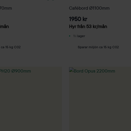
070mm
Cafébord Ø1100mm
1950 kr
/mån
Hyr från
53
kr
/mån
1 i lager
 ca 15 kg C02
Sparar miljön ca 15 kg C02