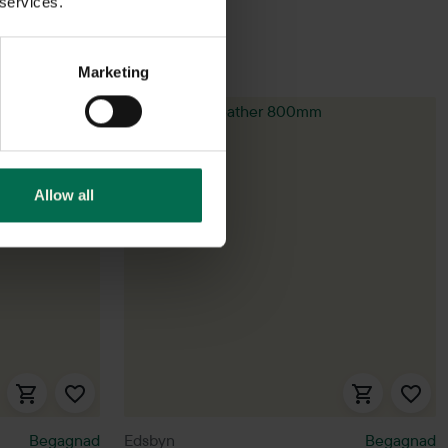
 services.
Marketing
Allow all
Begagnad
Edsbyn
Begagnad