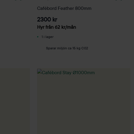
Cafébord Feather 800mm
2300 kr
Hyr från
62
kr
/mån
1 i lager
Sparar miljön ca 15 kg C02