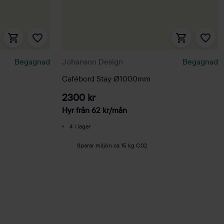
Begagnad
Johanson Design
Begagnad
Cafébord Stay Ø1000mm
2300 kr
Hyr från
62
kr
/mån
4 i lager
Sparar miljön ca 15 kg C02