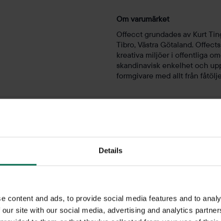
Om varumärket
Offecct grundades av Kurt Tin
Tibro, Västra Götaland. Offect
kreativa miljöer i offentliga 
skandinavisk enkelhet och up
formgivare med allt från fåtölje
Cafébord
Details
 fikarum tenderar att se likadana ut, nästan överallt. Skapa er ege
e content and ads, to provide social media features and to analy
or av former, färger och material för att kunna skapa sin egen kä
 our site with our social media, advertising and analytics partn