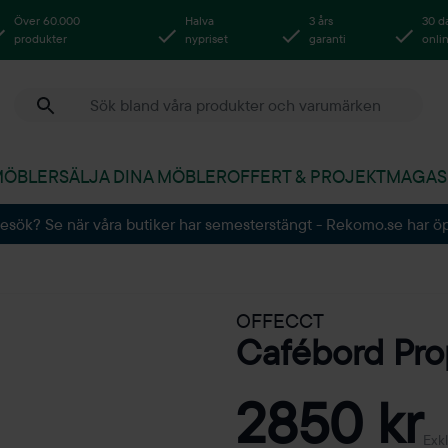
Över 60.000
Halva
3 års
30 d
produkter
nypriset
garanti
onli
MÖBLER
SÄLJA DINA MÖBLER
OFFERT & PROJEKT
MAGAS
besök? Se när våra butiker har semesterstängt - Rekomo.se har ö
OFFECCT
Cafébord Pro
2850 kr
Exk