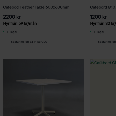
Cafébod Feather Table 600x600mm
Cafébord Ø1
2200 kr
1200 kr
Hyr från
59
kr
/mån
Hyr från
32
kr
1 i lager
1 i lager
Sparar miljön ca 14 kg C02
Sparar miljön