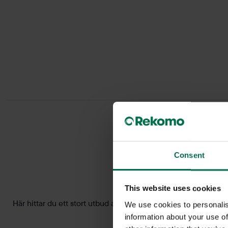
Consent
This website uses cookies
Här hittar du ett stort utbud av begagnade cafébord. Kafé- och
We use cookies to personalis
mass
information about your use of