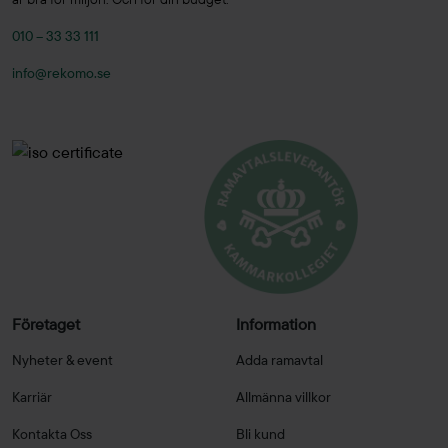
010 – 33 33 111
info@rekomo.se
Företaget
Information
Nyheter & event
Adda ramavtal
Karriär
Allmänna villkor
Kontakta Oss
Bli kund