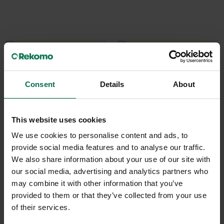
Consent
Details
About
This website uses cookies
We use cookies to personalise content and ads, to
Begagnad
Begagnad
provide social media features and to analyse our traffic.
Fora Form
&Tradition
We also share information about your use of our site with
our social media, advertising and analytics partners who
Tyst Soffa Senso
Soffa Tyst Cloud LN6
may combine it with other information that you’ve
17150 kr
21500 kr
provided to them or that they’ve collected from your use
Hyr från
463
kr
/mån
Hyr från
581
kr
/mån
of their services.
12 i lager
1 i lager