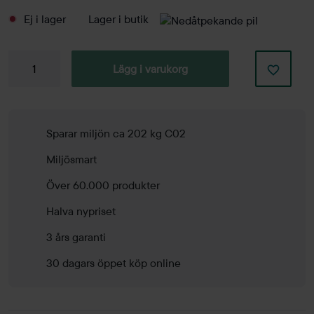
Ej i lager
Lager i butik
Soffa
Lägg i varukorg
Tyst
Smallroom
Plus
Vänster
Sparar miljön ca 202 kg C02
mängd
Miljösmart
Över 60.000 produkter
Halva nypriset
3 års garanti
30 dagars öppet köp online