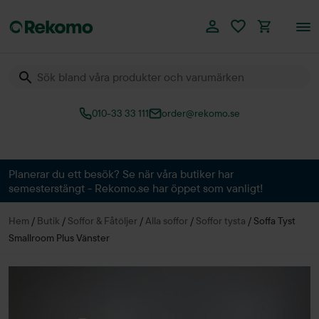
010-33 33 111
order@rekomo.se
Över 60.000 produkter
Planerar du ett besök? Se när våra butiker har
semesterstängt - Rekomo.se har öppet som vanligt!
Hem
/
Butik
/
Soffor & Fåtöljer
/
Alla soffor
/
Soffor tysta
/
Soffa Tyst
Smallroom Plus Vänster