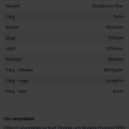
Modell
Smallroom Plus
Färg
Grön
Bredd
1500mm
Djup
700mm
Höjd
1350mm
Sitthöjd
450mm
Färg - klädsel
Mörkgrön
Färg - rygg
Ljusgrön
Färg - ben
Krom
Om varumärket
Offecct grundades av Kurt Tingdal och Anders Englund 1990