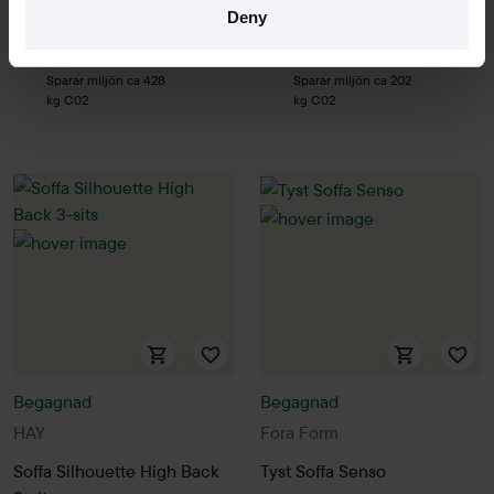
Hyr från
277
kr
/mån
Hyr från
463
kr
/mån
Deny
1 i lager
3 i lager
Sparar miljön ca 428
Sparar miljön ca 202
kg C02
kg C02
Begagnad
Begagnad
HAY
Fora Form
Soffa Silhouette High Back
Tyst Soffa Senso