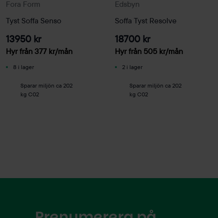
Fora Form
Edsbyn
Tyst Soffa Senso
Soffa Tyst Resolve
13950 kr
18700 kr
Hyr från
377
kr
/mån
Hyr från
505
kr
/mån
8 i lager
2 i lager
Sparar miljön ca 202
Sparar miljön ca 202
kg C02
kg C02
Prenumerera på