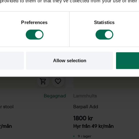
 provided to them or that they’ve collected from your use of their
Preferences
Statistics
Allow selection
Begagnad
Lammhults
r stool
Barpall Add
1800 kr
r
/mån
Hyr från
49
kr
/mån
9 i lager