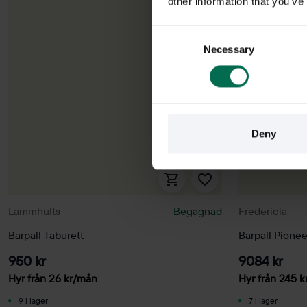
other information that you’ve
Consent
Necessary
Selection
Deny
Lammhults
Begagnad
Fredericia
Barpall Taburett
Barpall Pionee
950 kr
9084 kr
Hyr från
26
kr
/mån
Hyr från
245
k
9 i lager
7 i lager