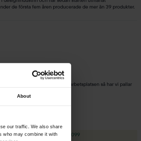
d i designindustrin och har sedan starten utmanat
Under de första fem åren producerade de mer än 39 produkter.
en pall till hemmet eller till arbetsplatsen så har vi pallar
About
se our traffic. We also share
ers who may combine it with