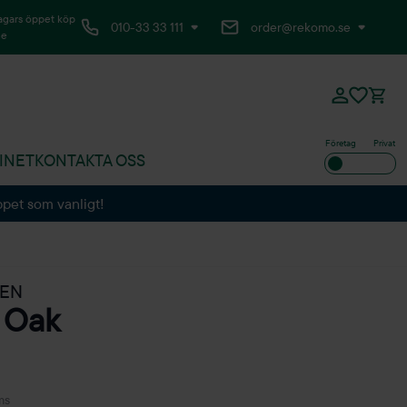
agars öppet köp
010-33 33 111
order@rekomo.se
ne
Företag
Privat
INET
KONTAKTA OSS
ppet som vanligt!
EN
l Oak
ms