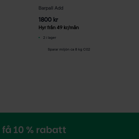
Barpall Add
1800 kr
Hyr från
49
kr
/mån
2 i lager
Sparar miljön ca 8 kg C02
få 10 % rabatt