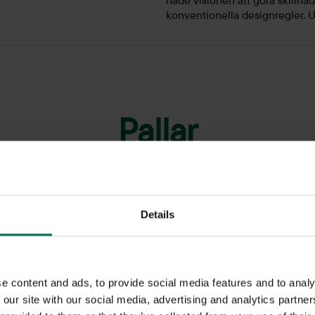
hade visionen att göra skillna
konventionella designregler. 
Pallar
l kan ha en mängd olika användningsområden. Oavsett om du söker 
kända varumärken som Materia, Horreds, Offecct, HAY med fler.
Details
e content and ads, to provide social media features and to analy
 our site with our social media, advertising and analytics partn