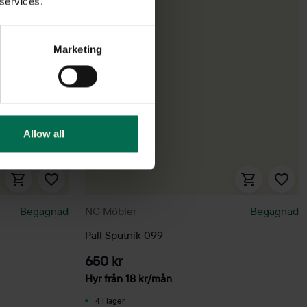
 services.
Marketing
Allow all
Begagnad
NC Möbler
Begagnad
Pall Sputnik 099
650 kr
Hyr från
18
kr
/mån
4 i lager