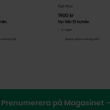
Pall Plint
1900 kr
mån
Hyr från
51
kr
/mån
6 i lager
n ca 8 kg C02
Sparar miljön ca 8 kg C02
Prenumerera på Magasinet - 