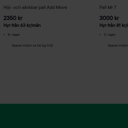
Höj- och sänkbar pall Add Move
Pall Mr T
2350 kr
3000 kr
Hyr från
63
kr
/mån
Hyr från
81
kr
/
8 i lager
2 i lager
Sparar miljön ca 56 kg C02
Sparar miljö