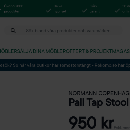
Över 60.000
Halva
3 års
30 d
produkter
nypriset
garanti
onli
MÖBLER
SÄLJA DINA MÖBLER
OFFERT & PROJEKT
MAGAS
besök? Se när våra butiker har semesterstängt - Rekomo.se har ö
NORMANN COPENHAG
Pall Tap Stoo
950 kr
Exkl. mo