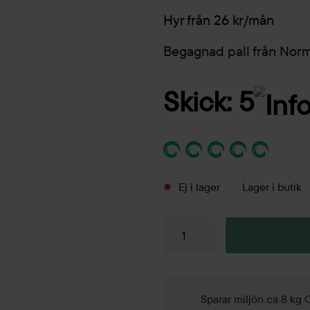
Hyr från 26 kr/mån
Begagnad pall från No
Skick: 5
Ej i lager
Lager i butik
Pall
Tap
Stool
Oak
mängd
Sparar miljön ca 8 kg