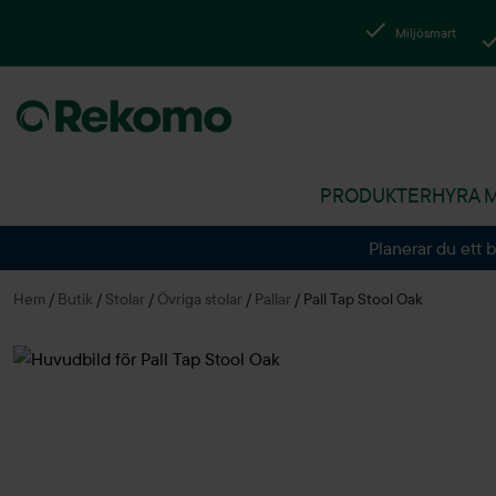
Miljösmart
PRODUKTER
HYRA 
Planerar du ett 
Hem
/
Butik
/
Stolar
/
Övriga stolar
/
Pallar
/
Pall Tap Stool Oak