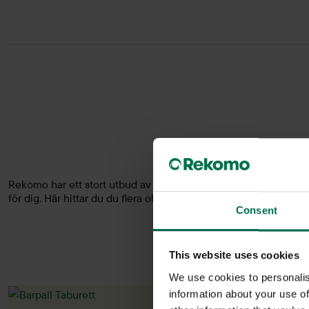
Rekomo har ett stort utbud av begagnade och nya pallar. En pal
för dig. Här hittar du du flera olika modeller och färger från 
Consent
This website uses cookies
We use cookies to personalis
information about your use of