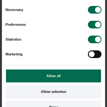
Consent
Necessary
Selection
-21%
Preferences
Statistics
Marketing
Begagnad
Begagnad
Kinnarps
Vitra
Allow all
Kontorsstol 6234/8234 -
Kontorsstol AM
omklädd
3800 kr
Allow selection
4400 kr
Hyr från
103
kr
/mån
5550 kr
Hyr från
150
kr
/mån
1 i lager