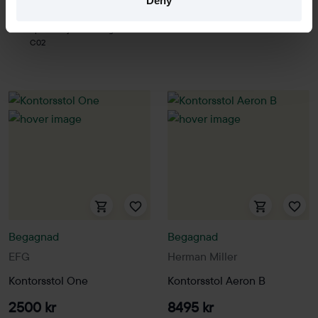
Deny
3 i lager
Sparar miljön ca 90 kg
C02
Sparar miljön ca 90 kg
C02
Begagnad
Begagnad
EFG
Herman Miller
Kontorsstol One
Kontorsstol Aeron B
2500 kr
8495 kr