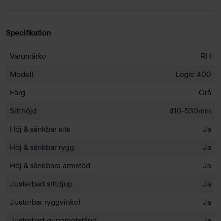
Specifikation
Varumärke
RH
Modell
Logic 400
Färg
Grå
Sitthöjd
410-530mm
Höj & sänkbar sits
Ja
Höj & sänkbar rygg
Ja
Höj & sänkbara armstöd
Ja
Justerbart sittdjup
Ja
Justerbar ryggvinkel
Ja
Justerbart gungmotstånd
Ja