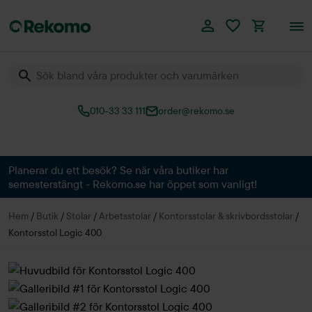
010-33 33 111
order@rekomo.se
Över 60.000 produkter
Planerar du ett besök? Se när våra butiker har
semesterstängt - Rekomo.se har öppet som vanligt!
Hem
/
Butik
/
Stolar
/
Arbetsstolar
/
Kontorsstolar & skrivbordsstolar
/
Kontorsstol Logic 400