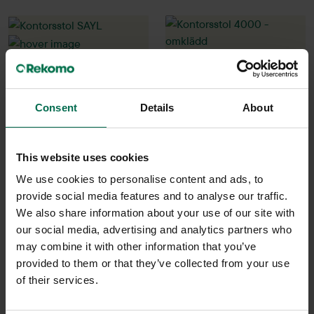
Consent
Details
About
This website uses cookies
Begagnad
Begagnad
Herman Miller
Malmstolen
We use cookies to personalise content and ads, to
provide social media features and to analyse our traffic.
Kontorsstol SAYL
Kontorsstol 4000 - omklädd
We also share information about your use of our site with
4550 kr
7270 kr
our social media, advertising and analytics partners who
may combine it with other information that you’ve
Hyr från
123
kr
/mån
Hyr från
196
kr
/mån
provided to them or that they’ve collected from your use
245 i lager
4 i lager
of their services.
Sparar miljön ca 90 kg
Sparar miljön ca 90 kg
C02
C02