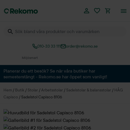
010-33 33 111
order@rekomo.se
Över 60.000 produkter
Planerar du ett besök? Se när våra butiker har
semesterstängt - Rekomo.se har öppet som vanligt!
Hem
/
Butik
/
Stolar
/
Arbetsstolar
/
Sadelstolar & balansstolar
/
HÅG
Capisco
/
Sadelstol Capisco 8106