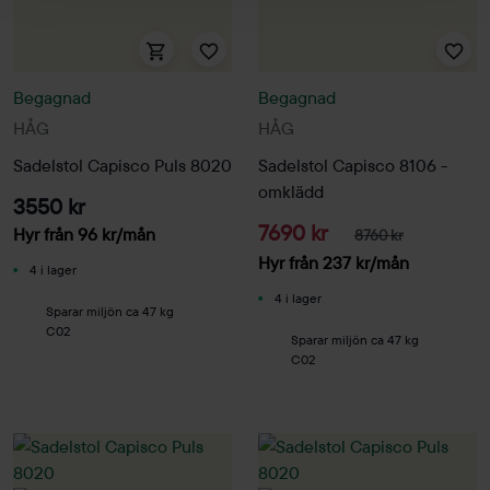
Begagnad
Begagnad
HÅG
HÅG
Sadelstol Capisco Puls 8020
Sadelstol Capisco 8106 -
omklädd
3550 kr
7690 kr
Hyr från
96
kr
/mån
8760 kr
Hyr från
237
kr
/mån
4 i lager
4 i lager
Sparar miljön ca 47 kg
C02
Sparar miljön ca 47 kg
C02