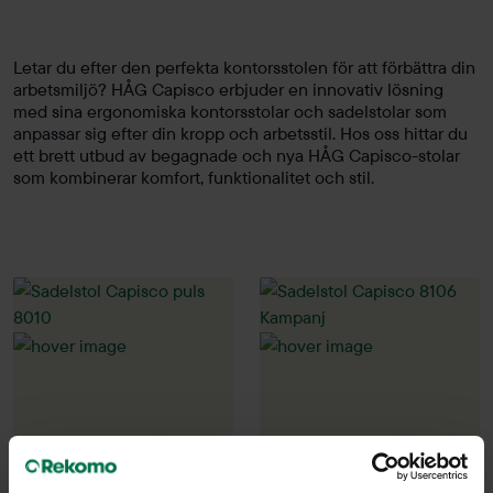
Letar du efter den perfekta kontorsstolen för att förbättra din
arbetsmiljö? HÅG Capisco erbjuder en innovativ lösning
med sina ergonomiska kontorsstolar och sadelstolar som
anpassar sig efter din kropp och arbetsstil. Hos oss hittar du
ett brett utbud av begagnade och nya HÅG Capisco-stolar
som kombinerar komfort, funktionalitet och stil.