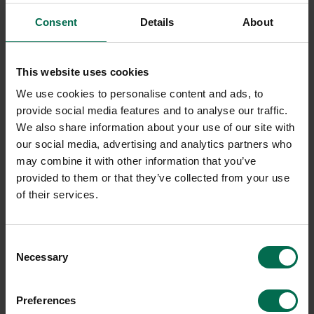
Begagnad
Ny
Consent
Details
About
HÅG
HÅG
Sadelstol Capisco puls 8010
Sadelstol Capisco 8106
Kampanj
This website uses cookies
2600 kr
8900 kr
We use cookies to personalise content and ads, to
Hyr från
70
kr
/mån
provide social media features and to analyse our traffic.
Hyr från
240
kr
/mån
8 i lager
We also share information about your use of our site with
9 i lager
our social media, advertising and analytics partners who
Sparar miljön ca 47 kg
C02
may combine it with other information that you’ve
provided to them or that they’ve collected from your use
of their services.
Consent
Necessary
Selection
Preferences