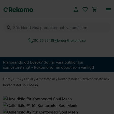
010-33 33 111
order@rekomo.se
Över 60.000 produkter
Planerar du ett besök? Se när våra butiker har
semesterstängt - Rekomo.se har öppet som vanligt!
Hem
/
Butik
/
Stolar
/
Arbetsstolar
/
Kontorsstolar & skrivbordsstolar
/
Kontorsstol Soul Mesh