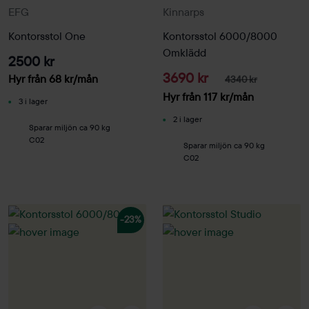
EFG
Kinnarps
Kontorsstol One
Kontorsstol 6000/8000
Omklädd
2500 kr
3690 kr
Hyr från
68
kr
/mån
4340 kr
Hyr från
117
kr
/mån
3 i lager
2 i lager
Sparar miljön ca 90 kg
C02
Sparar miljön ca 90 kg
C02
-23%