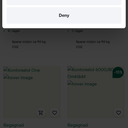
Kontorsstol 4000 - omklädd
Kontorsstol AM
7270 kr
3800 kr
Deny
Hyr från
196
kr
/mån
Hyr från
103
kr
/mån
4 i lager
1 i lager
Sparar miljön ca 90 kg
Sparar miljön ca 90 kg
C02
C02
-15%
Begagnad
Begagnad