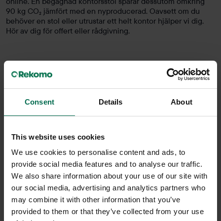
online. En begagnad kontorsstol sparar dessutom omkring
90 kg CO₂ jämfört med en nyproducerad. Oavsett om du
behöver en stol eller utrustar ett helt kontor hjälper vi dig.
Hör av dig för offert eller rådgivning.
Consent
Details
About
This website uses cookies
We use cookies to personalise content and ads, to
provide social media features and to analyse our traffic.
We also share information about your use of our site with
Begagnad
Begagnad
our social media, advertising and analytics partners who
Herman Miller
Herman Miller
may combine it with other information that you’ve
Kontorsstol SAYL
Kontorsstol Aeron B
provided to them or that they’ve collected from your use