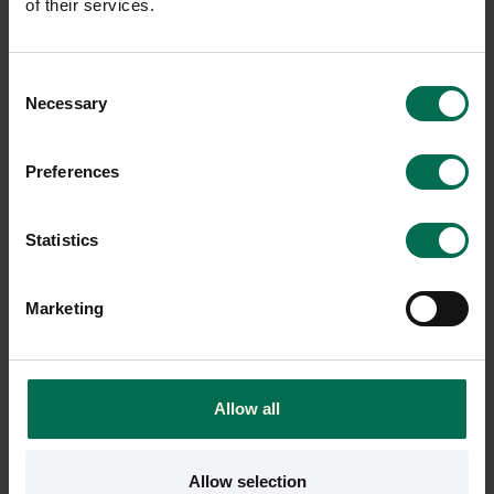
of their services.
4550 kr
8495 kr
Hyr från
123
kr
/mån
Hyr från
229
kr
/mån
253 i lager
12 i lager
Consent
Necessary
Selection
Sparar miljön ca 90 kg
Sparar miljön ca 90 kg
C02
C02
Preferences
Statistics
Marketing
Allow all
Begagnad
Begagnad
Malmstolen
Vitra
Allow selection