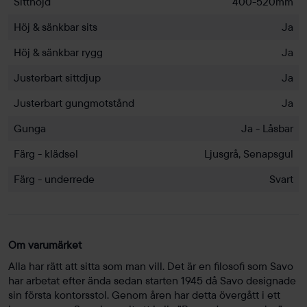
Sitthöjd
400-520mm
Höj & sänkbar sits
Ja
Höj & sänkbar rygg
Ja
Justerbart sittdjup
Ja
Justerbart gungmotstånd
Ja
Gunga
Ja - Låsbar
Färg - klädsel
Ljusgrå, Senapsgul
Färg - underrede
Svart
Om varumärket
Alla har rätt att sitta som man vill. Det är en filosofi som Savo
har arbetat efter ända sedan starten 1945 då Savo designade
sin första kontorsstol. Genom åren har detta övergått i ett