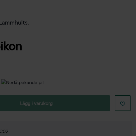
 Lammhults.
Lägg i varukorg
 C02