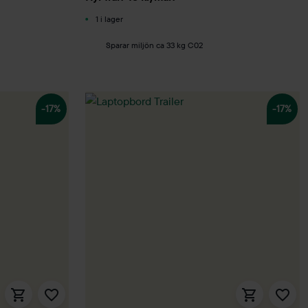
1 i lager
Sparar miljön ca 33 kg C02
-17%
-17%