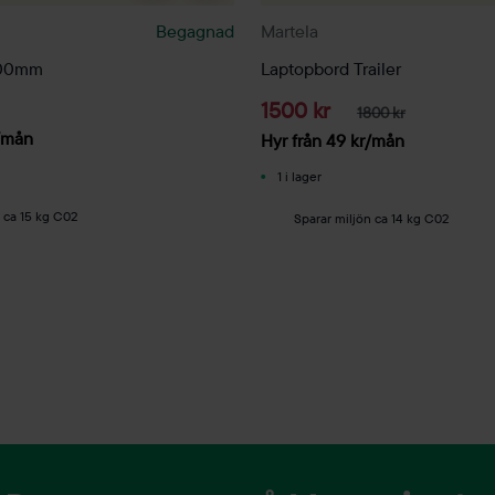
Begagnad
Martela
100mm
Laptopbord Trailer
1500 kr
1800 kr
/mån
Hyr från
49
kr
/mån
1 i lager
 ca 15 kg C02
Sparar miljön ca 14 kg C02