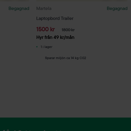
Begagnad
Martela
Begagnad
Laptopbord Trailer
1500 kr
1800 kr
Hyr från
49
kr
/mån
1 i lager
Sparar miljön ca 14 kg C02