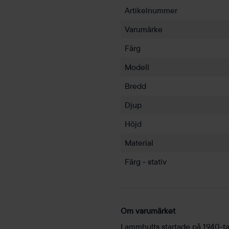
Artikelnummer
Varumärke
Färg
Modell
Bredd
Djup
Höjd
Material
Färg - stativ
Om varumärket
Lammhults startade på 1940-tal