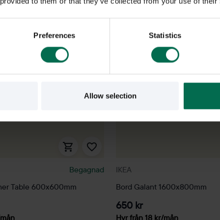
 provided to them or that they’ve collected from your use of their
Preferences
Statistics
Allow selection
Begagnad
IKEA
her Table 600x600mm
Bord Galant 1600x800mm
650 kr
/mån
Hyr från
18
kr
/mån