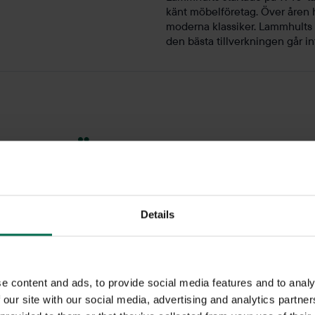
känt möbelföretag. Över åren
moderna klassiker. Lammhults i
den bästa tillverkningen går i
Övriga bord
och nya prisvärda bord till kontorets alla platser. Här finns blan
Details
nreda en matsal, café, öppet landskap eller lounge så har vi det 
e content and ads, to provide social media features and to analy
 our site with our social media, advertising and analytics partn