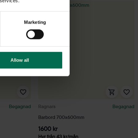
 services.
Marketing
Allow all
Begagnad
Ragnars
Begagnad
Barbord 700x600mm
1600 kr
Hyr från
43
kr
/mån