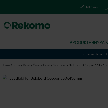
Miljösmart
PRODUKTER
HYRA 
Planerar du ett 
Hem
/
Butik
/
Bord
/
Övriga bord
/
Sidobord
/
Sidobord Cooper 550x4