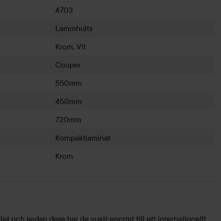
4703
Lammhults
Krom, Vit
Cooper
550mm
450mm
720mm
Kompaktlaminat
Krom
et och sedan dess har de vuxit enormt till ett internationellt