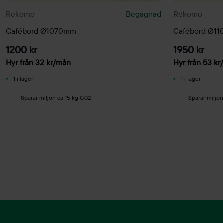
Rekomo
Begagnad
Rekomo
Cafébord Ø1070mm
Cafébord Ø1
1200 kr
1950 kr
Hyr från
32
kr
/mån
Hyr från
53
kr
1 i lager
1 i lager
Sparar miljön ca 15 kg C02
Sparar miljön