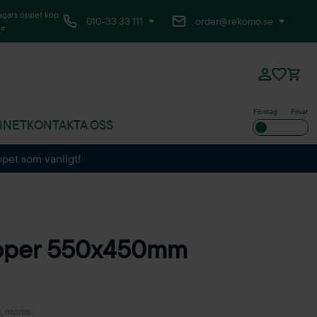
agars öppet köp
010-33 33 111
order@rekomo.se
ne
Företag
Privat
INET
KONTAKTA OSS
ppet som vanligt!
oper 550x450mm
l. moms