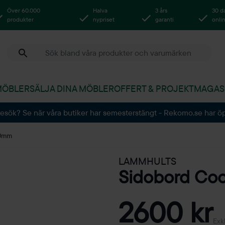
Över 60.000
Halva
3 års
30 d
produkter
nypriset
garanti
onli
MÖBLER
SÄLJA DINA MÖBLER
OFFERT & PROJEKT
MAGAS
besök? Se när våra butiker har semesterstängt - Rekomo.se har ö
50mm
LAMMHULTS
Sidobord Co
2600 kr
Exk