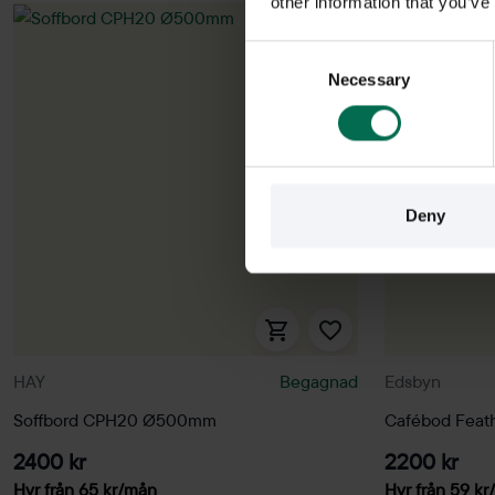
other information that you’ve
Consent
Necessary
Selection
Deny
HAY
Begagnad
Edsbyn
Soffbord CPH20 Ø500mm
Cafébod Feat
2400 kr
2200 kr
Hyr från
65
kr
/mån
Hyr från
59
kr