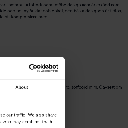
 har Lammhults introducerat möbeldesign som är erkänd som
dé och policy är klar och enkel, den bästa designen är tidlös,
nte att kompromissa med.
d annat fikabord, barbord, laptopbord, soffbord m.m. Oavsett om
About
du söker.
se our traffic. We also share
ers who may combine it with