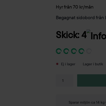
Hyr från 70 kr/mån
Begagnat sidobord från
Skick: 4
Ej i lager
Lager i butik
Sidobord
Cooper
550x450mm
mängd
Sparar miljön ca 14 kg