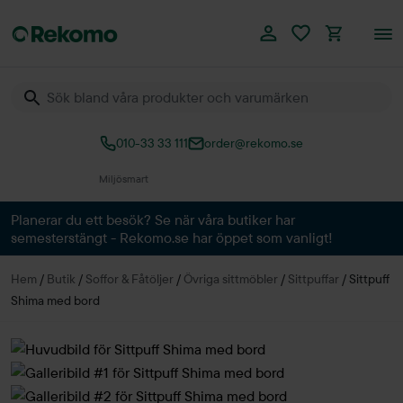
010-33 33 111
order@rekomo.se
Över 60.000 produkter
Planerar du ett besök? Se när våra butiker har
semesterstängt - Rekomo.se har öppet som vanligt!
Hem
/
Butik
/
Soffor & Fåtöljer
/
Övriga sittmöbler
/
Sittpuffar
/
Sittpuff
Shima med bord