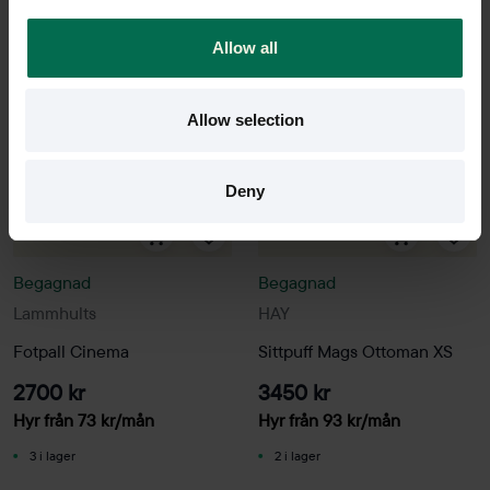
Allow all
Allow selection
Deny
Begagnad
Begagnad
Lammhults
HAY
Fotpall Cinema
Sittpuff Mags Ottoman XS
2700 kr
3450 kr
Hyr från
73
kr
/mån
Hyr från
93
kr
/mån
3 i lager
2 i lager