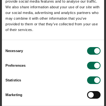
provide social media features and to analyse our traffic.
We also share information about your use of our site with
our social media, advertising and analytics partners who
may combine it with other information that you’ve
provided to them or that they’ve collected from your use
of their services.
Consent
Necessary
Begagnad
Begagnad
Selection
Johanson Design
Götessons
Preferences
Sittpuff U-sit Ø1200mm
Sittpuff SMS Box
2050 kr
1200 kr
Statistics
Hyr från
55
kr
/mån
Hyr från
32
kr
/mån
1 i lager
10 i lager
Marketing
Sparar miljön ca 27 kg
Sparar miljön ca 27 kg
C02
C02