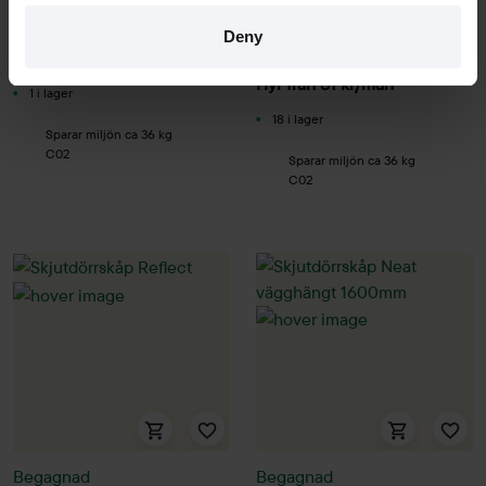
1200mm
5200 kr
Deny
3000 kr
Hyr från
140
kr
/mån
Hyr från
81
kr
/mån
1 i lager
18 i lager
Sparar miljön ca 36 kg
C02
Sparar miljön ca 36 kg
C02
Begagnad
Begagnad