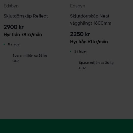
Edsbyn
Edsbyn
Skjutdörrskåp Reflect
Skjutdörrskåp Neat
vägghängt 1600mm
2900 kr
2250 kr
Hyr från
78
kr
/mån
Hyr från
61
kr
/mån
8 i lager
2 i lager
Sparar miljön ca 36 kg
C02
Sparar miljön ca 36 kg
C02