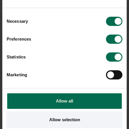
Hyr från
88
kr
/mån
15 i lager
5 i lager
Consent
Sparar miljön ca 36 kg
Necessary
Selection
C02
Sparar miljön ca 36 kg
C02
Preferences
Statistics
Marketing
Allow all
Begagnad
Begagnad
Edsbyn
Edsbyn
Allow selection
Skjutdörrskåp Neat
Skjutdörrskåp Reflect