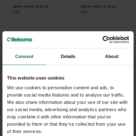
Sparar miljön ca 36 kg
Sparar miljön ca 36 kg
C02
C02
Consent
Details
About
This website uses cookies
We use cookies to personalise content and ads, to
Begagnad
Begagnad
provide social media features and to analyse our traffic.
We also share information about your use of our site with
Edsbyn
Rekomo
our social media, advertising and analytics partners who
Skjutdörrskåp Reflect
Skjutdörrskåp 1600mm
may combine it with other information that you’ve
1180mm
4200 kr
provided to them or that they’ve collected from your use
3250 kr
of their services.
Hyr från
113
kr
/mån