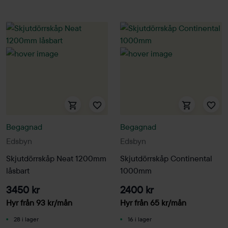
Begagnad
Begagnad
Edsbyn
Edsbyn
Skjutdörrskåp Neat 1200mm
Skjutdörrskåp Continental
låsbart
1000mm
3450 kr
2400 kr
Hyr från
93
kr
/mån
Hyr från
65
kr
/mån
28 i lager
16 i lager