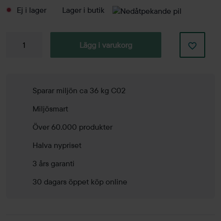
Ej i lager
Lager i butik
Skjutdörrskåp
Lägg i varukorg
2400mm
mängd
Sparar miljön ca 36 kg C02
Miljösmart
Över 60.000 produkter
Halva nypriset
3 års garanti
30 dagars öppet köp online