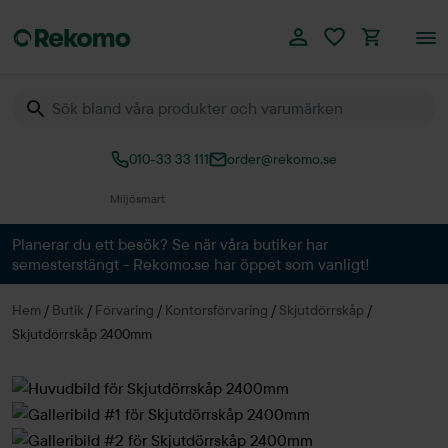
010-33 33 111
order@rekomo.se
Över 60.000 produkter
Planerar du ett besök? Se när våra butiker har
semesterstängt - Rekomo.se har öppet som vanligt!
Hem
/
Butik
/
Förvaring
/
Kontorsförvaring
/
Skjutdörrskåp
/
Skjutdörrskåp 2400mm