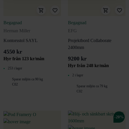
Begagnad
Begagnad
Herman Miller
EFG
Kontorsstol SAYL
Projektbord Collaborate
2400mm
4550 kr
9200 kr
Hyr från
123
kr
/mån
Hyr från
248
kr
/mån
253 i lager
2 i lager
Sparar miljön ca 90 kg
C02
Sparar miljön ca 79 kg
C02
-20%