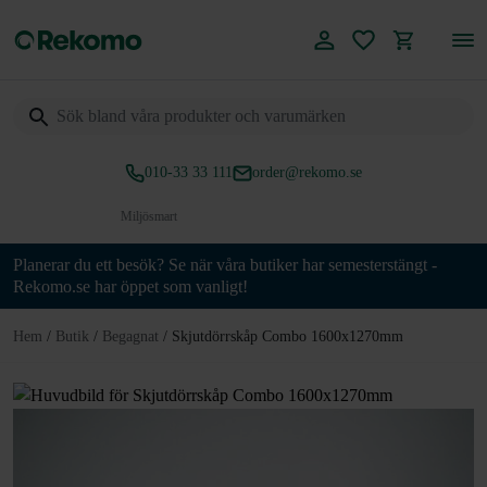
010-33 33 111
order@rekomo.se
Över 60.000 produkter
Planerar du ett besök? Se när våra butiker har semesterstängt -
Rekomo.se har öppet som vanligt!
Hem
/
Butik
/
Begagnat
/
Skjutdörrskåp Combo 1600x1270mm