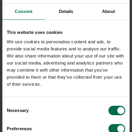
Konferensstol Plus 375T
Konferensbord Trixagon
1600mm
Consent
Details
About
1950 kr
3500 kr
Hyr från
53
kr
/mån
4300 kr
Hyr från
116
kr
/mån
22 i lager
This website uses cookies
9 i lager
We use cookies to personalise content and ads, to
Sparar miljön ca 56 kg
C02
provide social media features and to analyse our traffic.
Sparar miljön ca 27 kg
We also share information about your use of our site with
C02
our social media, advertising and analytics partners who
may combine it with other information that you’ve
provided to them or that they’ve collected from your use
-32%
of their services.
Consent
Necessary
Selection
Preferences