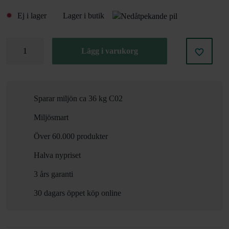
Ej i lager
Lager i butik
Skjutdörrskåp
Lägg i varukorg
Combo
1600x1270mm
mängd
Sparar miljön ca 36 kg C02
Miljösmart
Över 60.000 produkter
Halva nypriset
3 års garanti
30 dagars öppet köp online