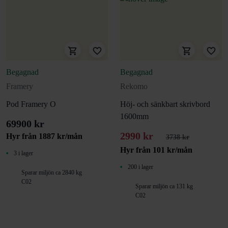
Begagnad
Begagnad
Framery
Rekomo
Pod Framery O
Höj- och sänkbart skrivbord
1600mm
69900 kr
2990 kr
Hyr från
1887
kr
/mån
3738 kr
Hyr från
101
kr
/mån
3 i lager
200 i lager
Sparar miljön ca 2840 kg
C02
Sparar miljön ca 131 kg
C02