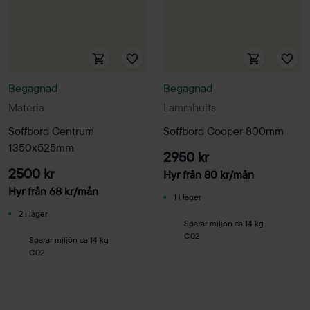
Begagnad
Begagnad
Materia
Lammhults
Soffbord Centrum
Soffbord Cooper 800mm
1350x525mm
2950 kr
2500 kr
Hyr från
80
kr
/mån
Hyr från
68
kr
/mån
1 i lager
2 i lager
Sparar miljön ca 14 kg
C02
Sparar miljön ca 14 kg
C02