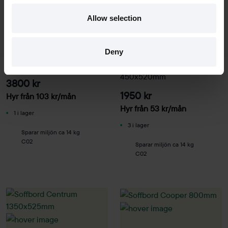
Allow selection
Begagnad
Begagnad
Swedese
Materia
Deny
Soffbord Breeze Ø800mm
Soffbord Centrum
450x520mm
3800 kr
1950 kr
Hyr från
103
kr
/mån
Hyr från
53
kr
/mån
1 i lager
3 i lager
Sparar miljön ca 14 kg
C02
Sparar miljön ca 14 kg
C02