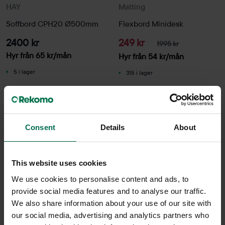
HAY
Matting
Soffbord CPH20 Ø500mm
Flexbord Minidesk
2400 kr
249 kr
1995 kr
Hyr från
65
kr
/mån
Hyr från
54
kr
/mån
5 i lager
315 i lager
Sparar miljön ca 14 kg
C02
Consent
Details
About
This website uses cookies
We use cookies to personalise content and ads, to
provide social media features and to analyse our traffic.
We also share information about your use of our site with
our social media, advertising and analytics partners who