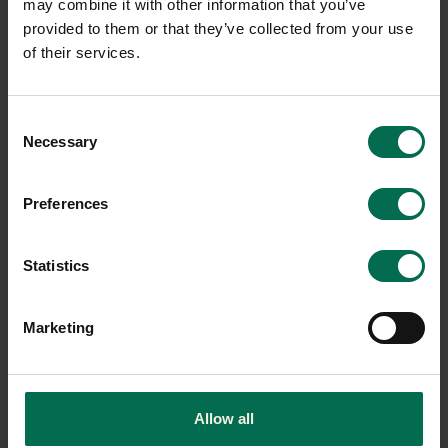
may combine it with other information that you’ve
Begagnad
Begagnad
provided to them or that they’ve collected from your use
Blå Station
Johanson Design
of their services.
Soffbord Jack Ø500mm
Soffbord Stay 600mm
5300 kr
1800 kr
Consent
Necessary
Selection
Hyr från
143
kr
/mån
Hyr från
49
kr
/mån
2 i lager
1 i lager
Preferences
Sparar miljön ca 14 kg
Sparar miljön ca 15 kg
C02
C02
Statistics
Marketing
Allow all