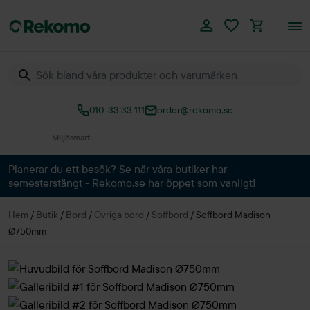
010-33 33 111
order@rekomo.se
Över 60.000 produkter
Planerar du ett besök? Se när våra butiker har
semesterstängt - Rekomo.se har öppet som vanligt!
Hem
/
Butik
/
Bord
/
Övriga bord
/
Soffbord
/
Soffbord Madison
Ø750mm