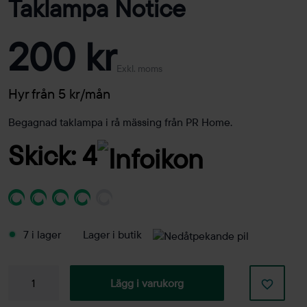
Taklampa Notice
200 kr
Exkl. moms
Hyr från 5 kr/mån
Begagnad taklampa i rå mässing från PR Home.
Skick: 4
7 i lager
Lager i butik
Taklampa
Lägg i varukorg
Notice