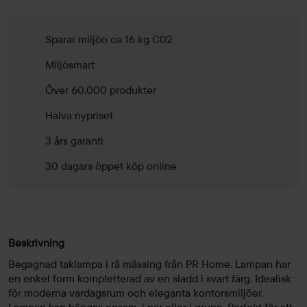
mängd
Sparar miljön ca 16 kg C02
Miljösmart
Över 60.000 produkter
Halva nypriset
3 års garanti
30 dagars öppet köp online
Beskrivning
Begagnad taklampa i rå mässing från PR Home. Lampan har
en enkel form kompletterad av en sladd i svart färg. Idealisk
för moderna vardagsrum och eleganta kontorsmiljöer.
Lampan kan hängas ensam, i par eller i grupp. Perfekt för att