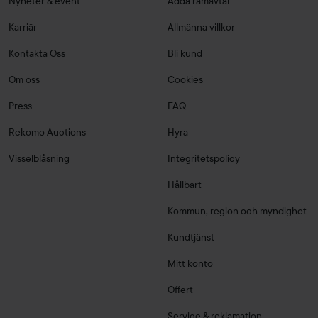
Nyheter & event
Adda ramavtal
Karriär
Allmänna villkor
Kontakta Oss
Bli kund
Om oss
Cookies
Press
FAQ
Rekomo Auctions
Hyra
Visselblåsning
Integritetspolicy
Hållbart
Kommun, region och myndighet
Kundtjänst
Mitt konto
Offert
Service & reklamation