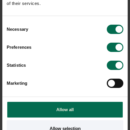
of their services.
Tom Dixon
Zero
Taklampa Beat Stout
Taklampa Hoop Ø625mm
Consent
5300 kr
5300 kr
Necessary
Selection
Hyr från
143
kr
/mån
Hyr från
143
kr
/mån
5 i lager
1 i lager
Preferences
Sparar miljön ca 16 kg
Sparar miljön ca 16 kg
C02
C02
Statistics
Marketing
Allow all
Allow selection