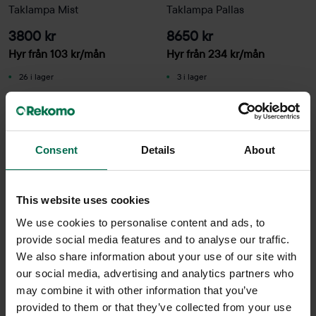
Taklampa Mist
Taklampa Pallas
3800 kr
8650 kr
Hyr från
103
kr
/mån
Hyr från
234
kr
/mån
26 i lager
3 i lager
Sparar miljön ca 16 kg
Sparar miljön ca 16 kg
C02
C02
Consent
Details
About
This website uses cookies
We use cookies to personalise content and ads, to
provide social media features and to analyse our traffic.
We also share information about your use of our site with
our social media, advertising and analytics partners who
may combine it with other information that you’ve
provided to them or that they’ve collected from your use
Begagnad
Begagnad