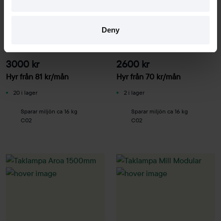
Begagnad
Begagnad
Muuto
Zero
Deny
Taklampa Under the Bell
Taklampa Plane
3000 kr
2600 kr
Hyr från
81
kr
/mån
Hyr från
70
kr
/mån
20 i lager
2 i lager
Sparar miljön ca 16 kg
Sparar miljön ca 16 kg
C02
C02