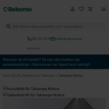
010-33 33 111
order@rekomo.se
Över 60.000 produkter
Planerar du ett besök? Se när våra butiker har
semesterstängt - Rekomo.se har öppet som vanligt!
Hem
/
Butik
/
Belysning
/
Taklampor
/
Taklampa Notice