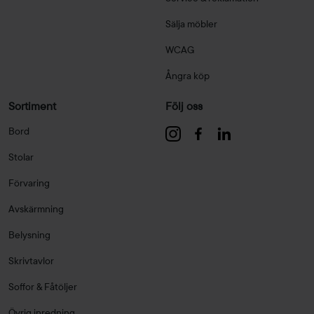
Sälja möbler
WCAG
Ångra köp
Sortiment
Följ oss
Bord
Stolar
Förvaring
Avskärmning
Belysning
Skrivtavlor
Soffor & Fåtöljer
Övrig inredning