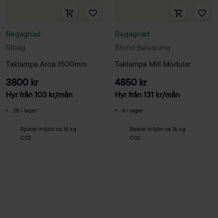
Begagnad
Begagnad
Ribag
Blond Belysning
Taklampa Aroa 1500mm
Taklampa Mill Modular
3800 kr
4850 kr
Hyr från
103
kr
/mån
Hyr från
131
kr
/mån
25 i lager
6 i lager
Sparar miljön ca 16 kg
Sparar miljön ca 16 kg
C02
C02