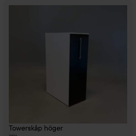
Towerskåp höger
2826