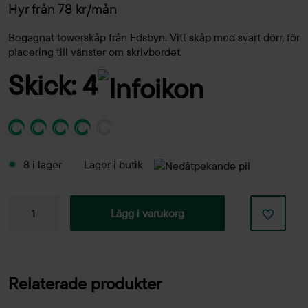
Hyr från 78 kr/mån
Begagnat towerskåp från Edsbyn. Vitt skåp med svart dörr, för
placering till vänster om skrivbordet.
Skick: 4
8 i lager
Lager i butik
Towerskåp
Lägg i varukorg
vänster
mängd
Relaterade produkter