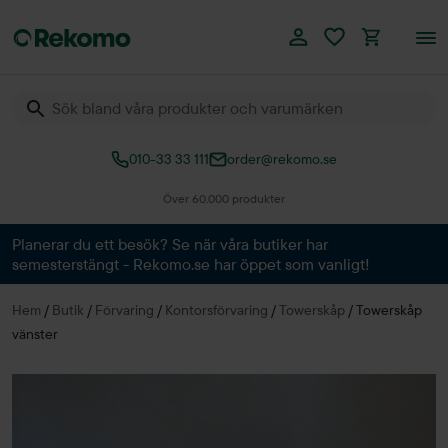
010-33 33 111
order@rekomo.se
Över 60.000 produkter
Planerar du ett besök? Se när våra butiker har
semesterstängt - Rekomo.se har öppet som vanligt!
Hem
/
Butik
/
Förvaring
/
Kontorsförvaring
/
Towerskåp
/
Towerskåp
vänster