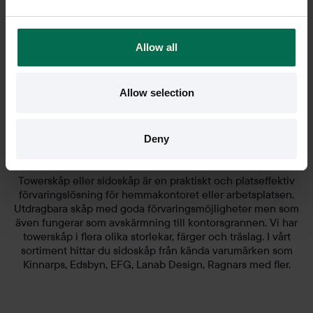
begagnade kontorsmöbler och inredning från Edsbyn till
riktigt bra priser. Till exempel kontorsstolar och arbetsstolar,
soffor och fåtöljer. Men också Skärmväggar och förvaring.
Allow all
Allow selection
Towerskåp
Deny
Towerskåp eller sidoskåp är en praktiskt och platseffektiv
förvaringslösning för hemmakontoret eller arbetsplatsen.
Utdragbara skåp med goda förvaringsmöjligheter men som
även fungerar som avskärmning till kontorsgrannen. Vi har
towerskåp i flera olika storlekar, färger och träslag. I vårt
sortiment hittar du sidoskåp från kända varumärken som
Kinnarps, Edsbyn, EFG, Lanab Design, Ragnars med fler.