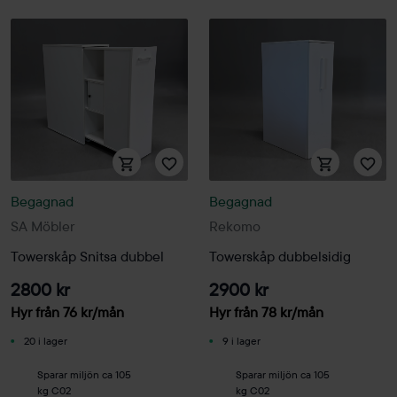
Begagnad
Begagnad
SA Möbler
Rekomo
Towerskåp Snitsa dubbel
Towerskåp dubbelsidig
2800 kr
2900 kr
Hyr från
76
kr
/mån
Hyr från
78
kr
/mån
20 i lager
9 i lager
Sparar miljön ca 105
Sparar miljön ca 105
kg C02
kg C02