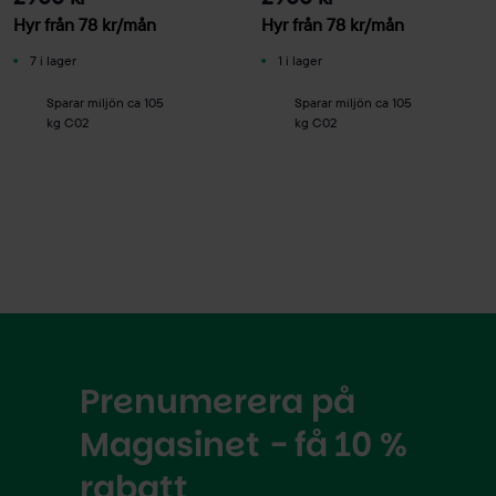
Hyr från
78
kr
/mån
Hyr från
78
kr
/mån
7 i lager
1 i lager
Sparar miljön ca 105
Sparar miljön ca 105
kg C02
kg C02
Prenumerera på
Magasinet - få 10 %
rabatt