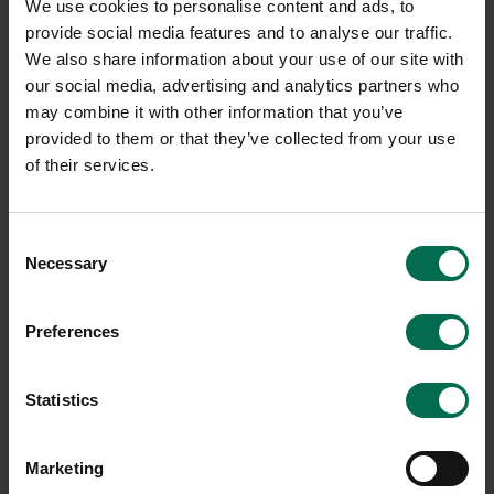
We use cookies to personalise content and ads, to
Färg
Svart, Vit
provide social media features and to analyse our traffic.
Bredd
430mm
We also share information about your use of our site with
our social media, advertising and analytics partners who
Djup
800mm
may combine it with other information that you’ve
Höjd
1300mm
provided to them or that they’ve collected from your use
of their services.
Färg - dörrar
Svart
Färg - stomme
Vit
Consent
Necessary
Selection
Om varumärket
Preferences
Edsbyn grundades 1899 och levererar arbetsbord,
konferensbord stolar och allt annat du behöver för att inreda
Statistics
ert kontor. Att producera möbler har ända sedan företagets
start varit den huvudsakliga verksamheten, även om
Edsbyverken under en lång period var känt som en av
Marketing
världens största skidproducenter. Hos Rekomo hittar du