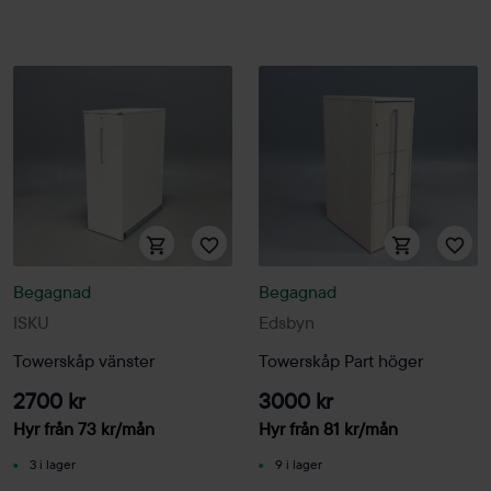
Begagnad
Begagnad
ISKU
Edsbyn
Towerskåp vänster
Towerskåp Part höger
2700 kr
3000 kr
Hyr från
73
kr
/mån
Hyr från
81
kr
/mån
3 i lager
9 i lager