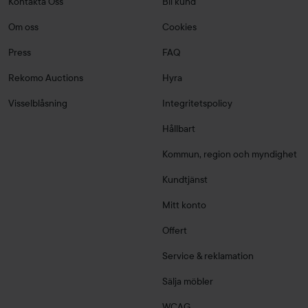
Kontakta Oss
Bli kund
Om oss
Cookies
Press
FAQ
Rekomo Auctions
Hyra
Visselblåsning
Integritetspolicy
Hållbart
Kommun, region och myndighet
Kundtjänst
Mitt konto
Offert
Service & reklamation
Sälja möbler
WCAG