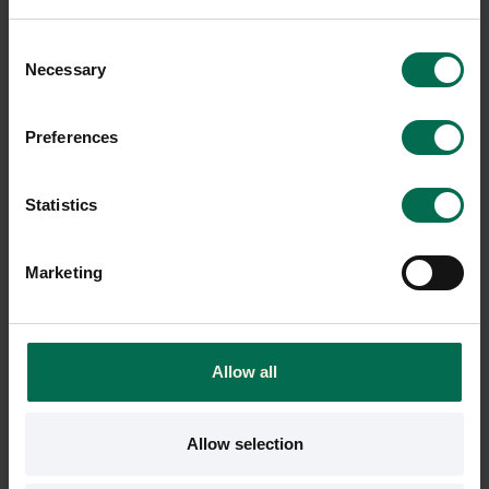
Sparar miljön ca 2840
Sparar miljön ca 2840
Consent
kg C02
kg C02
Necessary
Selection
Preferences
Statistics
Marketing
Begagnad
Begagnad
Allow all
Abstracta
David Design
Pod Plenty Pod Small
Soffa Tyst One Café
Allow selection
48600 kr
10250 kr
Hyr från
1312
kr
/mån
Hyr från
277
kr
/mån