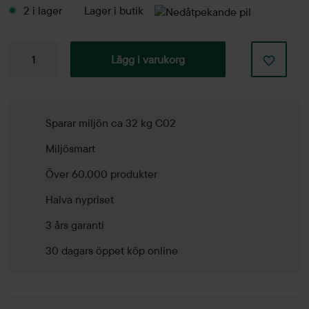
2 i lager
Lager i butik
Bordsskärm
Lägg i varukorg
Softline
30
800mm
mängd
Sparar miljön ca 32 kg C02
Miljösmart
Över 60.000 produkter
Halva nypriset
3 års garanti
30 dagars öppet köp online