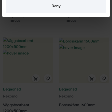
Deny
1 i lager
1 i lager
Sparar miljön ca 2840
Sparar miljön ca 428
kg C02
kg C02
Begagnad
Begagnad
Rekomo
Rekomo
Väggabsorbent
Bordsskärm 1600mm
1200x500mm