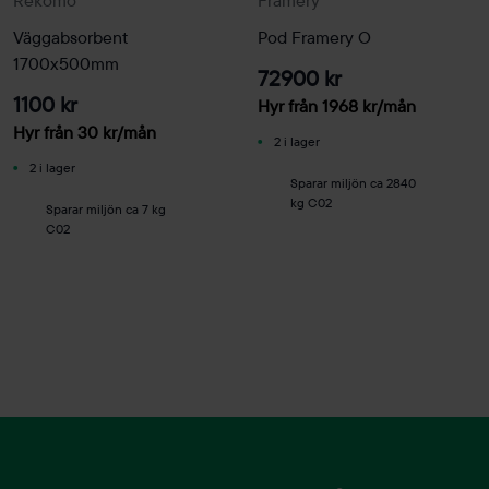
Väggabsorbent
Pod Framery O
1700x500mm
72900 kr
1100 kr
Hyr från
1968
kr
/mån
Hyr från
30
kr
/mån
2 i lager
2 i lager
Sparar miljön ca 2840
kg C02
Sparar miljön ca 7 kg
C02