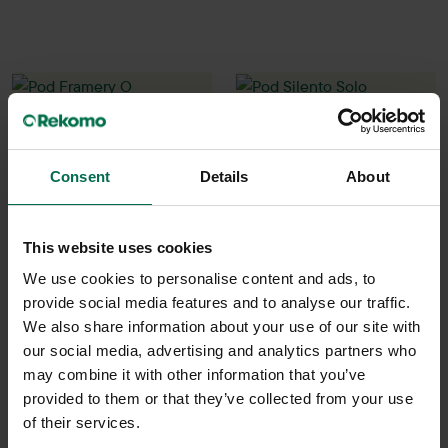
Consent
Details
About
This website uses cookies
Begagnad
Begagnad
We use cookies to personalise content and ads, to
provide social media features and to analyse our traffic.
Framery
Lanab
We also share information about your use of our site with
Pod Framery O
Pod Silento Solo
our social media, advertising and analytics partners who
69900 kr
45000 kr
may combine it with other information that you’ve
provided to them or that they’ve collected from your use
Hyr från
1887
kr
/mån
Hyr från
1215
kr
/mån
of their services.
3 i lager
1 i lager