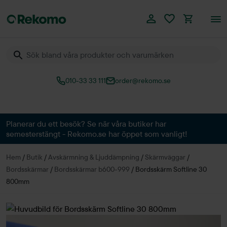
010-33 33 111
order@rekomo.se
Över 60.000 produkter
Planerar du ett besök? Se när våra butiker har
semesterstängt - Rekomo.se har öppet som vanligt!
Hem
/
Butik
/
Avskärmning & Ljuddämpning
/
Skärmväggar
/
Bordsskärmar
/
Bordsskärmar b600-999
/
Bordsskärm Softline 30
800mm