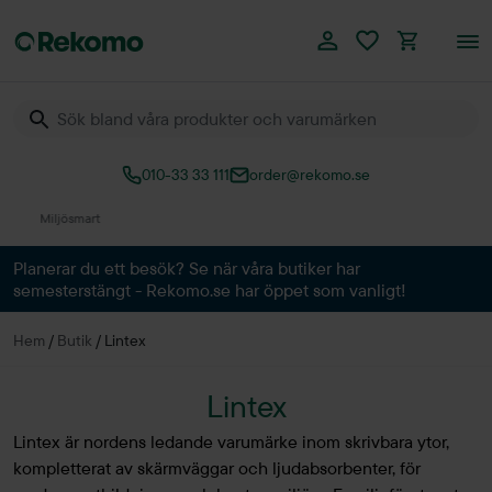
010-33 33 111
order@rekomo.se
Över 60.000 produkter
Planerar du ett besök? Se när våra butiker har
semesterstängt - Rekomo.se har öppet som vanligt!
Hem
/
Butik
/
Lintex
Lintex
Lintex är nordens ledande varumärke inom skrivbara ytor,
kompletterat av skärmväggar och ljudabsorbenter, för