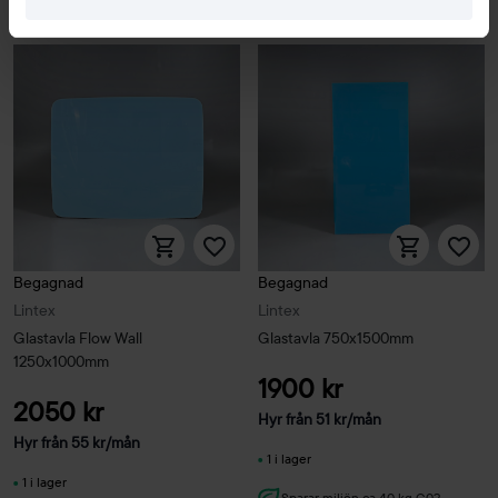
Begagnad
Begagnad
Lintex
Lintex
Glastavla Flow Wall
Glastavla 750x1500mm
1250x1000mm
1900 kr
2050 kr
Hyr från
51
kr
/mån
Hyr från
55
kr
/mån
1 i lager
1 i lager
Sparar miljön ca 40 kg C02