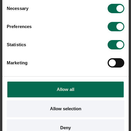
Consent
Necessary
Selection
Preferences
Statistics
Marketing
Begagnad
Begagnad
Lintex
Lintex
Glastavla 750x750mm
Bordsskärm Edge 1200mm
Allow all
700 kr
1200 kr
Allow selection
Hyr från
19
kr
/mån
Hyr från
32
kr
/mån
9 i lager
6 i lager
Deny
Sparar miljön ca 40 kg C02
Sparar miljön ca 48 kg C02