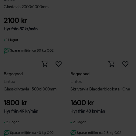
Glastavla 2000x1000mm
2100 kr
Hyr från
57
kr
/mån
1 i lager
Sparar miljön ca 80 kg C02
Begagnad
Begagnad
Lintex
Lintex
Glasskrivtavla 1500x1000mm
Skrivtavla Blädderblockställ One
1800 kr
1600 kr
Hyr från
49
kr
/mån
Hyr från
43
kr
/mån
2 i lager
2 i lager
Sparar miljön ca 40 kg C02
Sparar miljön ca 218 kg C02