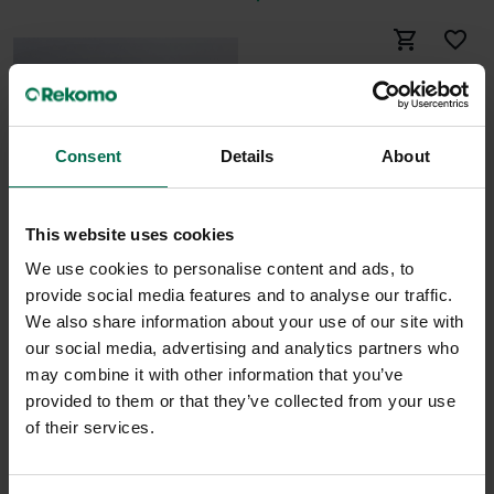
Begagnad
Lintex
Bordsskärm Edge 1200mm
Consent
Details
About
1500 kr
Hyr från
41
kr
/mån
This website uses cookies
4 i lager
We use cookies to personalise content and ads, to
Begagnad
Sparar miljön ca 48 kg C02
provide social media features and to analyse our traffic.
Lintex
We also share information about your use of our site with
Bordsskärm Edge 800mm
our social media, advertising and analytics partners who
750 kr
may combine it with other information that you’ve
provided to them or that they’ve collected from your use
Hyr från
20
kr
/mån
of their services.
1 i lager
Sparar miljön ca 32 kg C02