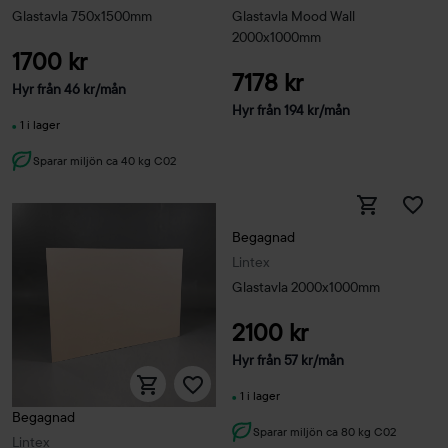
Glastavla 750x1500mm
Glastavla Mood Wall
2000x1000mm
1700 kr
7178 kr
Hyr från
46
kr
/mån
Hyr från
194
kr
/mån
1 i lager
Sparar miljön ca 40 kg C02
Begagnad
Lintex
Glastavla 2000x1000mm
2100 kr
Hyr från
57
kr
/mån
1 i lager
Begagnad
Sparar miljön ca 80 kg C02
Lintex