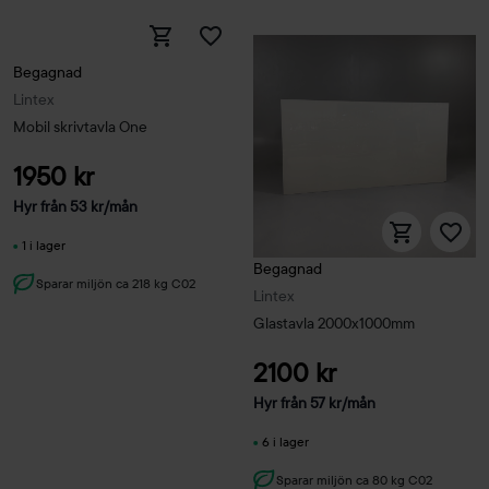
Begagnad
Lintex
Mobil skrivtavla One
1950 kr
Hyr från
53
kr
/mån
1 i lager
Begagnad
Sparar miljön ca 218 kg C02
Lintex
Glastavla 2000x1000mm
2100 kr
Hyr från
57
kr
/mån
6 i lager
Sparar miljön ca 80 kg C02