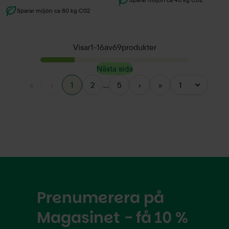
Sparar miljön ca 80 kg C02
Visar
1
-
16
av
69
produkter
Nästa sida
«
‹
1
2
...
5
›
»
1
Prenumerera på
Magasinet - få 10 %