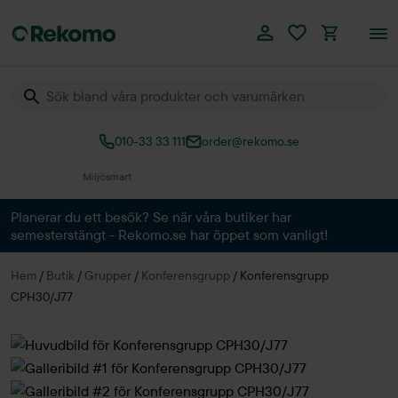
010-33 33 111
order@rekomo.se
Över 60.000 produkter
Planerar du ett besök? Se när våra butiker har
semesterstängt - Rekomo.se har öppet som vanligt!
Hem
/
Butik
/
Grupper
/
Konferensgrupp
/
Konferensgrupp
CPH30/J77