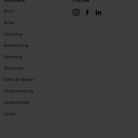
Sortiment
Följ oss
Bord
Stolar
Förvaring
Avskärmning
Belysning
Skrivtavlor
Soffor & Fåtöljer
Övrig inredning
Designmöbler
Outlet