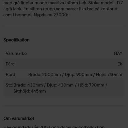
med grå linoleum och massiva träben i ek. Stolar modell J77
i grå lack. En stilren grupp som passar lika bra på kontoret
som i hemmet. Nypris ca 27.000:-
Specifikation
Varumärke
HAY
Färg
Ek
Bord
Bredd: 2000mm / Djup: 900mm / Höjd: 740mm
Stol
Bredd: 430mm / Djup: 430mm / Höjd: 790mm /
Sitthöjd: 445mm
Om varumärket
Hay grundades år 2002 och deras möbelkollektion