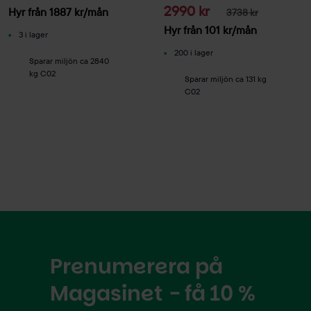
2990 kr
Hyr från
1887
kr
/mån
3738 kr
Hyr från
101
kr
/mån
3 i lager
200 i lager
Sparar miljön ca 2840
kg C02
Sparar miljön ca 131 kg
C02
Prenumerera på
Magasinet - få 10 %