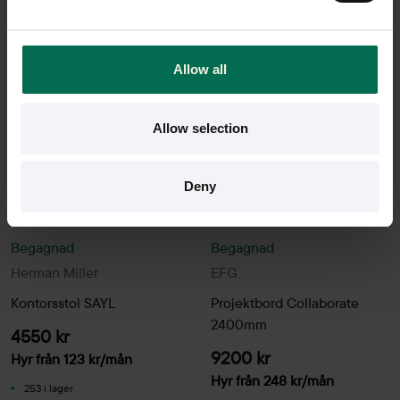
kg C02
Allow all
Allow selection
Deny
Begagnad
Begagnad
Herman Miller
EFG
Kontorsstol SAYL
Projektbord Collaborate
2400mm
4550 kr
9200 kr
Hyr från
123
kr
/mån
Hyr från
248
kr
/mån
253 i lager