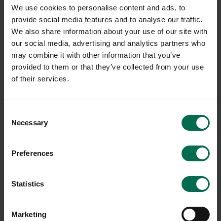
We use cookies to personalise content and ads, to
-32%
provide social media features and to analyse our traffic.
We also share information about your use of our site with
our social media, advertising and analytics partners who
may combine it with other information that you’ve
provided to them or that they’ve collected from your use
of their services.
Begagnad
Begagnad
Consent
Fora Form
Horreds
Necessary
Selection
Tyst Soffa Senso
Kontorsgrupp A-frame/
Softline 30
17150 kr
Preferences
4990 kr
Hyr från
463
kr
/mån
7350 kr
Hyr från
198
kr
/mån
12 i lager
Statistics
2 i lager
Sparar miljön ca 202
kg C02
Sparar miljön ca 275
Marketing