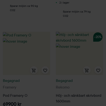
2 i lager
Sparar miljön ca 90 kg
C02
Sparar miljön ca 79 kg
C02
-20%
Begagnad
Begagnad
Framery
Rekomo
Pod Framery O
Höj- och sänkbart skrivbord
1600mm
69900 kr