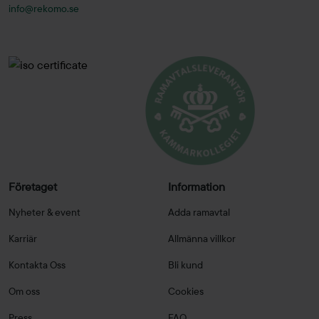
info@rekomo.se
Företaget
Information
Nyheter & event
Adda ramavtal
Karriär
Allmänna villkor
Kontakta Oss
Bli kund
Om oss
Cookies
Press
FAQ