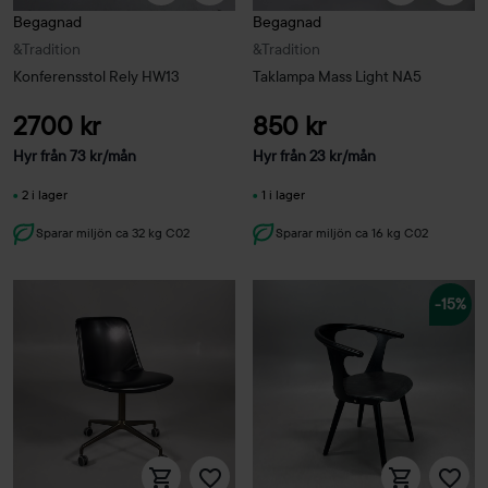
Begagnad
Begagnad
&Tradition
&Tradition
Konferensstol Rely HW13
Taklampa Mass Light NA5
2700 kr
850 kr
Hyr från
73
kr
/mån
Hyr från
23
kr
/mån
2 i lager
1 i lager
Sparar miljön ca 32 kg C02
Sparar miljön ca 16 kg C02
-15%