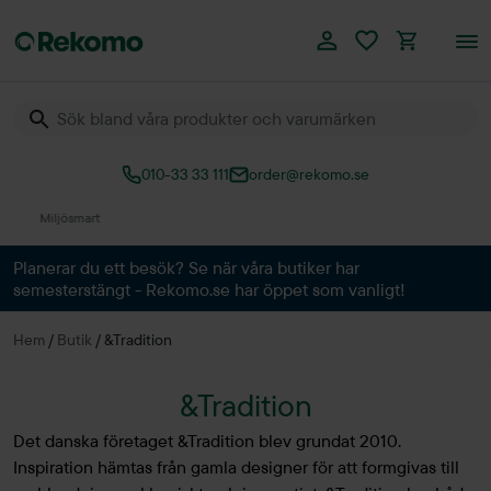
010-33 33 111
order@rekomo.se
Över 60.000 produkter
Planerar du ett besök? Se när våra butiker har
semesterstängt - Rekomo.se har öppet som vanligt!
Hem
/
Butik
/
&Tradition
&Tradition
Det danska företaget &Tradition blev grundat 2010.
Inspiration hämtas från gamla designer för att formgivas till