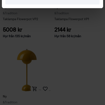
Ny
Ny
&Tradition
&Tradition
Taklampa Flowerpot VP2
Taklampa Flowerpot VP1
5008 kr
2144 kr
Hyr från
135
kr
/mån
Hyr från
58
kr
/mån
Ny
&Tradition