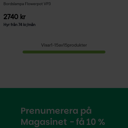
Bordslampa Flowerpot VP3
2740 kr
Hyr från
74
kr
/mån
Visar
1
-
15
av
15
produkter
Prenumerera på
Magasinet - få 10 %