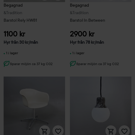
Begagnad
Begagnad
&Tradition
&Tradition
Barstol Rely HW81
Barstol In Between
1100 kr
2900 kr
Hyr från
30
kr
/mån
Hyr från
78
kr
/mån
1 i lager
1 i lager
Sparar miljön ca 37 kg C02
Sparar miljön ca 37 kg C02