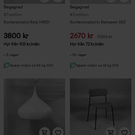
Begagnad
Begagnad
&Tradition
&Tradition
Konferensstol Rely HW31
Konferensstol In Between SK2
3800 kr
2670 kr
3150 kr
Hyr från
103
kr
/mån
Hyr från
72
kr
/mån
3 i lager
10 i lager
Sparar miljön ca 56 kg C02
Sparar miljön ca 32 kg C02