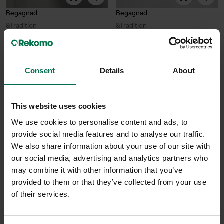
Begagnad
Begagnad
&Tradition
&Tradition
Taklampa Spinning BH2
Konferensstol Pavilion AV12
1300 kr
2600 kr
Consent
Details
About
Hyr från
35
kr
/mån
Hyr från
70
kr
/mån
2 i lager
3 i lager
This website uses cookies
Sparar miljön ca 16 kg C02
Sparar miljön ca 32 kg C02
We use cookies to personalise content and ads, to
provide social media features and to analyse our traffic.
We also share information about your use of our site with
our social media, advertising and analytics partners who
may combine it with other information that you’ve
provided to them or that they’ve collected from your use
of their services.