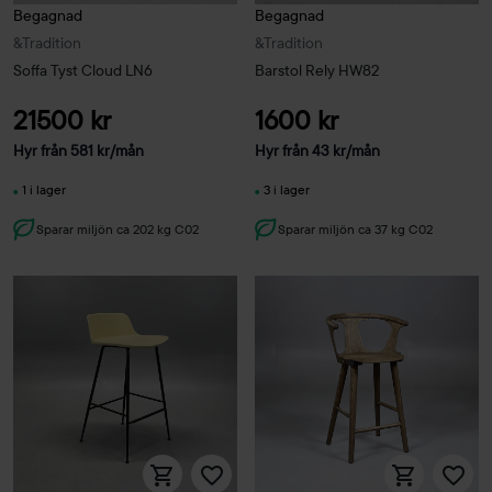
Begagnad
Begagnad
&Tradition
&Tradition
Soffa Tyst Cloud LN6
Barstol Rely HW82
21500 kr
1600 kr
Hyr från
581
kr
/mån
Hyr från
43
kr
/mån
1 i lager
3 i lager
Sparar miljön ca 202 kg C02
Sparar miljön ca 37 kg C02