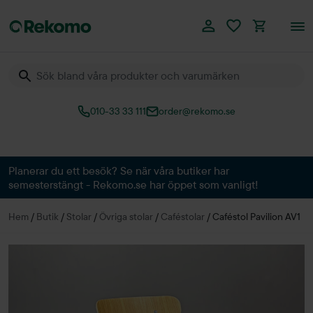
010-33 33 111
order@rekomo.se
Över 60.000 produkter
Planerar du ett besök? Se när våra butiker har
semesterstängt - Rekomo.se har öppet som vanligt!
Hem
/
Butik
/
Stolar
/
Övriga stolar
/
Caféstolar
/
Caféstol Pavilion AV1