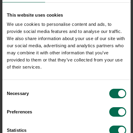
caféstolar, fikastolar, matsalsstolar och köksstolar. Har ni ett
fikarum som behöver ett modernt uttryck eller ett mer
traditionellt rum med slitstarka, snygga och möblerbara
This website uses cookies
stolar? Vi har alla möjliga typer av caféstolar inom olika
prisklasser och i olika färger.
We use cookies to personalise content and ads, to
provide social media features and to analyse our traffic.
We also share information about your use of our site with
our social media, advertising and analytics partners who
may combine it with other information that you’ve
provided to them or that they’ve collected from your use
of their services.
Consent
Necessary
Selection
Begagnad
Begagnad
Preferences
Lammhults
RBM
Statistics
Caféstol Grade
Caféstol Noor 6050