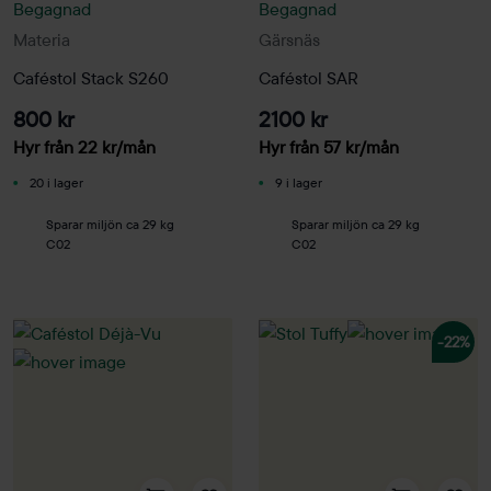
Begagnad
Begagnad
Materia
Gärsnäs
Caféstol Stack S260
Caféstol SAR
800 kr
2100 kr
Hyr från
22
kr
/mån
Hyr från
57
kr
/mån
20 i lager
9 i lager
Sparar miljön ca 29 kg
Sparar miljön ca 29 kg
C02
C02
-22%