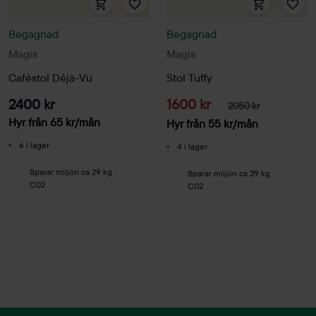
Begagnad
Begagnad
Magis
Magis
Caféstol Déjà-Vu
Stol Tuffy
2400 kr
1600 kr
2050 kr
Hyr från
65
kr
/mån
Hyr från
55
kr
/mån
6 i lager
4 i lager
Sparar miljön ca 29 kg
Sparar miljön ca 29 kg
C02
C02