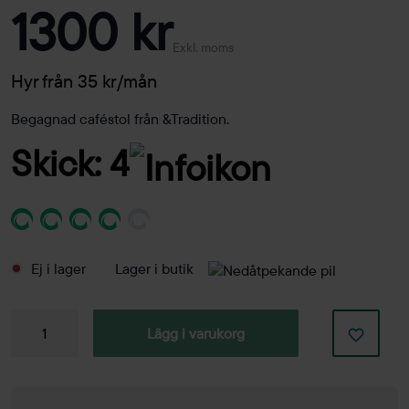
1300 kr
Exkl. moms
Hyr från 35 kr/mån
Begagnad caféstol från &Tradition.
Skick: 4
Ej i lager
Lager i butik
Caféstol
Lägg i varukorg
Pavilion
AV1
mängd