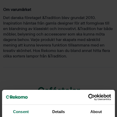
Om varumärket
Det danska företaget &Tradition blev grundat 2010.
Inspiration hämtas från gamla designer för att formgivas till
en blandning av klassiskt och innovativt. &Tradition har både
möbler, belysning och accessoarer som ska kunna möta
dagens behov. Varje produkt har skapats med särskild
mening att kunna leverera funktion tillsammans med en
kreativ skönhet. Hos Rekomo kan du bland annat hitta flera
olika sorters lampor från &Tradition.
Caféstolar
Consent
Details
About
Rekomo har ett brett sortiment av begagnade och nya