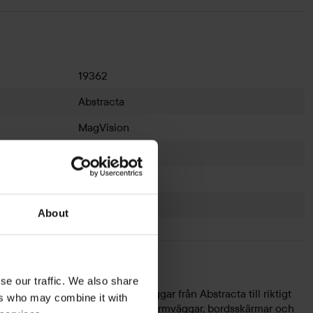
19362
Abstracta
MagVision
Rosa
1180mm
1000mm
About
se our traffic. We also share
 utbud av begagnade skärmväggar från Abstracta till riktigt
ers who may combine it with
rfarenhet utvecklar Abstracta skärmväggar, bordsskärmar och