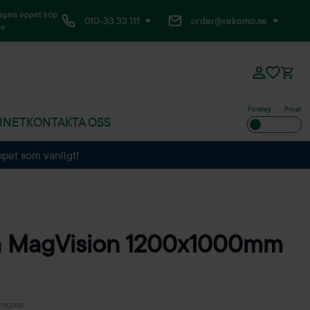
agars öppet köp
010-33 33 111
order@rekomo.se
ne
Företag
Privat
INET
KONTAKTA OSS
ppet som vanligt!
la MagVision 1200x1000mm
. moms