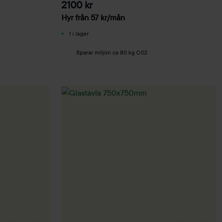
2100 kr
Hyr från
57
kr
/mån
1 i lager
Sparar miljön ca 80 kg C02