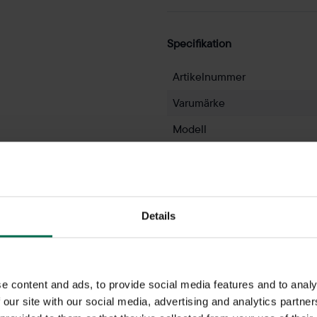
Specifikation
Artikelnummer
Varumärke
Modell
Färg
Bredd
Höjd
Details
Om varumärket
e content and ads, to provide social media features and to analy
Rekomo har marknadens största
 our site with our social media, advertising and analytics partn
bra priser. Med kunskap och e