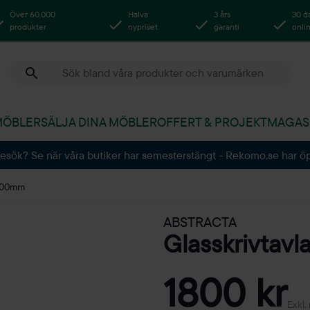
Över 60.000
Halva
3 års
30 d
produkter
nypriset
garanti
onli
MÖBLER
SÄLJA DINA MÖBLER
OFFERT & PROJEKT
MAGAS
besök? Se när våra butiker har semesterstängt - Rekomo.se har ö
1000mm
ABSTRACTA
Glasskrivtav
1800 kr
Exkl