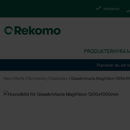
Miljösmart
PRODUKTER
HYRA 
Planerar du ett 
Hem
/
Butik
/
Skrivtavlor
/
Glastavlor
/
Glasskrivtavla MagVision 1200x