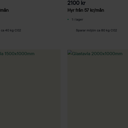
2100 kr
/mån
Hyr från
57
kr
/mån
1 i lager
n ca 40 kg C02
Sparar miljön ca 80 kg C02