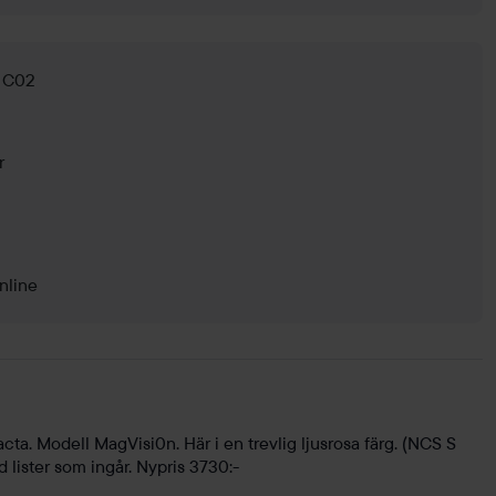
g C02
r
nline
cta. Modell MagVisi0n. Här i en trevlig ljusrosa färg. (NCS S
lister som ingår. Nypris 3730:-