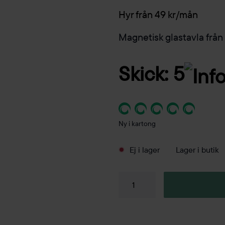
Hyr från 49 kr/mån
Magnetisk glastavla från
Skick: 5
Ny i kartong
Ej i lager
Lager i butik
Glasskrivtavla
MagVision
1200x1000mm
mängd