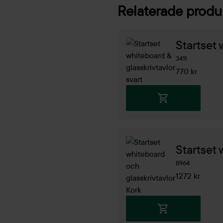
Relaterade produ
Startset 
3411
770 kr
Startset 
8964
1272 kr