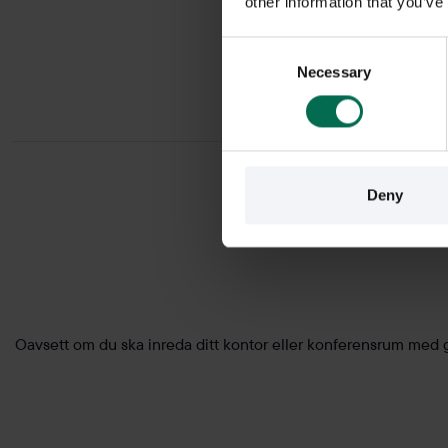
other information that you’ve
Consent
Necessary
Selection
Deny
Oavsett om du ska inreda ditt kontor eller konferensrum med g