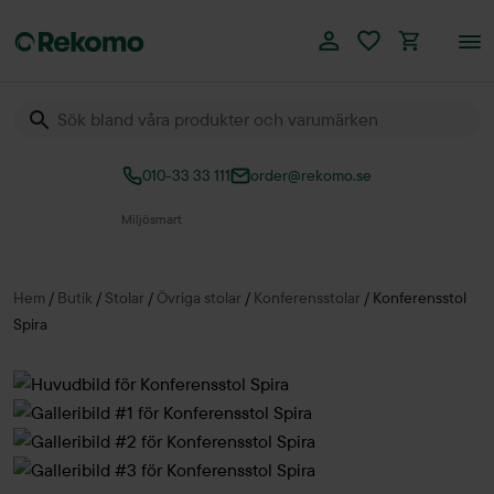
010-33 33 111
order@rekomo.se
Över 60.000 produkter
Hem
/
Butik
/
Stolar
/
Övriga stolar
/
Konferensstolar
/
Konferensstol
Spira