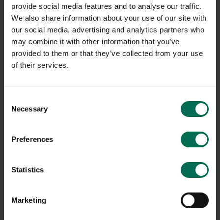
provide social media features and to analyse our traffic.
We also share information about your use of our site with
our social media, advertising and analytics partners who
may combine it with other information that you’ve
provided to them or that they’ve collected from your use
of their services.
Consent
Necessary
Selection
Begagnad
Begagnad
IKEA
Kinnarps
Preferences
Konferensstol Tossberg
Konferensstol Plus 375T
700 kr
1950 kr
Statistics
Hyr från
19
kr
/mån
Hyr från
53
kr
/mån
1 i lager
22 i lager
Marketing
Sparar miljön ca 32 kg
Sparar miljön ca 56 kg
C02
C02