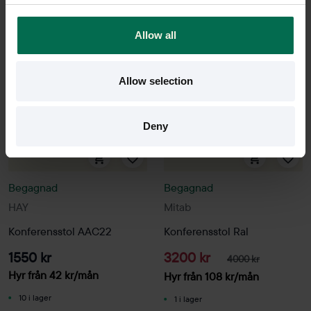
Allow all
-20%
Allow selection
Deny
Begagnad
Begagnad
HAY
Mitab
Konferensstol AAC22
Konferensstol Ral
1550 kr
3200 kr
4000 kr
Hyr från
42
kr
/mån
Hyr från
108
kr
/mån
10 i lager
1 i lager