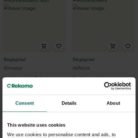
Begagnad
Begagnad
Kinnarps
deNona
Konferensstol Solo
Konferensstol
650 kr
1200 kr
Hyr från
18
kr
/mån
Hyr från
32
kr
/mån
Consent
Details
About
38 i lager
26 i lager
Sparar miljön ca 32 kg
Sparar miljön ca 32 kg
This website uses cookies
C02
C02
We use cookies to personalise content and ads, to