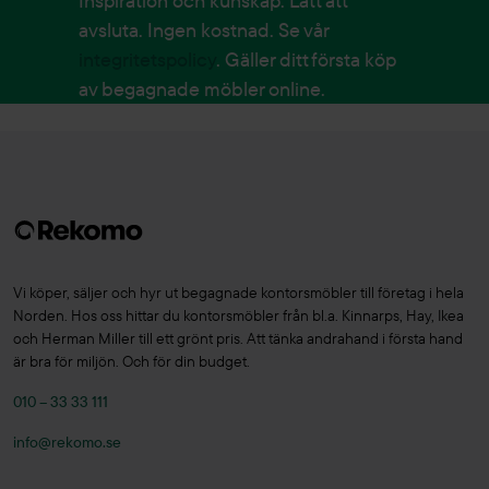
Inspiration och kunskap. Lätt att
avsluta. Ingen kostnad. Se vår
integritetspolicy
. Gäller ditt första köp
av begagnade möbler online.
Vi köper, säljer och hyr ut begagnade kontorsmöbler till företag i hela
Norden. Hos oss hittar du kontorsmöbler från bl.a. Kinnarps, Hay, Ikea
och Herman Miller till ett grönt pris. Att tänka andrahand i första hand
är bra för miljön. Och för din budget.
010 – 33 33 111
info@rekomo.se