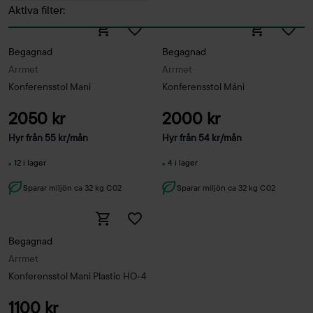
Aktiva filter:
Begagnad
Begagnad
Arrmet
Arrmet
Konferensstol Mani
Konferensstol Máni
2050 kr
2000 kr
Hyr från
55
kr
/mån
Hyr från
54
kr
/mån
12 i lager
4 i lager
Sparar miljön ca 32 kg C02
Sparar miljön ca 32 kg C02
Begagnad
Arrmet
Konferensstol Mani Plastic HO-4
1100 kr