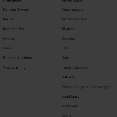
Företaget
Information
Nyheter & event
Adda ramavtal
Karriär
Allmänna villkor
Kontakta Oss
Bli kund
Om oss
Cookies
Press
FAQ
Rekomo Auctions
Hyra
Visselblåsning
Integritetspolicy
Hållbart
Kommun, region och myndighet
Kundtjänst
Mitt konto
Offert