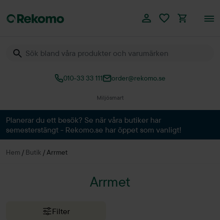
010-33 33 111
order@rekomo.se
Miljösmart
Planerar du ett besök? Se när våra butiker har
semesterstängt - Rekomo.se har öppet som vanligt!
Hem
/
Butik
/
Arrmet
Arrmet
Filter