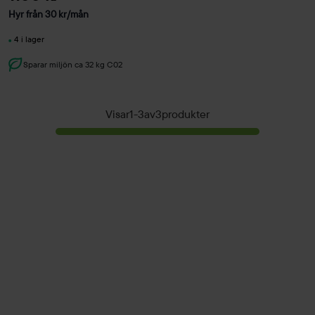
Hyr från
30
kr
/mån
4 i lager
Sparar miljön ca 32 kg C02
Visar
1
-
3
av
3
produkter