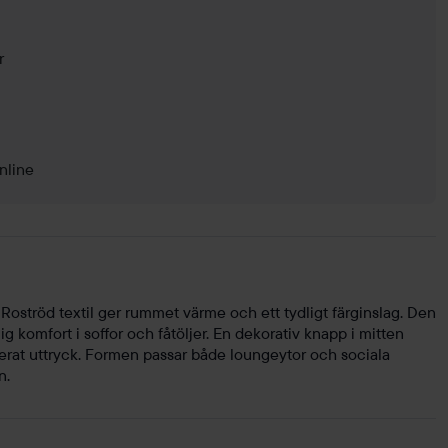
r
nline
oströd textil ger rummet värme och ett tydligt färginslag. Den
 komfort i soffor och fåtöljer. En dekorativ knapp i mitten
serat uttryck. Formen passar både loungeytor och sociala
n.