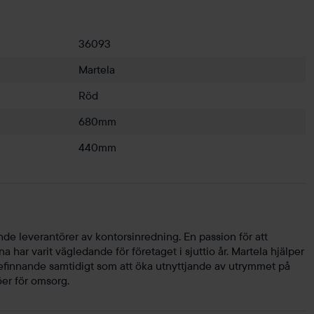
36093
Martela
Röd
680mm
440mm
de leverantörer av kontorsinredning. En passion för att
a har varit vägledande för företaget i sjuttio år. Martela hjälper
älbefinnande samtidigt som att öka utnyttjande av utrymmet på
öer för omsorg.