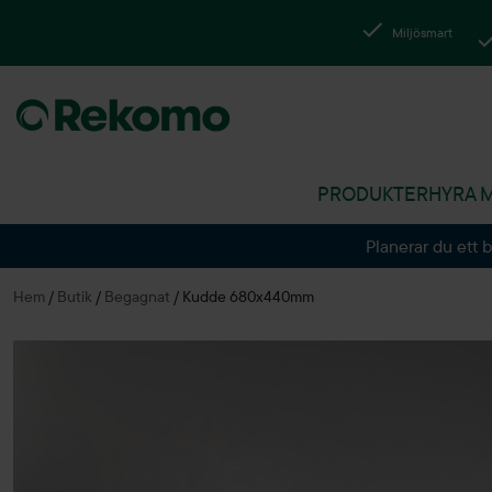
Miljösmart
PRODUKTER
HYRA 
Planerar du ett 
Hem
/
Butik
/
Begagnat
/
Kudde 680x440mm