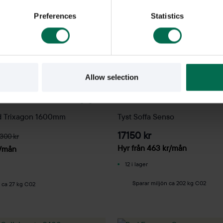
Preferences
Statistics
Allow selection
Begagnad
Fora Form
d Trixagon 1600mm
Tyst Soffa Senso
17150 kr
300 kr
Hyr från
463
kr
/mån
/mån
12 i lager
Sparar miljön ca 202 kg C02
n ca 27 kg C02