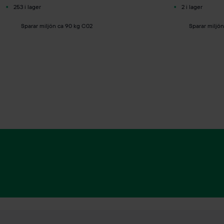
253 i lager
2 i lager
Sparar miljön ca 90 kg C02
Sparar miljö