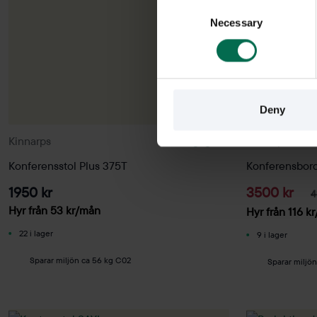
Consent
Necessary
Selection
Deny
Kinnarps
Begagnad
Kinnarps
Konferensstol Plus 375T
Konferensbor
1950 kr
3500 kr
4
Hyr från
53
kr
/mån
Hyr från
116
kr
22 i lager
9 i lager
Sparar miljön ca 56 kg C02
Sparar miljö