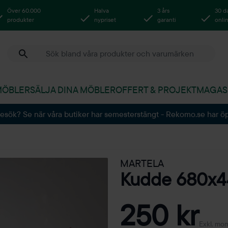
Över 60.000
Halva
3 års
30 d
produkter
nypriset
garanti
onli
MÖBLER
SÄLJA DINA MÖBLER
OFFERT & PROJEKT
MAGAS
besök? Se när våra butiker har semesterstängt - Rekomo.se har ö
MARTELA
Kudde 680x
250 kr
Exkl. mo