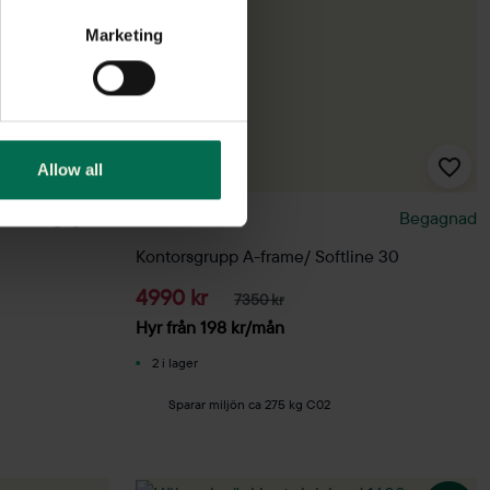
Marketing
Allow all
Begagnad
Horreds
Begagnad
Kontorsgrupp A-frame/ Softline 30
4990 kr
7350 kr
Hyr från
198
kr
/mån
2 i lager
Sparar miljön ca 275 kg C02