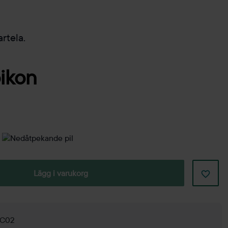
rtela.
Lägg i varukorg
g C02