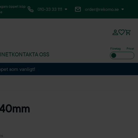
agars öppet köp
010-33 33 111
order@rekomo.se
ne
Företag
Privat
INET
KONTAKTA OSS
ppet som vanligt!
440mm
ms