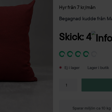
Hyr från 7 kr/mån
Begagnad kudde från Ma
Skick: 4
Ej i lager
Lager i butik
Kudde
680x440mm
mängd
Sparar miljön ca 10 k