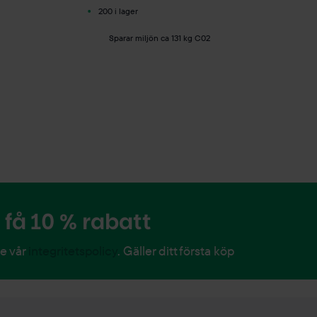
200 i lager
Sparar miljön ca 131 kg C02
få 10 % rabatt
Se vår
integritetspolicy
. Gäller ditt första köp