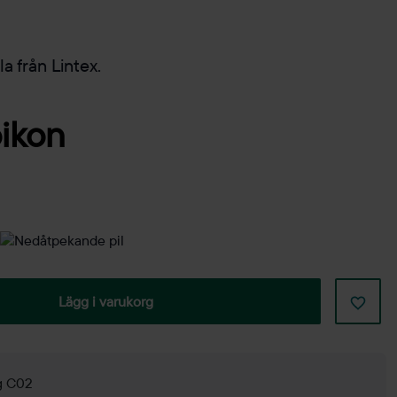
a från Lintex.
Lägg i varukorg
kg C02