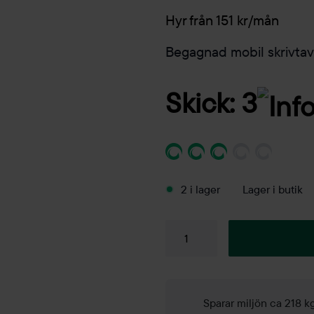
Hyr från 151 kr/mån
Begagnad mobil skrivtavl
Skick: 3
2 i lager
Lager i butik
Mobil
skrivtavla
Mood
fabric
Mobile
Sparar miljön ca 218 