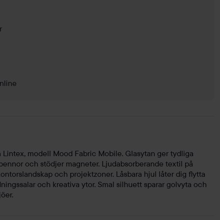
r
nline
 Lintex, modell Mood Fabric Mobile. Glasytan ger tydliga
ennor och stödjer magneter. Ljudabsorberande textil på
ontorslandskap och projektzoner. Låsbara hjul låter dig flytta
ningssalar och kreativa ytor. Smal silhuett sparar golvyta och
öer.