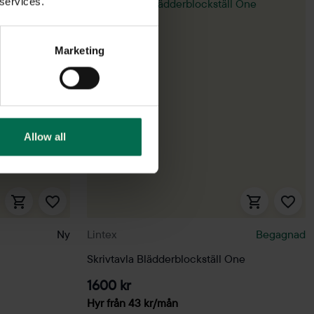
 services.
Marketing
Allow all
Ny
Lintex
Begagnad
Skrivtavla Blädderblockställ One
1600 kr
Hyr från
43
kr
/mån