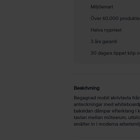
mängd
Miljösmart
Över 60.000 produkte
Halva nypriset
3 års garanti
30 dagars öppet köp o
Beskrivning
Begagnad mobil skrivtavla från
anteckningar med whiteboardp
baksidan dämpar efterklang i k
tavlan mellan mötesrum, utbild
smälter in i moderna arbetsmilj