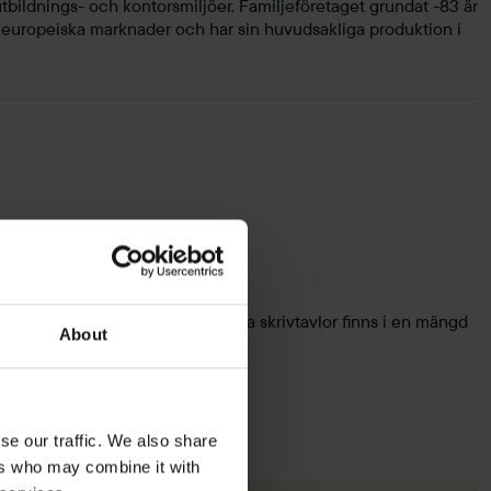
tbildnings- och kontorsmiljöer. Familjeföretaget grundat -83 är
e europeiska marknader och har sin huvudsakliga produktion i
eboards och glastavlor. Våra mobila skrivtavlor finns i en mängd
About
se our traffic. We also share
ers who may combine it with