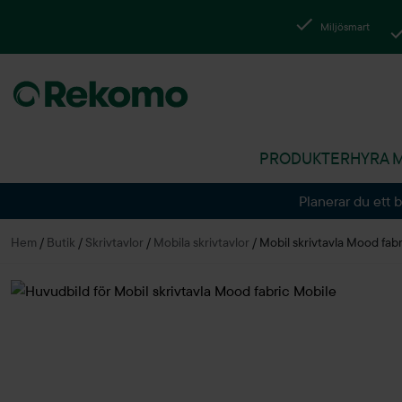
Miljösmart
PRODUKTER
HYRA 
Planerar du ett 
Hem
/
Butik
/
Skrivtavlor
/
Mobila skrivtavlor
/
Mobil skrivtavla Mood fab