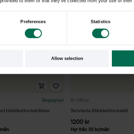
 provided to them or that they’ve collected from your use of their
Preferences
Statistics
Allow selection
Begagnad
Bi Office
d blädderblockshållare
Skrivtavla Blädderblockställ
1200 kr
/mån
Hyr från
32
kr
/mån