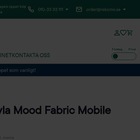
agars öppet köp
010-33 33 111
order@rekomo.se
ne
Företag
Privat
INET
KONTAKTA OSS
ppet som vanligt!
vla Mood Fabric Mobile
l. moms