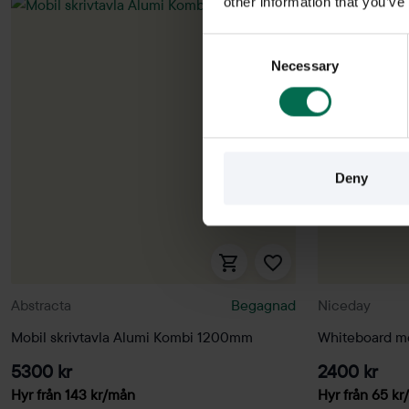
other information that you’ve
Consent
Necessary
Selection
Deny
Abstracta
Begagnad
Niceday
Mobil skrivtavla Alumi Kombi 1200mm
Whiteboard me
5300 kr
2400 kr
Hyr från
143
kr
/mån
Hyr från
65
kr