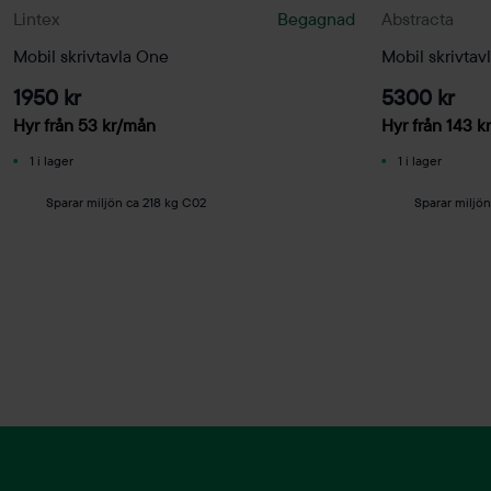
Lintex
Begagnad
Abstracta
Mobil skrivtavla One
Mobil skrivta
1950 kr
5300 kr
Hyr från
53
kr
/mån
Hyr från
143
kr
1 i lager
1 i lager
Sparar miljön ca 218 kg C02
Sparar miljö