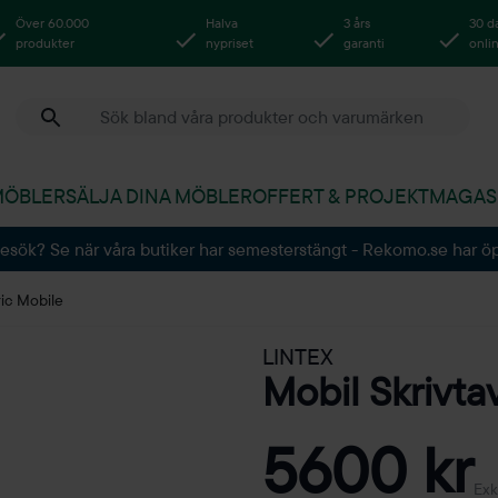
Över 60.000
Halva
3 års
30 d
produkter
nypriset
garanti
onli
MÖBLER
SÄLJA DINA MÖBLER
OFFERT & PROJEKT
MAGAS
besök? Se när våra butiker har semesterstängt - Rekomo.se har ö
ric Mobile
LINTEX
Mobil Skrivta
5600 kr
Exk