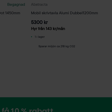
Begagnad
Abstracta
 Dot 1450mm
Mobil skrivtavla Alumi Dubbel1200mm
5300 kr
Hyr från
143
kr
/mån
1 i lager
Sparar miljön ca 218 kg C02
få 10 % rabatt