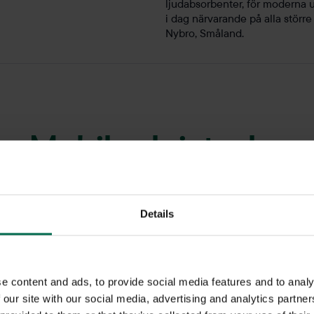
ljudabsorbenter, för moderna u
i dag närvarande på alla störr
Nybro, Småland.
Mobila skrivtavlor
Allt från mindre whiteboards på hjul till större dubbelsidiga whit
Details
olika färger, former och storlekar.
e content and ads, to provide social media features and to analy
 our site with our social media, advertising and analytics partn