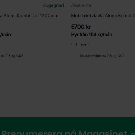
Begagnad
Abstracta
vla Alumi Kombi Dot 1200mm
Mobil skrivtavla Alumi Kombi
5700 kr
/mån
Hyr från
154
kr
/mån
1 i lager
n ca 218 kg C02
Sparar miljön ca 218 kg C02
Prenumerera på Magasinet - 