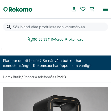
010-33 33 111
order@rekomo.se
Över 60.000 produkter
Planerar du ett besök? Se när våra butiker har
semesterstängt - Rekomo.se har öppet som vanligt!
Hem
/
Butik
/
Poddar & telefonbås
/
Pod O