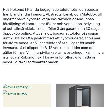
Hos Rekomo hittar du begagnade telefonbås och poddar
från bland andra Framery, Abstracta, Lanab och MuteBox till
ungefär halva nypriset. Varje bås rekonditioneras innan
försäljning: vi kontrollerar fläktar och ventilation, belysning,
el och allmänskick, sedan följer 3 års garanti och 30 dagars
öppet köp online. Att välja ett begagnat telefonbås sparar
runt 2 840 kg CO₂ jämfört med ett nyproducerat, ännu mer
för större modeller. Vi har telefonbåsen i lager för snabb
leverans, så ni slipper de 8–12 veckors ledtider som ofta
gäller för nya. Vill ni undvika kapitalinvesteringen kan ni hyra
istället via RekomoFlex. Hör av er för offert, eller hitta er
modell direkt i sortimentet nedan.