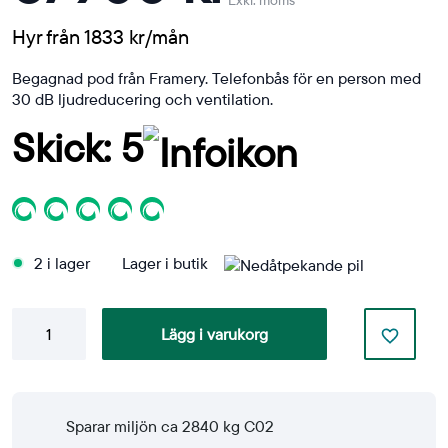
Exkl. moms
Hyr från 1833 kr/mån
Begagnad pod från Framery. Telefonbås för en person med
30 dB ljudreducering och ventilation.
Skick: 5
2 i lager
Lager i butik
Pod
Lägg i varukorg
O
mängd
Sparar miljön ca 2840 kg C02