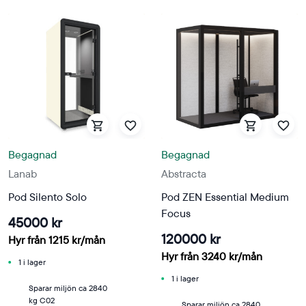
Begagnad
Begagnad
Lanab
Abstracta
Pod Silento Solo
Pod ZEN Essential Medium
Focus
45000 kr
120000 kr
Hyr från
1215
kr
/mån
Hyr från
3240
kr
/mån
1 i lager
1 i lager
Sparar miljön ca 2840
kg C02
Sparar miljön ca 2840