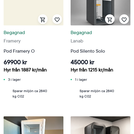
Begagnad
Begagnad
Framery
Lanab
Pod Framery O
Pod Silento Solo
69900 kr
45000 kr
Hyr från
1887
kr
/mån
Hyr från
1215
kr
/mån
3 i lager
1 i lager
Sparar miljön ca 2840
Sparar miljön ca 2840
kg C02
kg C02