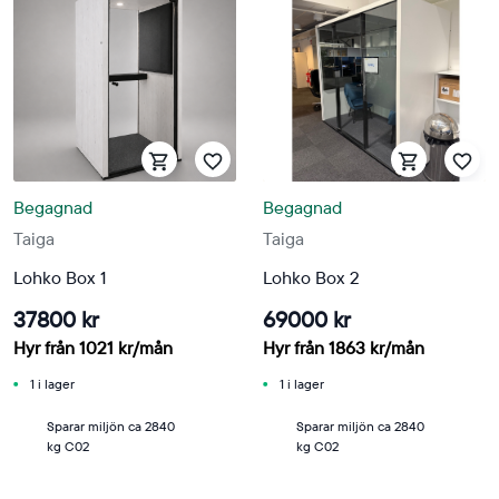
Begagnad
Begagnad
Taiga
Taiga
Lohko Box 1
Lohko Box 2
37800 kr
69000 kr
Hyr från
1021
kr
/mån
Hyr från
1863
kr
/mån
1 i lager
1 i lager
Sparar miljön ca 2840
Sparar miljön ca 2840
kg C02
kg C02