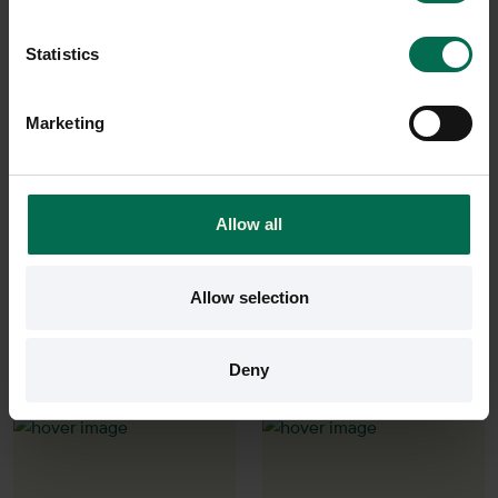
Statistics
Begagnad
Begagnad
Framery
Framery
Marketing
Pod Framery O
Pod O
72900 kr
67900 kr
Hyr från
1968
kr
/mån
Hyr från
1833
kr
/mån
Allow all
2 i lager
2 i lager
Sparar miljön ca 2840
Sparar miljön ca 2840
Allow selection
kg C02
kg C02
Deny