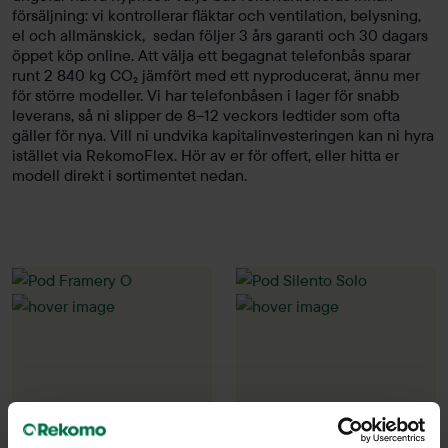
försäljning: vi kontrollerar fläktar och ventilation, belysning,
el och allmänskick, sedan följer 3 års garanti och 30 dagars
öppet köp online. Att välja ett begagnat telefonbås sparar
runt 2 840 kg CO₂ jämfört med ett nyproducerat, ännu mer
för större modeller. Vi har telefonbåsen i lager för snabb
leverans, så ni slipper de 8–12 veckors ledtider som ofta
gäller för nya. Vill ni undvika kapitalinvesteringen kan ni hyra
istället via RekomoFlex. Hör av er för offert, eller hitta er
modell direkt i sortimentet nedan.