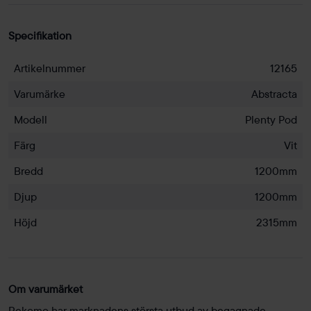
Specifikation
Artikelnummer
12165
Varumärke
Abstracta
Modell
Plenty Pod
Färg
Vit
Bredd
1200mm
Djup
1200mm
Höjd
2315mm
Om varumärket
Rekomo har marknadens största utbud av begagnade