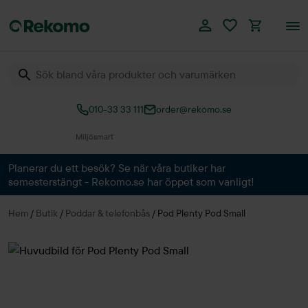
010-33 33 111
order@rekomo.se
Över 60.000 produkter
Planerar du ett besök? Se när våra butiker har
semesterstängt - Rekomo.se har öppet som vanligt!
Hem
/
Butik
/
Poddar & telefonbås
/
Pod Plenty Pod Small