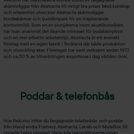
skärmväggar från Abstracta till riktigt bra priser. Med kunskap
och erfarenhet utvecklar Abstracta skärmväggar,
bordsskärmar och ljuddämpare för en inspirerande
kontorsmiljö. Som en av pionjärerna inom akustikområdet,
har man anammat det ökande intresset för ljudabsorption
och en mer effektiv arbetsmiljö. Abstracta är ett svenskt
företag med en egen fabrik i Småland där både produktion
och utveckling sker. Företaget har varit verksamt sedan 1972
och ca 50 % av tillverkningen exporteras i dag världen över.
Poddar & telefonbås
Hos Rekomo hittar du begagnade telefonbås och poddar
från bland andra Framery, Abstracta, Lanab och MuteBox till
ungefär halva nypriset. Varje bås rekonditioneras innan