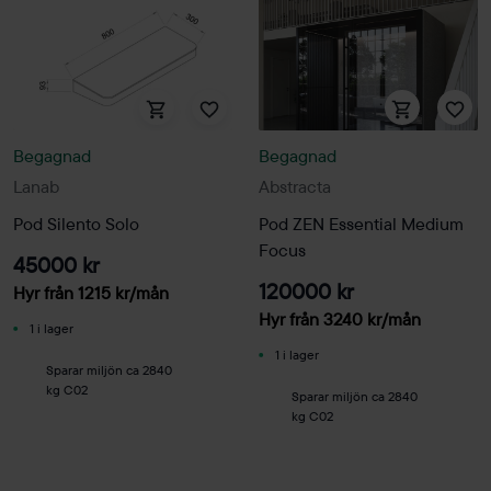
Begagnad
Begagnad
Lanab
Abstracta
Pod Silento Solo
Pod ZEN Essential Medium
Focus
45000 kr
120000 kr
Hyr från
1215
kr
/mån
Hyr från
3240
kr
/mån
1 i lager
1 i lager
Sparar miljön ca 2840
kg C02
Sparar miljön ca 2840
kg C02