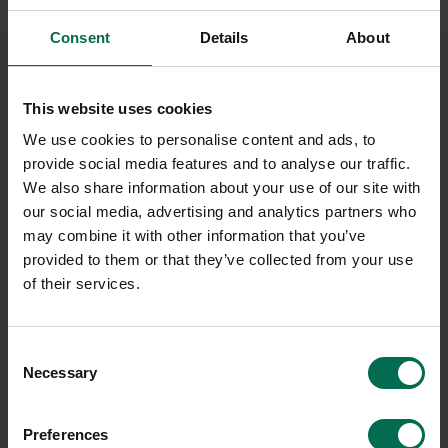
Begagnad
Begagnad
Consent
Details
About
Framery
Lanab
Pod Framery O
Pod Silento Solo
This website uses cookies
69900 kr
45000 kr
We use cookies to personalise content and ads, to
Hyr från
1887
kr
/mån
Hyr från
1215
kr
/mån
provide social media features and to analyse our traffic.
3 i lager
1 i lager
We also share information about your use of our site with
our social media, advertising and analytics partners who
Sparar miljön ca 2840
Sparar miljön ca 2840
may combine it with other information that you’ve
kg C02
kg C02
provided to them or that they’ve collected from your use
of their services.
Consent
Necessary
Selection
Preferences