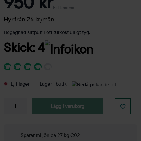
950 kr
Exkl. moms
Hyr från 26 kr/mån
Begagnad sittpuff i ett turkost ulligt tyg.
Skick: 4
Ej i lager
Lager i butik
Sittpuff
Lägg i varukorg
Knapp
mängd
Sparar miljön ca 27 kg C02