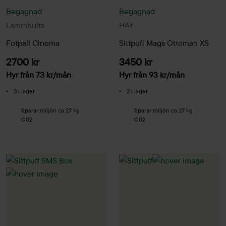
Begagnad
Begagnad
Lammhults
HAY
Fotpall Cinema
Sittpuff Mags Ottoman XS
2700 kr
3450 kr
Hyr från
73
kr
/mån
Hyr från
93
kr
/mån
3 i lager
2 i lager
Sparar miljön ca 27 kg
Sparar miljön ca 27 kg
C02
C02