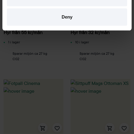
Johanson Design
Götessons
Sittpuff U-sit Ø1200mm
Sittpuff SMS Box
Deny
2050 kr
1200 kr
Hyr från
55
kr
/mån
Hyr från
32
kr
/mån
1 i lager
10 i lager
Sparar miljön ca 27 kg
Sparar miljön ca 27 kg
C02
C02