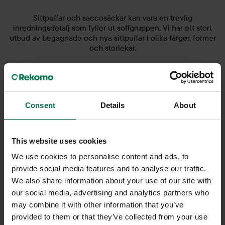
Sittpuffar och saccosäckar kan vara en trevlig
inredningsdetalj som fyller ut soffgruppen. Vi har ett stort
utbud av begagnade och nya sittpuffar i olika färger, former
och storlekar.
Consent
Details
About
This website uses cookies
We use cookies to personalise content and ads, to
provide social media features and to analyse our traffic.
We also share information about your use of our site with
our social media, advertising and analytics partners who
Begagnad
Begagnad
may combine it with other information that you’ve
EFG
Johanson Design
provided to them or that they’ve collected from your use