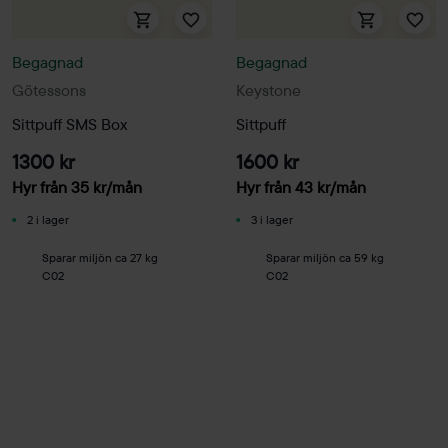
Begagnad
Begagnad
Götessons
Keystone
Sittpuff SMS Box
Sittpuff
1300 kr
1600 kr
Hyr från
35
kr
/mån
Hyr från
43
kr
/mån
2 i lager
3 i lager
Sparar miljön ca 27 kg
Sparar miljön ca 59 kg
C02
C02