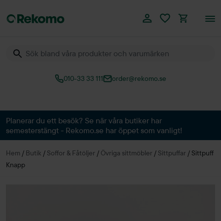
010-33 33 111
order@rekomo.se
Över 60.000 produkter
Planerar du ett besök? Se när våra butiker har
semesterstängt - Rekomo.se har öppet som vanligt!
Hem
/
Butik
/
Soffor & Fåtöljer
/
Övriga sittmöbler
/
Sittpuffar
/
Sittpuff
Knapp