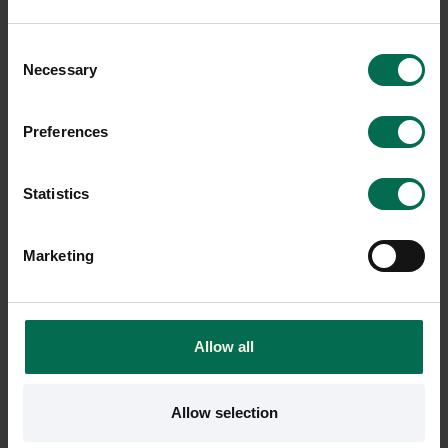
inredningsdetalj som fyller ut soffgruppen. Vi har ett stort
utbud av begagnade och nya sittpuffar i olika färger, former
och storlekar.
Consent
Necessary
Selection
Preferences
Statistics
Marketing
Begagnad
Begagnad
Allow all
EFG
Johanson Design
Sittpuff Bold omklädd
Sittpuff Bongo omklädd
Allow selection
2150 kr
2050 kr