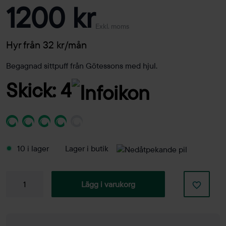
1200 kr
Exkl. moms
Hyr från 32 kr/mån
Begagnad sittpuff från Götessons med hjul.
Skick: 4
10 i lager
Lager i butik
Sittpuff
Lägg i varukorg
SMS
Box
mängd