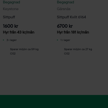
Begagnad
Begagnad
Keystone
Gärsnäs
Sittpuff
Sittpuff Kvilt 6164
1600 kr
6700 kr
Hyr från
43
kr
/mån
Hyr från
181
kr
/mån
3 i lager
1 i lager
Sparar miljön ca 59 kg
Sparar miljön ca 27 kg
C02
C02