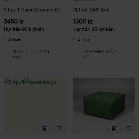
Sittpuff Mags Ottoman XS
Sittpuff SMS Box
3450 kr
1300 kr
Hyr från
93
kr
/mån
Hyr från
35
kr
/mån
2 i lager
2 i lager
Sparar miljön ca 27 kg
Sparar miljön ca 27 kg
C02
C02