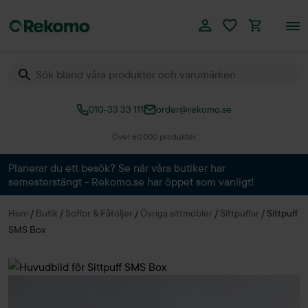
010-33 33 111
order@rekomo.se
Över 60.000 produkter
Planerar du ett besök? Se när våra butiker har
semesterstängt - Rekomo.se har öppet som vanligt!
Hem
/
Butik
/
Soffor & Fåtöljer
/
Övriga sittmöbler
/
Sittpuffar
/
Sittpuff
SMS Box