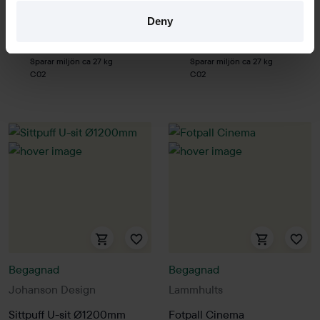
Hyr från
58
kr
/mån
Hyr från
55
kr
/mån
Deny
1 i lager
1 i lager
Sparar miljön ca 27 kg
Sparar miljön ca 27 kg
C02
C02
Begagnad
Begagnad
Johanson Design
Lammhults
Sittpuff U-sit Ø1200mm
Fotpall Cinema