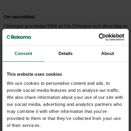
Om varumärket
Företaget grundades 1984 av Ola Götesson och drivs idag av
sonen Johan Götesson. Götessons startades i Dalstorp men
flyttade 2015 till Ulricehamn. Götessons utvecklar och
tillverkar produkter för kontorets, konferensens och hotellets
arbetsplatser. Med Europa som huvudmarknad säkerställer
Consent
Details
About
Götessons ergonomiska, funktionella och väldesignade
helhetslösningar för kunden.
This website uses cookies
We use cookies to personalise content and ads, to
provide social media features and to analyse our traffic.
Sittpuffar
We also share information about your use of our site with
our social media, advertising and analytics partners who
may combine it with other information that you’ve
provided to them or that they’ve collected from your use
Sittpuffar och saccosäckar kan vara en trevlig
of their services.