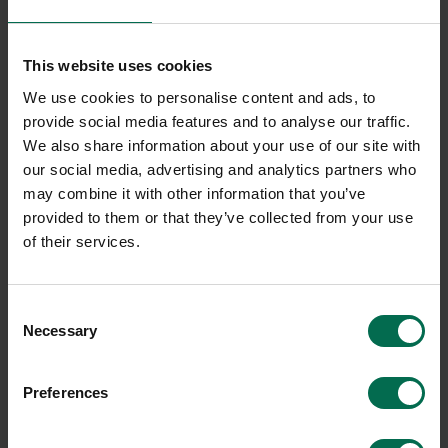
Barbord kan i många fall kan det passa bra när man söker ett
lite högre bord på kontoret, i matsalen, i receptionen eller
This website uses cookies
loungen. Rekomo har stort utbud av begagnade och nya
ståbord och barbord. Hittar ni inte det ni söker. Tveka inte på
We use cookies to personalise content and ads, to
att kontakta oss.
provide social media features and to analyse our traffic.
We also share information about your use of our site with
our social media, advertising and analytics partners who
may combine it with other information that you’ve
provided to them or that they’ve collected from your use
of their services.
Consent
Necessary
Selection
Preferences
Begagnad
Begagnad
Ragnars
Saknar märke