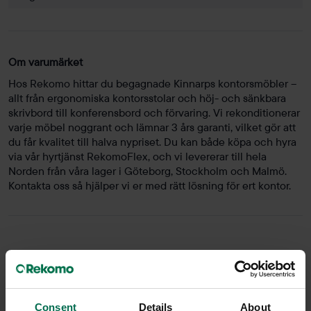
Om varumärket
Hos Rekomo hittar du begagnade Kinnarps kontorsmöbler –
allt från ergonomiska kontorsstolar och höj- och sänkbara
skrivbord till konferensbord och förvaring. Vi rekonditionerar
varje möbel noggrant och lämnar 3 års garanti, vilket gör att
du får kvalitet till halva nypriset. Du kan både köpa och hyra
via vår hyrtjänst RekomoFlex, och vi levererar till hela
Norden från våra lager i Göteborg, Stockholm och Malmö.
Kontakta oss så hjälper vi er med rätt lösning för ert kontor.
Barbord
Consent
Details
About