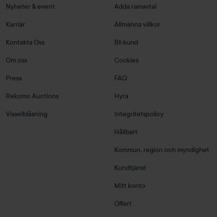
Nyheter & event
Adda ramavtal
Karriär
Allmänna villkor
Kontakta Oss
Bli kund
Om oss
Cookies
Press
FAQ
Rekomo Auctions
Hyra
Visselblåsning
Integritetspolicy
Hållbart
Kommun, region och myndighet
Kundtjänst
Mitt konto
Offert