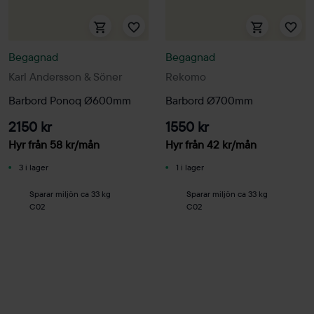
Begagnad
Begagnad
Karl Andersson & Söner
Rekomo
Barbord Ponoq Ø600mm
Barbord Ø700mm
2150 kr
1550 kr
Hyr från
58
kr
/mån
Hyr från
42
kr
/mån
3 i lager
1 i lager
Sparar miljön ca 33 kg
Sparar miljön ca 33 kg
C02
C02