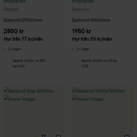
Begagnad
Begagnad
Pedrali
Rekomo
Barbord Ø900mm
Barbord Ø600mm
2850 kr
1950 kr
Hyr från
77
kr
/mån
Hyr från
53
kr
/mån
2 i lager
3 i lager
Sparar miljön ca 100
Sparar miljön ca 33 kg
kg C02
C02