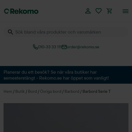
010-33 33 111
order@rekomo.se
Över 60.000 produkter
Planerar du ett besök? Se när våra butiker har
semesterstängt - Rekomo.se har öppet som vanligt!
Hem
/
Butik
/
Bord
/
Övriga bord
/
Barbord
/
Barbord Serie T