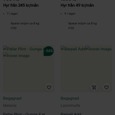
Hyr från
245
kr
/mån
Hyr från
49
kr
/mån
7 i lager
9 i lager
Sparar miljön ca 8 kg
Sparar miljön ca 8 kg
C02
C02
-54%
Begagnad
Begagnad
Materia
Lammhults
Pallar Plint - Gunga 4 st
Barpall Add