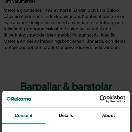
Om varumärket
Materia grundades 1992 av Kersti Sandin och Lars Bülow,
båda arkitekter och industridesigners. Kombinationen av en
nyskapande designfilosofi med användaren i centrum, och
fullständig kompromisslöshet i valen av material och
tillverkningsmetoder blev snabbt framgångsrik. Idag är
Materia en del av inredningskoncernen Kinnarps, och deras
möteskoncept och produkter används över hela världen.
Barpallar & barstolar
På Rekomo finns det ett stort utbud av både begagnade och
Consent
Details
About
nya barpallar och barstolar till bra priser. Vi har ett stort
sortiment i varierad stil, design, material och höjd från kända
varumärken som HAY, Johanson Design, Lammhults, Materia