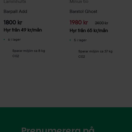
Lammhults
Minus tio
Barpall Add
Barstol Ghost
1800 kr
1980 kr
2400 kr
Hyr från
49
kr
/mån
Hyr från
65
kr
/mån
6 i lager
5 i lager
Sparar miljön ca 8 kg
Sparar miljön ca 37 kg
C02
C02
Prenumerera på