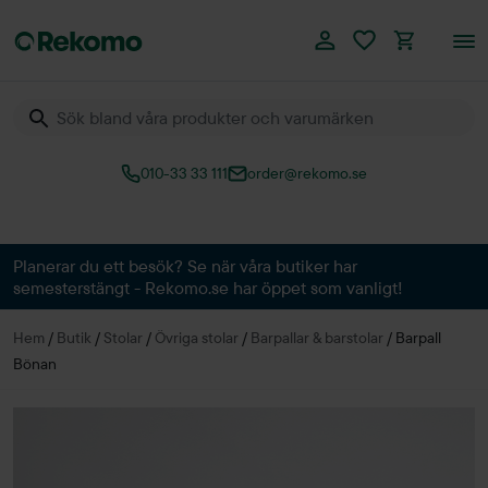
010-33 33 111
order@rekomo.se
Över 60.000 produkter
Planerar du ett besök? Se när våra butiker har
semesterstängt - Rekomo.se har öppet som vanligt!
Hem
/
Butik
/
Stolar
/
Övriga stolar
/
Barpallar & barstolar
/
Barpall
Bönan