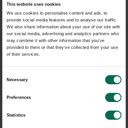
med flera. Utforska vårt sortiment av barstolar idag!
This website uses cookies
We use cookies to personalise content and ads, to
provide social media features and to analyse our traffic.
We also share information about your use of our site with
our social media, advertising and analytics partners who
may combine it with other information that you’ve
provided to them or that they’ve collected from your use
of their services.
Consent
Necessary
Selection
Begagnad
Begagnad
Lammhults
HAY
Preferences
Barpall Taburett
Barstol AAS32
950 kr
1300 kr
Statistics
Hyr från
26
kr
/mån
Hyr från
35
kr
/mån