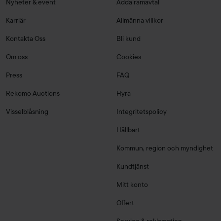
Nyheter & event
Adda ramavtal
Karriär
Allmänna villkor
Kontakta Oss
Bli kund
Om oss
Cookies
Press
FAQ
Rekomo Auctions
Hyra
Visselblåsning
Integritetspolicy
Hållbart
Kommun, region och myndighet
Kundtjänst
Mitt konto
Offert
Service & reklamation