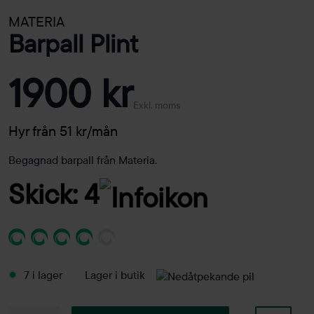
MATERIA
Barpall Plint
1900 kr
Exkl. moms
Hyr från 51 kr/mån
Begagnad barpall från Materia.
Skick: 4
7 i lager
Lager i butik