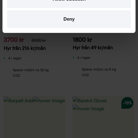
Begagnad
Begagnad
Materia
Lammhults
Deny
Pallar Plint - Gunga 4 st
Barpall Add
3700 kr
1800 kr
8000 kr
Hyr från
49
kr
/mån
Hyr från
216
kr
/mån
6 i lager
4 i lager
Sparar miljön ca 8 kg
Sparar miljön ca 32 kg
C02
C02
-18%