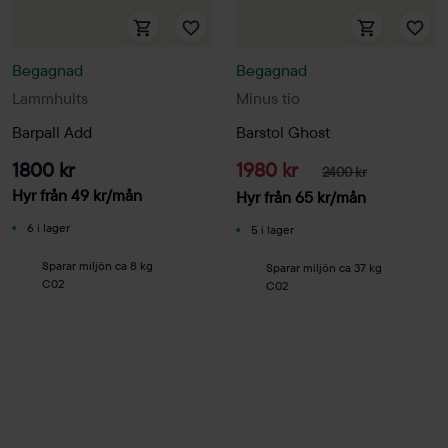
Begagnad
Begagnad
Lammhults
Minus tio
Barpall Add
Barstol Ghost
1800 kr
1980 kr
2400 kr
Hyr från
49
kr
/mån
Hyr från
65
kr
/mån
6 i lager
5 i lager
Sparar miljön ca 8 kg
Sparar miljön ca 37 kg
C02
C02