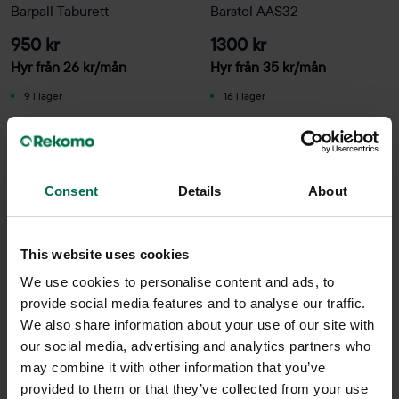
Barpall Taburett
Barstol AAS32
950 kr
1300 kr
Hyr från
26
kr
/mån
Hyr från
35
kr
/mån
9 i lager
16 i lager
Sparar miljön ca 8 kg
Sparar miljön ca 37 kg
C02
C02
Consent
Details
About
This website uses cookies
We use cookies to personalise content and ads, to
provide social media features and to analyse our traffic.
We also share information about your use of our site with
our social media, advertising and analytics partners who
may combine it with other information that you’ve
Begagnad
Begagnad
provided to them or that they’ve collected from your use