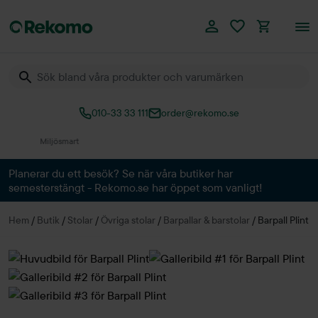
010-33 33 111
order@rekomo.se
Över 60.000 produkter
Planerar du ett besök? Se när våra butiker har
semesterstängt - Rekomo.se har öppet som vanligt!
Hem
/
Butik
/
Stolar
/
Övriga stolar
/
Barpallar & barstolar
/
Barpall Plint