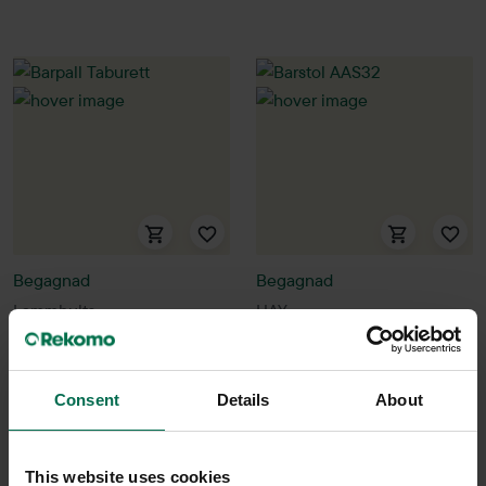
Begagnad
Begagnad
Lammhults
HAY
Barpall Taburett
Barstol AAS32
950 kr
1300 kr
Consent
Details
About
Hyr från
26
kr
/mån
Hyr från
35
kr
/mån
9 i lager
16 i lager
This website uses cookies