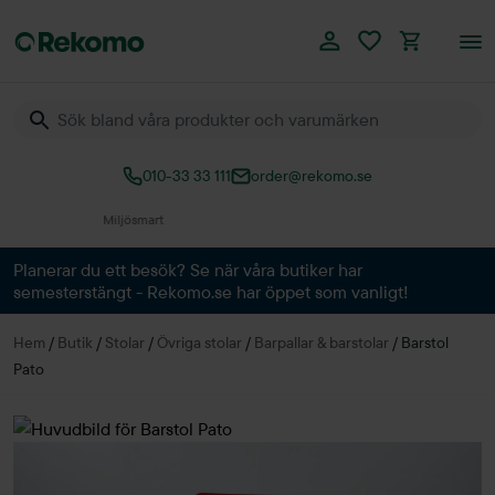
010-33 33 111
order@rekomo.se
Över 60.000 produkter
Planerar du ett besök? Se när våra butiker har
semesterstängt - Rekomo.se har öppet som vanligt!
Hem
/
Butik
/
Stolar
/
Övriga stolar
/
Barpallar & barstolar
/
Barstol
Pato