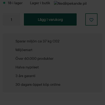
18 i lager
Lager i butik
Barstol
Lägg i varukorg
Pato
mängd
Sparar miljön ca 37 kg C02
Miljösmart
Över 60.000 produkter
Halva nypriset
3 års garanti
30 dagars öppet köp online