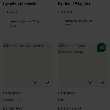
Hyr från
49
kr
/mån
Hyr från
216
kr
/mån
6 i lager
4 i lager
Sparar miljön ca 8 kg
Sparar miljön ca 32 kg
C02
C02
-18%
Begagnad
Begagnad
Lammhults
Minus tio
Barpall Add
Barstol Ghost