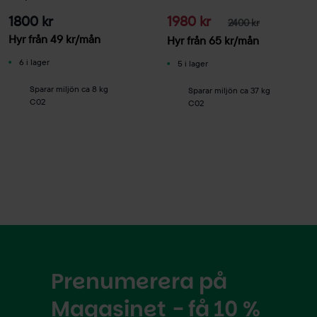
1800 kr
1980 kr
2400 kr
Hyr från
49
kr
/mån
Hyr från
65
kr
/mån
6 i lager
5 i lager
Sparar miljön ca 8 kg
Sparar miljön ca 37 kg
C02
C02
Prenumerera på
Magasinet - få 10 %