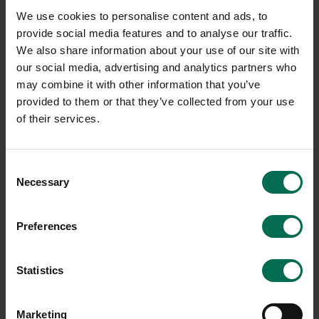
Sparar miljön ca 8 kg
Sparar miljön ca 37 kg
We use cookies to personalise content and ads, to
C02
C02
provide social media features and to analyse our traffic.
We also share information about your use of our site with
our social media, advertising and analytics partners who
may combine it with other information that you’ve
provided to them or that they’ve collected from your use
of their services.
Consent
Necessary
Selection
Begagnad
Begagnad
Preferences
Fredericia
Lammhults
Barpall Pioneer stool
Barpall Add
Statistics
9084 kr
1800 kr
Hyr från
245
kr
/mån
Hyr från
49
kr
/mån
Marketing