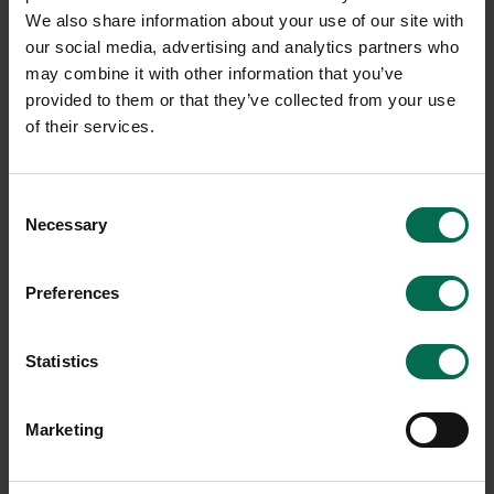
We also share information about your use of our site with
our social media, advertising and analytics partners who
may combine it with other information that you’ve
provided to them or that they’ve collected from your use
of their services.
Consent
Begagnad
Begagnad
Necessary
Selection
deNona
Skandiform
Fåtölj Aston 03 Metal
Fåtölj Papa F276
Preferences
3550 kr
6350 kr
Hyr från
96
kr
/mån
Hyr från
171
kr
/mån
Statistics
2 i lager
4 i lager
Marketing
Sparar miljön ca 59 kg
Sparar miljön ca 59 kg
C02
C02