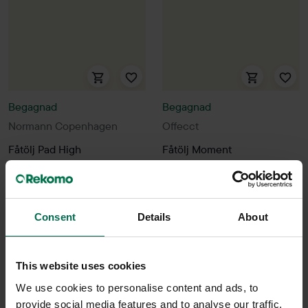
Begagnad
Begagnad
Normann Copenhagen
Offecct
Fåtölj Pad High
Fåtölj Moment
8650 kr
4490 kr
5600 kr
Hyr från
234
kr
/mån
Hyr från
151
kr
/mån
1 i lager
19 i lager
Consent
Details
About
Sparar miljön ca 59 kg
Sparar miljön ca 59 kg
C02
C02
This website uses cookies
We use cookies to personalise content and ads, to
provide social media features and to analyse our traffic.