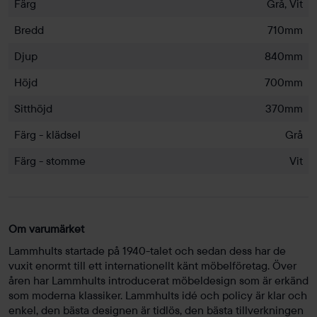
Färg
Grå, Vit
Bredd
710mm
Djup
840mm
Höjd
700mm
Sitthöjd
370mm
Färg - klädsel
Grå
Färg - stomme
Vit
Om varumärket
Lammhults startade på 1940-talet och sedan dess har de
vuxit enormt till ett internationellt känt möbelföretag. Över
åren har Lammhults introducerat möbeldesign som är erkänd
som moderna klassiker. Lammhults idé och policy är klar och
enkel, den bästa designen är tidlös, den bästa tillverkningen