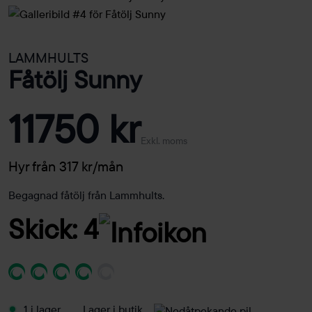
LAMMHULTS
Fåtölj Sunny
11750 kr
Exkl. moms
Hyr från 317 kr/mån
Begagnad fåtölj från Lammhults.
Skick: 4
1 i lager
Lager i butik