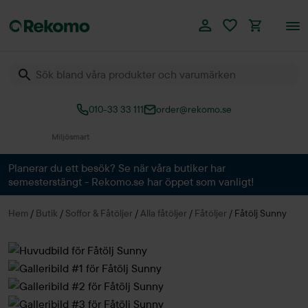
010-33 33 111
order@rekomo.se
Över 60.000 produkter
Planerar du ett besök? Se när våra butiker har
semesterstängt - Rekomo.se har öppet som vanligt!
Hem
/
Butik
/
Soffor & Fåtöljer
/
Alla fåtöljer
/
Fåtöljer
/
Fåtölj Sunny