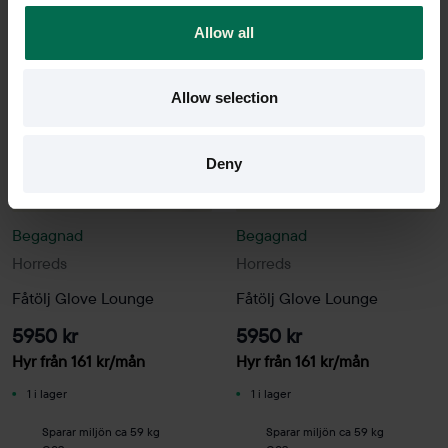
Allow all
Allow selection
Deny
Begagnad
Begagnad
Horreds
Horreds
Fåtölj Glove Lounge
Fåtölj Glove Lounge
5950 kr
5950 kr
Hyr från
161
kr
/mån
Hyr från
161
kr
/mån
1 i lager
1 i lager
Sparar miljön ca 59 kg
Sparar miljön ca 59 kg