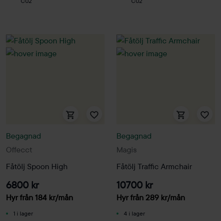
C02
C02
Begagnad
Begagnad
Offecct
Magis
Fåtölj Spoon High
Fåtölj Traffic Armchair
6800 kr
10700 kr
Hyr från
184
kr
/mån
Hyr från
289
kr
/mån
1 i lager
4 i lager