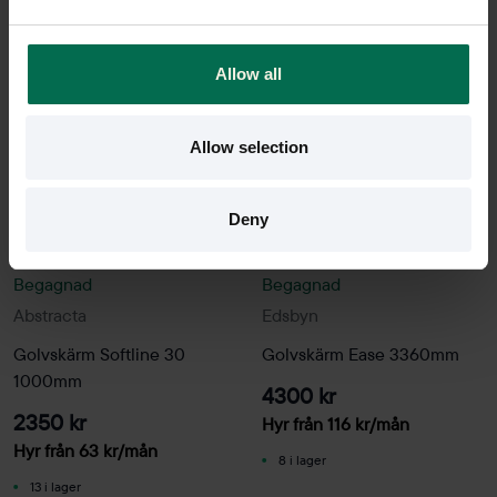
Allow all
Allow selection
Deny
Begagnad
Begagnad
Abstracta
Edsbyn
Golvskärm Softline 30
Golvskärm Ease 3360mm
1000mm
4300 kr
2350 kr
Hyr från
116
kr
/mån
Hyr från
63
kr
/mån
8 i lager
13 i lager