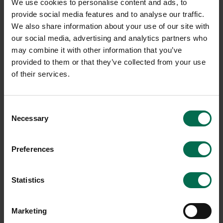
We use cookies to personalise content and ads, to
provide social media features and to analyse our traffic.
We also share information about your use of our site with
our social media, advertising and analytics partners who
may combine it with other information that you’ve
provided to them or that they’ve collected from your use
of their services.
Begagnad
Begagnad
Consent
Abstracta
Abstracta
Necessary
Selection
Golvskärm Softline 30
Golvskärm Softline 50
1000mm
1200mm
Preferences
2350 kr
2050 kr
Hyr från
63
kr
/mån
Hyr från
55
kr
/mån
Statistics
13 i lager
4 i lager
Sparar miljön ca 94 kg
Sparar miljön ca 94 kg
Marketing
C02
C02