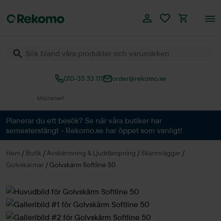
010-33 33 111
order@rekomo.se
Över 60.000 produkter
Planerar du ett besök? Se när våra butiker har
semesterstängt - Rekomo.se har öppet som vanligt!
Hem
/
Butik
/
Avskärmning & Ljuddämpning
/
Skärmväggar
/
Golvskärmar
/
Golvskärm Softline 50