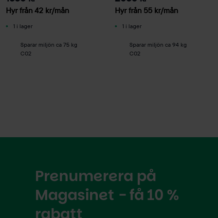
Hyr från
42
kr
/mån
Hyr från
55
kr
/mån
1 i lager
1 i lager
Sparar miljön ca 75 kg
Sparar miljön ca 94 kg
C02
C02
Prenumerera på
Magasinet - få 10 %
rabatt