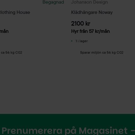
Begagnad
Johanson Design
lothing House
Klädhängare Noway
2100 kr
/mån
Hyr från
57
kr
/mån
1 i lager
n ca 56 kg C02
Sparar miljön ca 56 kg C02
Prenumerera på Magasinet - 