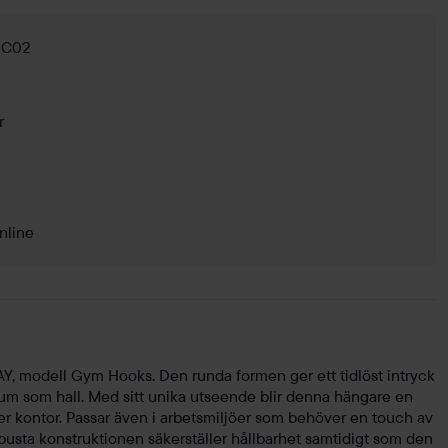
g C02
r
nline
, modell Gym Hooks. Den runda formen ger ett tidlöst intryck
rum som hall. Med sitt unika utseende blir denna hängare en
ller kontor. Passar även i arbetsmiljöer som behöver en touch av
obusta konstruktionen säkerställer hållbarhet samtidigt som den