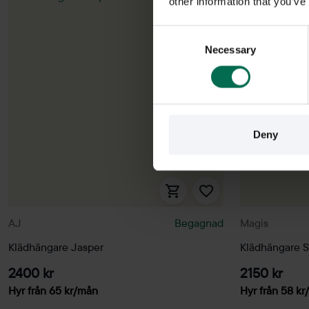
other information that you’ve
Consent
Necessary
Selection
Deny
AJ
Begagnad
Magis
Klädhängare Jasper
Klädhängare 
2400 kr
2150 kr
Hyr från
65
kr
/mån
Hyr från
58
kr