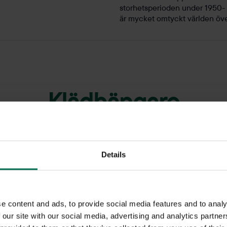
storhetsperioden under 1950-
är mycket omtyckt världen öve
Klädhängare
varumärken som HAY, Muuto, Swedese, Kinnarps, IKEA med flera.
klädkrokar till ditt hem så har du hittat rätt.
Details
e content and ads, to provide social media features and to analy
 our site with our social media, advertising and analytics partn