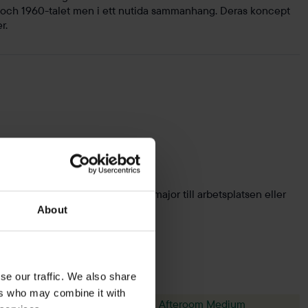
 och 1960-talet men i ett nutida sammanhang. Deras koncept
r.
 Oavsett om det är en tamburmajor till arbetsplatsen eller
About
se our traffic. We also share
ers who may combine it with