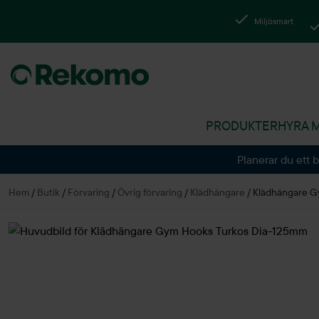
Miljösmart
PRODUKTER
HYRA 
Planerar du ett 
Hem
/
Butik
/
Förvaring
/
Övrig förvaring
/
Klädhängare
/
Klädhängare G