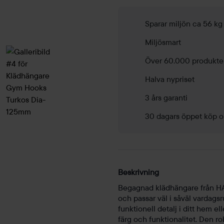
Turkos
Dia-
Sparar miljön ca 56 k
125mm
Miljösmart
mängd
Över 60.000 produkte
Halva nypriset
3 års garanti
30 dagars öppet köp o
Beskrivning
Begagnad klädhängare från HAY
och passar väl i såväl vardags
funktionell detalj i ditt hem e
färg och funktionalitet. Den r