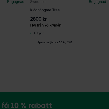
Begagnad
Swedese
Begagnad
Klädhängare Tree
2800 kr
Hyr från
76
kr
/mån
1 i lager
Sparar miljön ca 56 kg C02
få 10 % rabatt