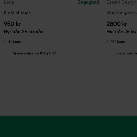
Loca
Begagnad
Essem Design
Kroklist Knax
Klädhängare C
950 kr
2800 kr
Hyr från
26
kr
/mån
Hyr från
76
kr
6 i lager
10 i lager
Sparar miljön ca 10 kg C02
Sparar miljö