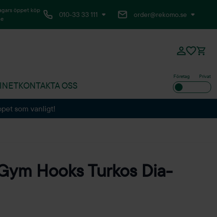
agars öppet köp
010-33 33 111
order@rekomo.se
ne
Företag
Privat
INET
KONTAKTA OSS
ppet som vanligt!
Gym Hooks Turkos Dia-