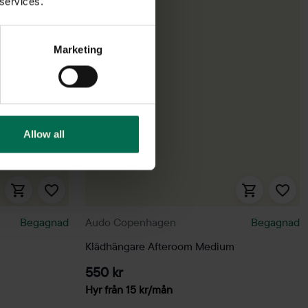
 services.
Marketing
Allow all
Begagnad
Audo Copenhagen
Begagnad
Klädhängare Afteroom Medium
550 kr
Hyr från
15
kr
/mån