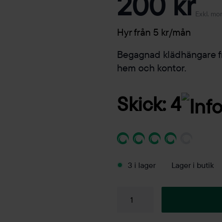
200 kr
Exkl. mo
Hyr från 5 kr/mån
Begagnad klädhängare fr
hem och kontor.
Skick: 4
3 i lager
Lager i butik
Klädhängare
Gym
Hooks