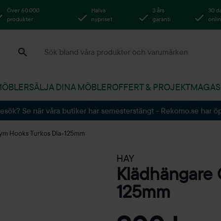
Över 60.000
Halva
3 års
30 d
produkter
nypriset
garanti
onli
MÖBLER
SÄLJA DINA MÖBLER
OFFERT & PROJEKT
MAGAS
besök? Se när våra butiker har semesterstängt - Rekomo.se har ö
ym Hooks Turkos Dia-125mm
HAY
Klädhängare 
125mm