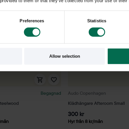
 provided to them or that they’ve collected from your use of their
Preferences
Statistics
Allow selection
Begagnad
Audo Copenhagen
Steelwood
Klädhängare Afteroom Small
300 kr
/mån
Hyr från
8
kr
/mån