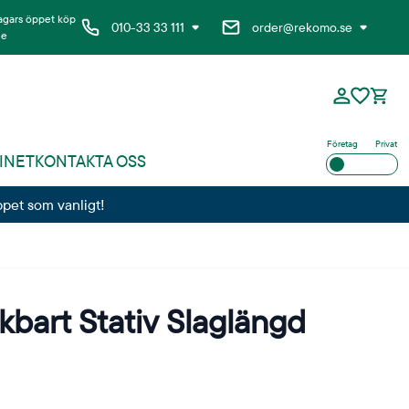
agars öppet köp
010-33 33 111
order@rekomo.se
ne
Företag
Privat
INET
KONTAKTA OSS
ppet som vanligt!
bart Stativ Slaglängd