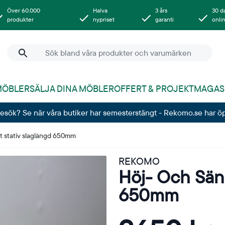
Över 60.000
Halva
3 års
30 d
produkter
nypriset
garanti
onli
MÖBLER
SÄLJA DINA MÖBLER
OFFERT & PROJEKT
MAGAS
besök? Se när våra butiker har semesterstängt - Rekomo.se har ö
t stativ slaglängd 650mm
REKOMO
Höj- Och Sänk
650mm