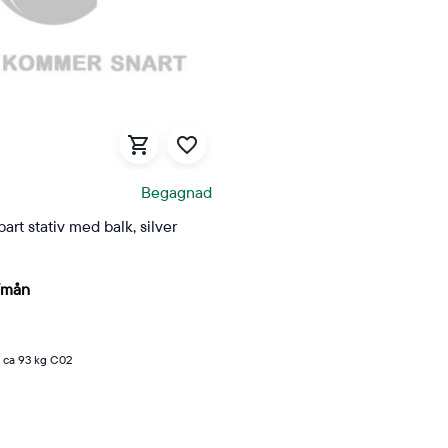
Begagnad
art stativ med balk, silver
/mån
n ca 93 kg C02