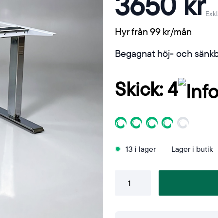
3650 kr
Exk
Hyr från 99 kr/mån
Begagnat höj- och sänkba
Skick: 4
13 i lager
Lager i butik
Höj-
och
sänkbart
stativ