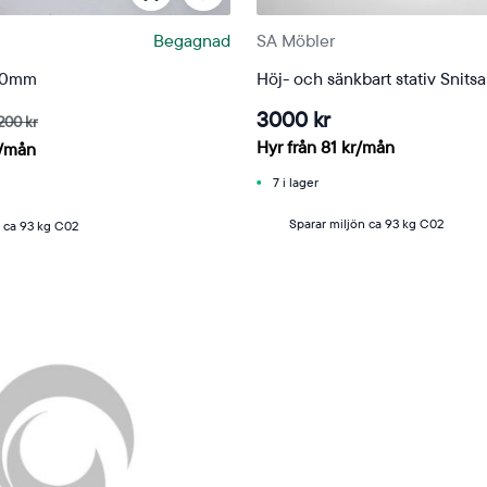
Begagnad
SA Möbler
00mm
Höj- och sänkbart stativ Snitsa
3000 kr
200 kr
Hyr från
81
kr
/mån
/mån
7 i lager
Sparar miljön ca 93 kg C02
n ca 93 kg C02