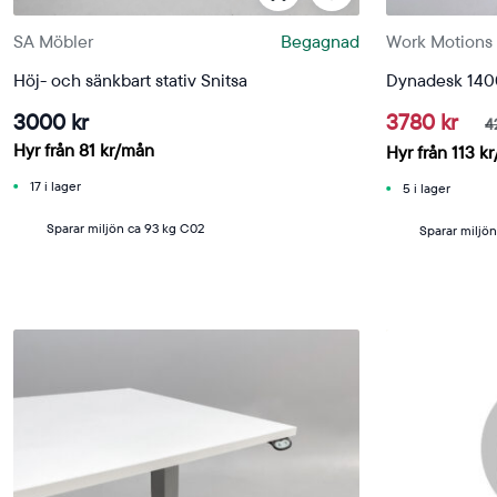
SA Möbler
Begagnad
Work Motions
Höj- och sänkbart stativ Snitsa
Dynadesk 14
3000 kr
3780 kr
4
Hyr från
81
kr
/mån
Hyr från
113
kr
17 i lager
5 i lager
Sparar miljön ca 93 kg C02
Sparar miljö