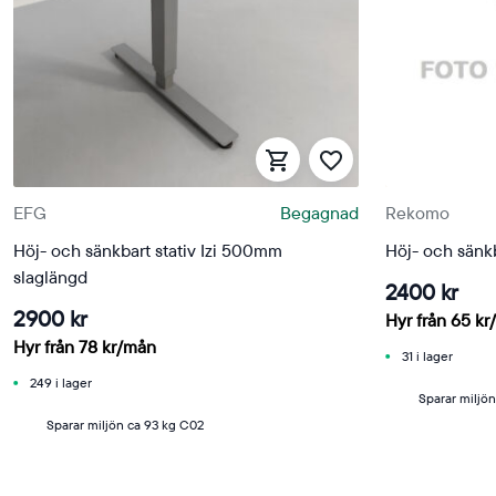
EFG
Begagnad
Rekomo
Höj- och sänkbart stativ Izi 500mm
Höj- och sänkb
slaglängd
2400 kr
2900 kr
Hyr från
65
kr
Hyr från
78
kr
/mån
31 i lager
249 i lager
Sparar miljö
Sparar miljön ca 93 kg C02