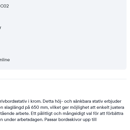
g C02
r
nline
ivbordsstativ i krom. Detta höj- och sänkbara stativ erbjuder
n slaglängd på 650 mm, vilket ger möjlighet att enkelt justera
ående arbete. Ett pålitligt och mångsidigt val för att förbättra
n under arbetsdagen. Passar bordsskivor upp till