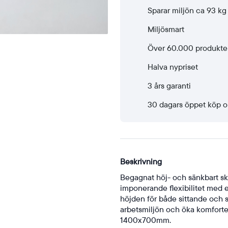
slaglängd
Sparar miljön ca 93 k
650mm
Miljösmart
mängd
Över 60.000 produkte
Halva nypriset
3 års garanti
30 dagars öppet köp o
Beskrivning
Begagnat höj- och sänkbart skr
imponerande flexibilitet med e
höjden för både sittande och st
arbetsmiljön och öka komforte
1400x700mm.