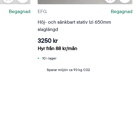
Begagnad
EFG
Begagnad
Höj- och sänkbart stativ Izi 650mm
slaglängd
3250 kr
Hyr från
88
kr
/mån
10 i lager
Sparar miljön ca 93 kg C02