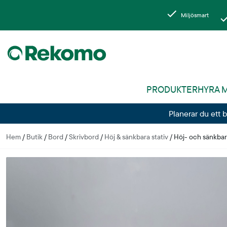
Miljösmart
PRODUKTER
HYRA 
Planerar du ett 
Hem
/
Butik
/
Bord
/
Skrivbord
/
Höj & sänkbara stativ
/
Höj- och sänkbar