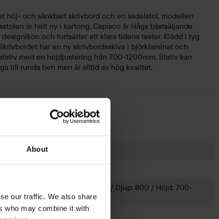
 höj- och sänkbart skrivbord och en sadelstol, modellen
stolen är helt ny i kartong. Capisco är Hågs bästsäljande
designikon och fortsätter att klara tidens tester. Klädd i tyg
. Skrivbordet har en ny skrivbordsskiva i björklaminat och
lt stativ med en höjdjustering från 700-1200mm. Stativ kan
ga till runda ben men är alltid av hög kvalitet.
HÅG
About
Capisco 8106
Björk, Svart
Bredd: 1200mm / Djup: 800 / Höjd: 700-
se our traffic. We also share
1200mm
ers who may combine it with
Björk