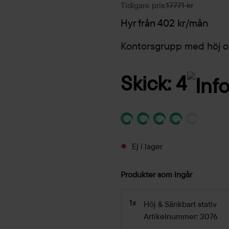
Tidigare pris:
17771 kr
Hyr från 402 kr/mån
Kontorsgrupp med höj oc
Skick: 4
Ej i lager
Produkter som ingår
1x
Höj & Sänkbart stativ
Artikelnummer: 3076