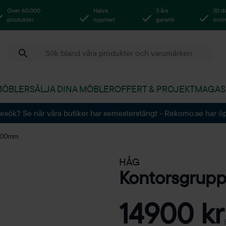
Över 60.000
Halva
3 års
30 d
produkter
nypriset
garanti
onli
MÖBLER
SÄLJA DINA MÖBLER
OFFERT & PROJEKT
MAGAS
besök? Se när våra butiker har semesterstängt - Rekomo.se har ö
1600mm
HÅG
Kontorsgrup
14900 kr