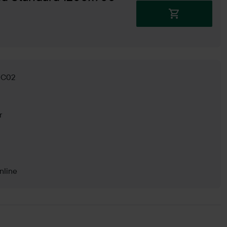
g C02
r
nline