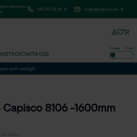
agars öppet köp
010-33 33 111
order@rekomo.se
ne
Företag
Privat
INET
KONTAKTA OSS
ppet som vanligt!
p Capisco 8106 -1600mm
Exkl. moms