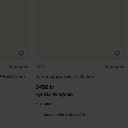
Begagnad
IKEA
Begagnad
t 1200x600mm
Kontorsgrupp Galant/ Markus
3450 kr
Hyr från
93
kr
/mån
1 i lager
Sparar miljön ca 221 kg C02