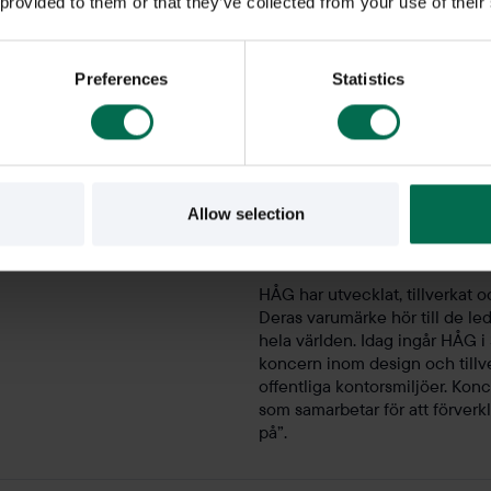
 provided to them or that they’ve collected from your use of their
Färg - stativ
Sitthöjd
Preferences
Statistics
Färg - klädsel
Färg - underrede
Allow selection
Om varumärket
HÅG har utvecklat, tillverkat
Deras varumärke hör till de le
hela världen. Idag ingår HÅG 
koncern inom design och tillve
offentliga kontorsmiljöer. K
som samarbetar för att förverkli
på”.