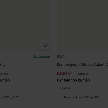
Begagnad
IKEA
Sayl
Kontorsgrupp Allstar/ Galan
5100 kr
520 kr
6150 kr
r
/mån
Hyr från
166
kr
/mån
1 i lager
n ca 222 kg C02
Sparar miljön ca 221 kg C02