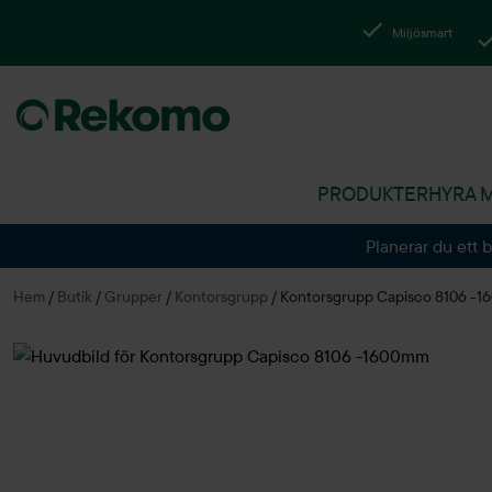
Miljösmart
PRODUKTER
HYRA 
Planerar du ett 
Hem
/
Butik
/
Grupper
/
Kontorsgrupp
/
Kontorsgrupp Capisco 8106 -