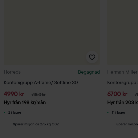
Horreds
Begagnad
Herman Miller
Kontorsgrupp A-frame/ Softline 30
Kontorsgrupp 
4990 kr
6700 kr
7350 kr
7
Hyr från
198
kr
/mån
Hyr från
203
k
2 i lager
11 i lager
Sparar miljön ca 275 kg C02
Sparar miljö