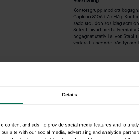
Beskrivning
Kontorsgrupp med ett begagnat
Capisco 8106 från Håg. Kontors
sadelstol, den ses idag som en 
Select i svart med silverstativ
begagnat stativ i silver. Stabi
variera i utseende från fyrkanti
Specifikation
Varumärke
Details
Modell
Färg
Bord
e content and ads, to provide social media features and to analy
 our site with our social media, advertising and analytics partn
Färg - bordsskiva