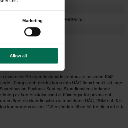
 services.
Silver
470-655mm, 570-810mm
Marketing
Svart
Silver
Allow all
 och marknadsfört egendesignade kontorsstolar sedan 1943.
dande i Europa och produkterna från HÅG finns i praktiskt taget
i Scandinavian Business Seating, Skandinaviens ledande
rkning av kontorsstolar samt sittlösningar för privata och
oncernen äger de skandinaviska varumärkena HÅG, RBM och RH
ga koncernens vision: ”Göra världen till en bättre plats att sitta