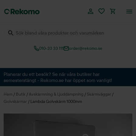
010-33 33 111
order@rekomo.se
Över 60.000 produkter
Planerar du ett besök? Se när våra butiker har
semesterstängt - Rekomo.se har öppet som vanligt!
Hem
/
Butik
/
Avskärmning & Ljuddämpning
/
Skärmväggar
/
Golvskärmar
/
Lambda Golvskärm 1000mm