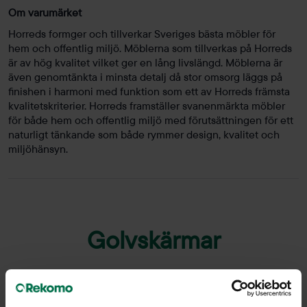
Om varumärket
Horreds formger och tillverkar Sveriges bästa möbler för
hem och offentlig miljö. Möblerna som tillverkas på Horreds
är av hög kvalitet vilket ger en lång livslängd. Möblerna är
även genomtänkta i minsta detalj då stor omsorg läggs på
finishen i harmoni med funktion som ett av Horreds främsta
kvalitetskriterier. Horreds framställer svanenmärkta möbler
för både hem och offentlig miljö med förutsättningen för ett
naturligt tänkande som både rymmer design, kvalitet och
miljöhänsyn.
Golvskärmar
Golvskärmar är en avgörande del av vår lösning för att skapa