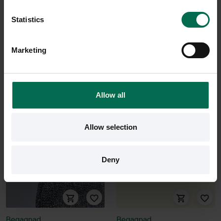
1200mm
2600 kr
Statistics
2150 kr
Hyr från
70
kr
/mån
Hyr från
58
kr
/mån
1 i lager
Marketing
4 i lager
Sparar miljön ca 75 kg
C02
Sparar miljön ca 94 kg
C02
Allow all
Allow selection
Deny
Begagnad
Begagnad