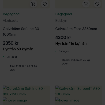
Begagnad
Begagnad
Abstracta
Edsbyn
Golvskärm Softline 30
Golvskärm Ease 3360mm
1000mm
4300 kr
2350 kr
Hyr från
116
kr
/mån
Hyr från
63
kr
/mån
8 i lager
13 i lager
Sparar miljön ca 75 kg
C02
Sparar miljön ca 75 kg
C02