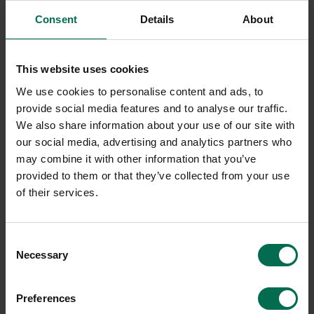
ett lugnare och mer koncentrerat arbetsklimat i en modern
och livlig kontorsmiljö. Dessa skärmar hjälper till att dämpa
Consent
Details
About
ljudnivåerna, vilket bidrar till att bibehålla medarbetarnas
koncentration under längre perioder. Dessutom kan ni själva
välja design för att passa er arbetsplats optimalt.
This website uses cookies
We use cookies to personalise content and ads, to
provide social media features and to analyse our traffic.
We also share information about your use of our site with
our social media, advertising and analytics partners who
may combine it with other information that you’ve
provided to them or that they’ve collected from your use
of their services.
Consent
Necessary
Selection
Begagnad
Begagnad
Abstracta
Abstracta
Preferences
Golvskärm Softline 30
Golvskärm dB 800mm