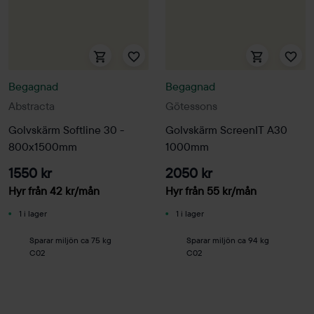
Begagnad
Begagnad
Abstracta
Götessons
Golvskärm Softline 30 -
Golvskärm ScreenIT A30
800x1500mm
1000mm
1550 kr
2050 kr
Hyr från
42
kr
/mån
Hyr från
55
kr
/mån
1 i lager
1 i lager
Sparar miljön ca 75 kg
Sparar miljön ca 94 kg
C02
C02