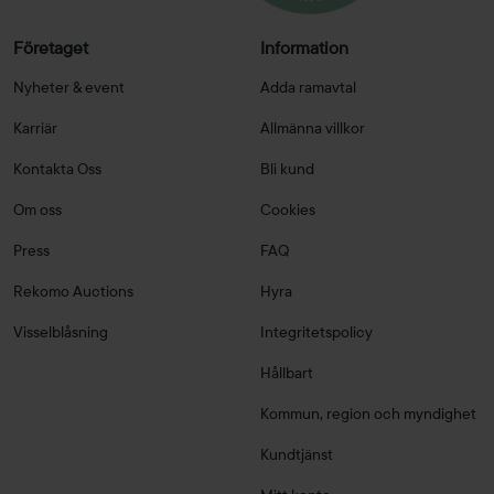
Företaget
Information
Nyheter & event
Adda ramavtal
Karriär
Allmänna villkor
Kontakta Oss
Bli kund
Om oss
Cookies
Press
FAQ
Rekomo Auctions
Hyra
Visselblåsning
Integritetspolicy
Hållbart
Kommun, region och myndighet
Kundtjänst