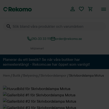
010-33 33 111
order@rekomo.se
Planerar du ett besök? Se när våra butiker har
semesterstängt - Rekomo.se har öppet som vanligt!
Hem
/
Butik
/
Belysning
/
Skrivbordslampor
/
Skrivbordslampa Motus