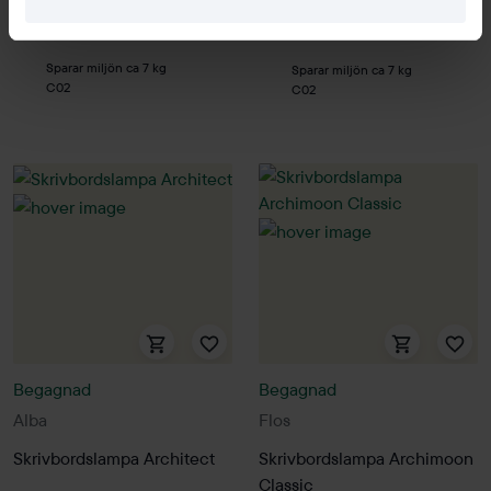
7 i lager
16 i lager
Sparar miljön ca 7 kg
Sparar miljön ca 7 kg
C02
C02
Begagnad
Begagnad
Alba
Flos
Skrivbordslampa Architect
Skrivbordslampa Archimoon
Classic