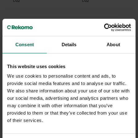
C02
C02
Consent
Details
About
This website uses cookies
We use cookies to personalise content and ads, to
provide social media features and to analyse our traffic.
Begagnad
Begagnad
We also share information about your use of our site with
Luxo
Luxo
our social media, advertising and analytics partners who
Skrivbordslampa Motus
Skrivbordslampa Motus
may combine it with other information that you’ve
provided to them or that they’ve collected from your use
1600 kr
1600 kr
of their services.
Hyr från
43
kr
/mån
Hyr från
43
kr
/mån
24 i lager
2 i lager