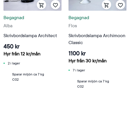
Begagnad
Begagnad
Alba
Flos
Skrivbordslampa Architect
Skrivbordslampa Archimoon
Classic
450 kr
1100 kr
Hyr från
12
kr
/mån
Hyr från
30
kr
/mån
2 i lager
7 i lager
Sparar miljön ca 7 kg
C02
Sparar miljön ca 7 kg
C02