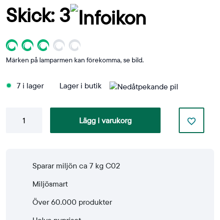
Skick: 3
Märken på lamparmen kan förekomma, se bild.
7 i lager
Lager i butik
Skrivbordslampa
Lägg i varukorg
Motus
mängd
Sparar miljön ca 7 kg C02
Miljösmart
Över 60.000 produkter
Halva nypriset