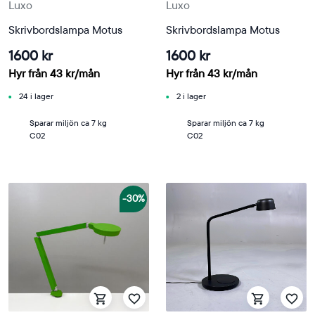
Luxo
Luxo
Skrivbordslampa Motus
Skrivbordslampa Motus
1600 kr
1600 kr
Hyr från
43
kr
/mån
Hyr från
43
kr
/mån
24 i lager
2 i lager
Sparar miljön ca 7 kg
Sparar miljön ca 7 kg
C02
C02
-30%