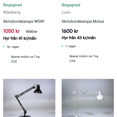
Begagnad
Begagnad
Wästberg
Luxo
Skrivbordslampa W081
Skrivbordslampa Motus
1050 kr
1600 kr
1500 kr
Hyr från
43
kr
/mån
Hyr från
41
kr
/mån
1 i lager
16 i lager
Sparar miljön ca 7 kg
Sparar miljön ca 7 kg
C02
C02