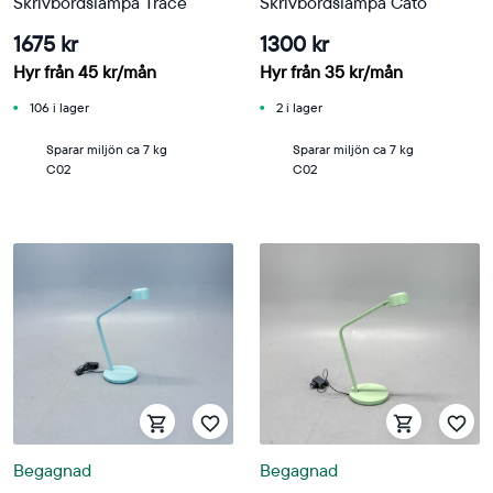
Skrivbordslampa Trace
Skrivbordslampa Cato
1675 kr
1300 kr
Hyr från
45
kr
/mån
Hyr från
35
kr
/mån
106 i lager
2 i lager
Sparar miljön ca 7 kg
Sparar miljön ca 7 kg
C02
C02
Begagnad
Begagnad