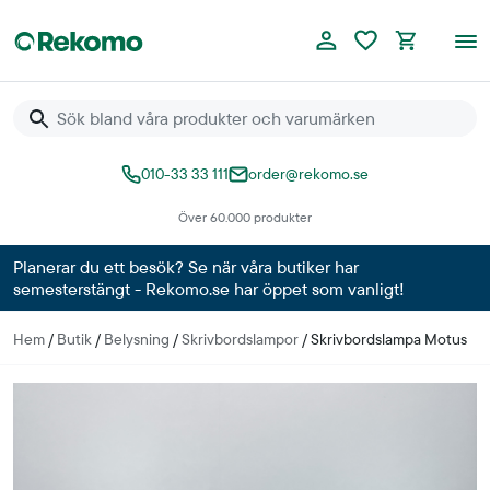
010-33 33 111
order@rekomo.se
Över 60.000 produkter
Planerar du ett besök? Se när våra butiker har
semesterstängt - Rekomo.se har öppet som vanligt!
Hem
/
Butik
/
Belysning
/
Skrivbordslampor
/
Skrivbordslampa Motus