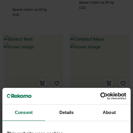
Sparar miljön ca 29 kg
C02
Sparar miljön ca 33 kg
C02
Begagnad
Begagnad
Crassevig
Siesta
Consent
Details
About
Barstol Nett
Caféstol Maya
1100 kr
850 kr
Hyr från
30
kr
/mån
Hyr från
23
kr
/mån