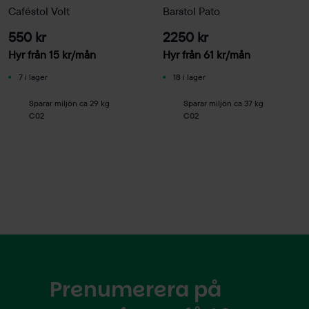
Caféstol Volt
Barstol Pato
550 kr
2250 kr
Hyr från
15
kr
/mån
Hyr från
61
kr
/mån
7 i lager
18 i lager
Sparar miljön ca 29 kg
Sparar miljön ca 37 kg
C02
C02
Prenumerera på