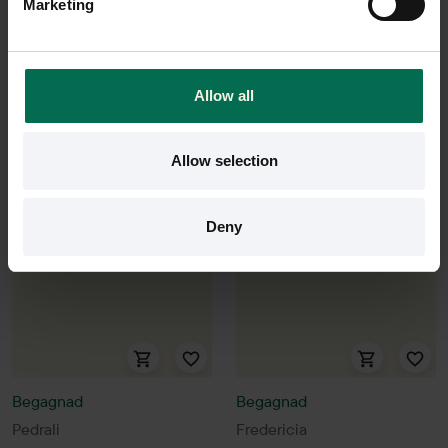
Marketing
850 kr
1100 kr
Hyr från
23
kr
/mån
Hyr från
30
kr
/mån
4 i lager
2 i lager
Allow all
Sparar miljön ca 29 kg
Sparar miljön ca 37 kg
C02
C02
Allow selection
Deny
Begagnad
Begagnad
Pedrali
Fredericia