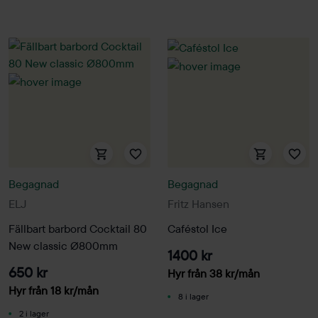
Begagnad
Begagnad
ELJ
Fritz Hansen
Fällbart barbord Cocktail 80
Caféstol Ice
New classic Ø800mm
1400 kr
650 kr
Hyr från
38
kr
/mån
Hyr från
18
kr
/mån
8 i lager
2 i lager