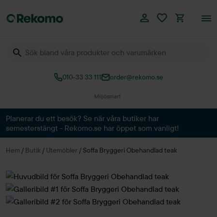
010-33 33 111
order@rekomo.se
Planerar du ett besök? Se när våra butiker har
semesterstängt - Rekomo.se har öppet som vanligt!
Hem
/
Butik
/
Utemöbler
/
Soffa Bryggeri Obehandlad teak