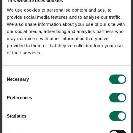
This website uses cookies
We use cookies to personalise content and ads, to
6 i lager
7 i lager
provide social media features and to analyse our traffic.
Sparar miljön ca 37 kg
Sparar miljön ca 29 kg
We also share information about your use of our site with
C02
C02
our social media, advertising and analytics partners who
may combine it with other information that you’ve
provided to them or that they’ve collected from your use
of their services.
Consent
Necessary
Selection
Preferences
Begagnad
Begagnad
Siesta
Crassevig
Statistics
Caféstol Maya
Barstol Nett