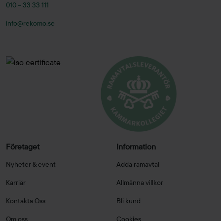
010 – 33 33 111
info@rekomo.se
Företaget
Information
Nyheter & event
Adda ramavtal
Karriär
Allmänna villkor
Kontakta Oss
Bli kund
Om oss
Cookies