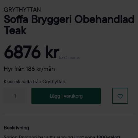
GRYTHYTTAN
Soffa Bryggeri Obehandlad
Teak
6876 kr
Exkl. moms
Hyr från 186 kr/mån
Klassisk soffa från Grythyttan.
Soffa
Lägg i varukorg
Bryggeri
Obehandlad
teak
mängd
Beskrivning
Serien Bryggeri har sitt ursprung i det sena 1800-talets