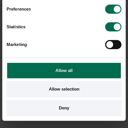
Preferences
Statistics
Marketing
Begagnad
Begagnad
Crassevig
Siesta
Barstol Nett
Caféstol Maya
Allow all
1100 kr
850 kr
Hyr från
30
kr
/mån
Hyr från
23
kr
/mån
Allow selection
6 i lager
7 i lager
Sparar miljön ca 37 kg
Sparar miljön ca 29 kg
Deny
C02
C02