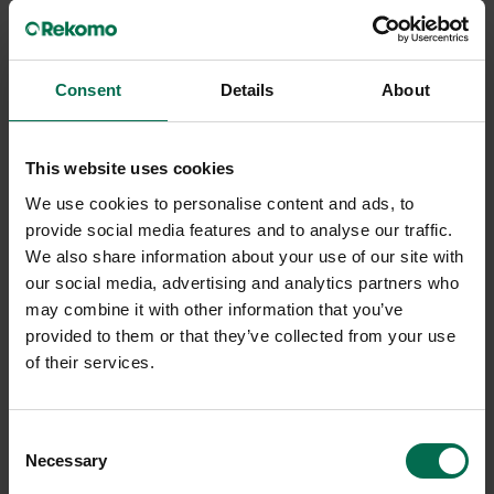
Consent
Details
About
Begagnad
Begagnad
ELJ
Fritz Hansen
This website uses cookies
Fällbart barbord Cocktail 80
Caféstol Ice
We use cookies to personalise content and ads, to
New classic Ø800mm
provide social media features and to analyse our traffic.
1400 kr
We also share information about your use of our site with
650 kr
Hyr från
38
kr
/mån
our social media, advertising and analytics partners who
Hyr från
18
kr
/mån
8 i lager
may combine it with other information that you’ve
2 i lager
provided to them or that they’ve collected from your use
Sparar miljön ca 29 kg
C02
of their services.
Sparar miljön ca 33 kg
C02
Consent
Necessary
Selection