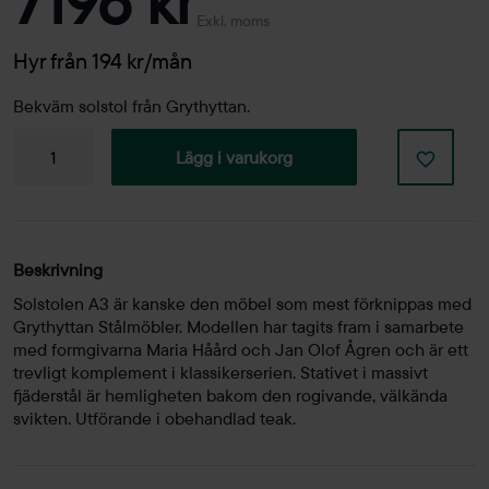
7196 kr
Exkl. moms
Hyr från 194 kr/mån
Bekväm solstol från Grythyttan.
Solstol
Lägg i varukorg
A3
Obehandlad
teak
mängd
Beskrivning
Solstolen A3 är kanske den möbel som mest förknippas med
Grythyttan Stålmöbler. Modellen har tagits fram i samarbete
med formgivarna Maria Håård och Jan Olof Ågren och är ett
trevligt komplement i klassikerserien. Stativet i massivt
fjäderstål är hemligheten bakom den rogivande, välkända
svikten. Utförande i obehandlad teak.