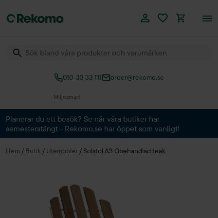
010-33 33 111
order@rekomo.se
Över 60.000 produkter
Planerar du ett besök? Se när våra butiker har
semesterstängt - Rekomo.se har öppet som vanligt!
Hem
/
Butik
/
Utemöbler
/
Solstol A3 Obehandlad teak