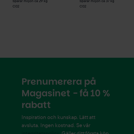
Sparar miljön ca 29 kg
Sparar miljön ca 37 kg
C02
C02
Prenumerera på
Magasinet - få 10 %
rabatt
Inspiration och kunskap. Lätt att
avsluta. Ingen kostnad. Se vår
integritetspolicy
. Gäller ditt första köp