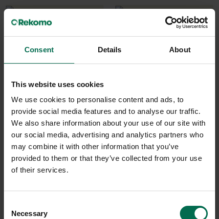
Consent
Details
About
This website uses cookies
We use cookies to personalise content and ads, to
Begagnad
Begagnad
provide social media features and to analyse our traffic.
Crassevig
Siesta
We also share information about your use of our site with
our social media, advertising and analytics partners who
Barstol Nett
Caféstol Maya
may combine it with other information that you’ve
1100 kr
850 kr
provided to them or that they’ve collected from your use
Hyr från
30
kr
/mån
Hyr från
23
kr
/mån
of their services.
6 i lager
7 i lager
Sparar miljön ca 37 kg
Sparar miljön ca 29 kg
Consent
C02
C02
Necessary
Selection