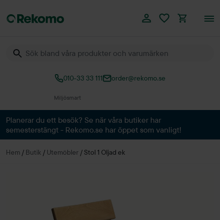
010-33 33 111
order@rekomo.se
Över 60.000 produkter
Planerar du ett besök? Se när våra butiker har
semesterstängt - Rekomo.se har öppet som vanligt!
Hem
/
Butik
/
Utemöbler
/
Stol 1 Oljad ek