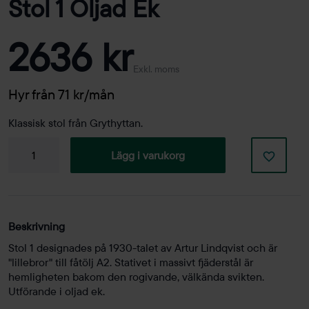
Stol 1 Oljad Ek
2636 kr
Exkl. moms
Hyr från 71 kr/mån
Klassisk stol från Grythyttan.
Stol
Lägg i varukorg
1
Oljad
ek
mängd
Beskrivning
Stol 1 designades på 1930-talet av Artur Lindqvist och är
"lillebror" till fåtölj A2. Stativet i massivt fjäderstål är
hemligheten bakom den rogivande, välkända svikten.
Utförande i oljad ek.