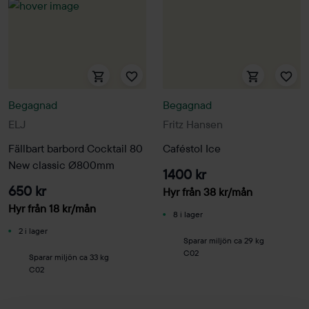
Begagnad
Begagnad
ELJ
Fritz Hansen
Fällbart barbord Cocktail 80
Caféstol Ice
New classic Ø800mm
1400 kr
650 kr
Hyr från
38
kr
/mån
Hyr från
18
kr
/mån
8 i lager
2 i lager
Sparar miljön ca 29 kg
C02
Sparar miljön ca 33 kg
C02