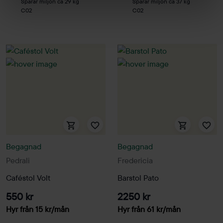
Sparar miljön ca 29 kg
Sparar miljön ca 37 kg
C02
C02
Begagnad
Begagnad
Pedrali
Fredericia
Caféstol Volt
Barstol Pato
550 kr
2250 kr
Hyr från
15
kr
/mån
Hyr från
61
kr
/mån