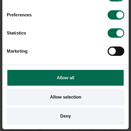
Preferences
Statistics
Marketing
Begagnad
Begagnad
Allow all
Siesta
Crassevig
Caféstol Maya
Barstol Nett
Allow selection
850 kr
1100 kr
Hyr från
23
kr
/mån
Hyr från
30
kr
/mån
Deny
4 i lager
2 i lager